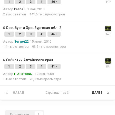
1
2
3
4
80
Автор
Pasha L
,
1 мая, 2010
2 тыс
ответов
141,6 тыс
просмотров
Оренбург и Оренбургская обл. 2
1
2
3
4
46
Автор
Sergej22
,
15 июня, 2010
1,1 тыс
ответов
93,5 тыс
просмотров
Сибиряки Алтайского края
1
2
3
4
41
Автор
Н.Анатолий
,
1 июня, 2008
1 тыс
ответов
78,3 тыс
просмотра
НАЗАД
Страница 1 из 3
ДАЛЕЕ
Подписчики
0