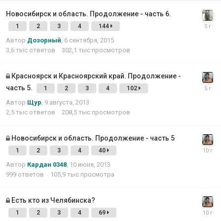
Новосибирск и область. Продолжение - часть 6.
1
2
3
4
144
Автор
Дозорный
,
6 сентября, 2015
3,6 тыс
ответов
302,1 тыс
просмотров
Красноярск и Красноярский край. Продолжение -
часть 5.
1
2
3
4
102
Автор
Щур
,
9 августа, 2013
2,5 тыс
ответов
208,5 тыс
просмотров
Новосибирск и область. Продолжение - часть 5
1
2
3
4
40
Автор
Кардан 0348
,
10 июня, 2013
999
ответов
105,9 тыс
просмотра
Есть кто из Челябинска?
1
2
3
4
69