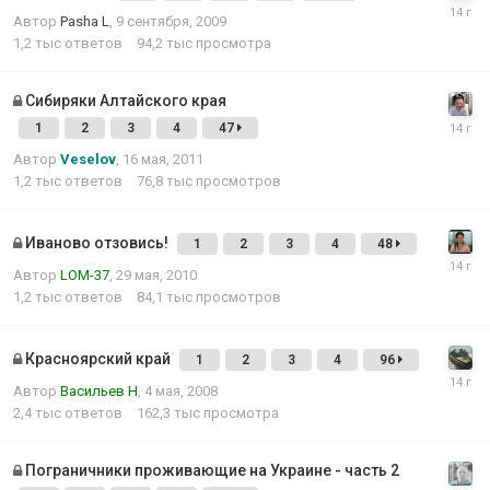
Автор
Pasha L
,
9 сентября, 2009
1,2 тыс
ответов
94,2 тыс
просмотра
Сибиряки Алтайского края
1
2
3
4
47
Автор
Veselov
,
16 мая, 2011
1,2 тыс
ответов
76,8 тыс
просмотров
Иваново отзовись!
1
2
3
4
48
Автор
LOM-37
,
29 мая, 2010
1,2 тыс
ответов
84,1 тыс
просмотров
Красноярский край
1
2
3
4
96
Автор
Васильев Н
,
4 мая, 2008
2,4 тыс
ответов
162,3 тыс
просмотра
Пограничники проживающие на Украине - часть 2