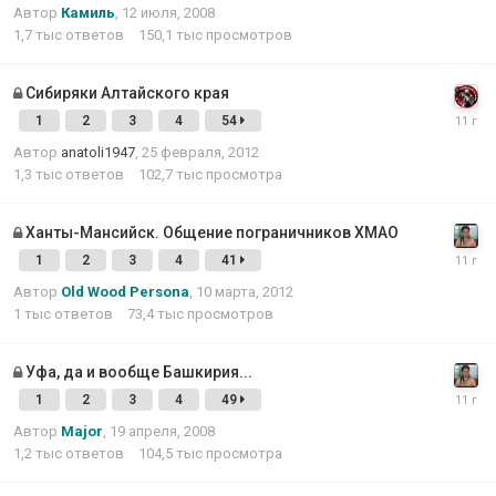
Автор
Камиль
,
12 июля, 2008
1,7 тыс
ответов
150,1 тыс
просмотров
Сибиряки Алтайского края
1
2
3
4
54
Автор
anatoli1947
,
25 февраля, 2012
1,3 тыс
ответов
102,7 тыс
просмотра
Ханты-Мансийск. Общение пограничников ХМАО
1
2
3
4
41
Автор
Old Wood Persona
,
10 марта, 2012
1 тыс
ответов
73,4 тыс
просмотров
Уфа, да и вообще Башкирия...
1
2
3
4
49
Автор
Major
,
19 апреля, 2008
1,2 тыс
ответов
104,5 тыс
просмотра