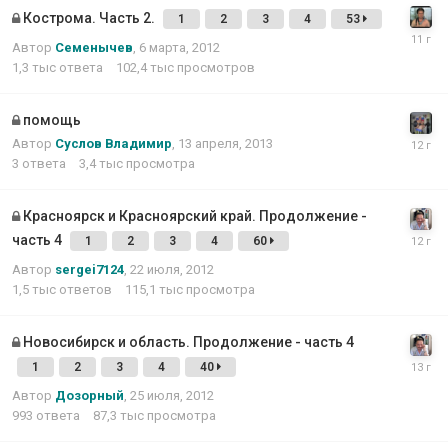
Кострома. Часть 2.
1
2
3
4
53
Автор
Семенычев
,
6 марта, 2012
1,3 тыс
ответа
102,4 тыс
просмотров
помощь
Автор
Суслов Владимир
,
13 апреля, 2013
3
ответа
3,4 тыс
просмотра
Красноярск и Красноярский край. Продолжение -
часть 4
1
2
3
4
60
Автор
sergei7124
,
22 июля, 2012
1,5 тыс
ответов
115,1 тыс
просмотра
Новосибирск и область. Продолжение - часть 4
1
2
3
4
40
Автор
Дозорный
,
25 июля, 2012
993
ответа
87,3 тыс
просмотра