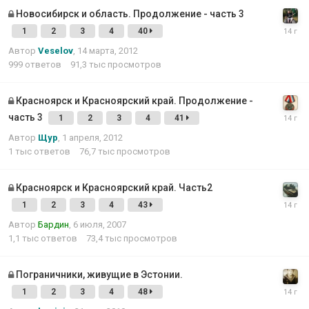
Новосибирск и область. Продолжение - часть 3
1
2
3
4
40
Автор
Veselov
,
14 марта, 2012
999
ответов
91,3 тыс
просмотров
Красноярск и Красноярский край. Продолжение -
часть 3
1
2
3
4
41
Автор
Щур
,
1 апреля, 2012
1 тыс
ответов
76,7 тыс
просмотров
Красноярск и Красноярский край. Часть2
1
2
3
4
43
Автор
Бардин
,
6 июля, 2007
1,1 тыс
ответов
73,4 тыс
просмотров
Пограничники, живущие в Эстонии.
1
2
3
4
48