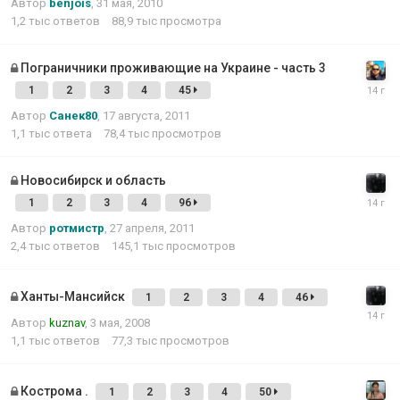
Автор
benjois
,
31 мая, 2010
1,2 тыс
ответов
88,9 тыс
просмотра
Пограничники проживающие на Украине - часть 3
1
2
3
4
45
Автор
Санек80
,
17 августа, 2011
1,1 тыс
ответа
78,4 тыс
просмотров
Новосибирск и область
1
2
3
4
96
Автор
ротмистр
,
27 апреля, 2011
2,4 тыс
ответов
145,1 тыс
просмотров
Ханты-Мансийск
1
2
3
4
46
Автор
kuznav
,
3 мая, 2008
1,1 тыс
ответов
77,3 тыс
просмотров
Кострома .
1
2
3
4
50