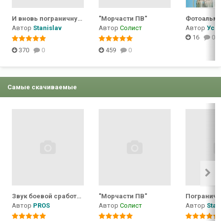
И вновь пограничную службу несем
"Морчасти ПВ"
Автор
Stanislav
Автор
Солист
Автор
Уса
16
0
370
0
459
0
Самые скачиваемые
Звук боевой сработки "Застава в ружье!"...
"Морчасти ПВ"
Пограничн
Автор
PROS
Автор
Солист
Автор
Stan