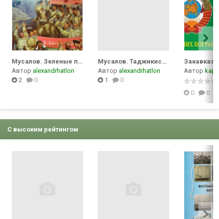
Мусалов. Зеленые погоны Афганистана
Мусалов. Таджикистан 1992–2005. Война на забытой границе
Автор
alexandrhatlon
Автор
alexandrhatlon
Автор
kapu
2
0
1
0
0
0
С высоким рейтингом