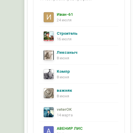
Иван-61
24 июля
Строитель
16 июля
Лексаныч
8 июня
Компр
8 июня
важняк
8 июня
veterOK
14 марта
АВЕНИР ЛИС