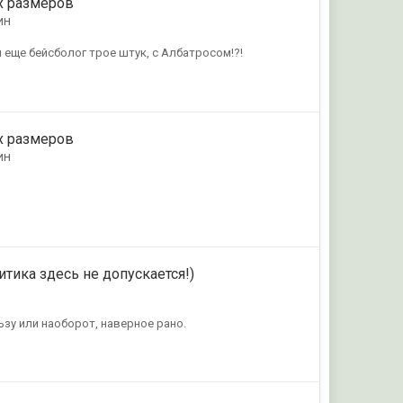
х размеров
ин
ы еще бейсболог трое штук, с Албатросом!?!
х размеров
ин
итика здесь не допускается!)
ьзу или наоборот, наверное рано.