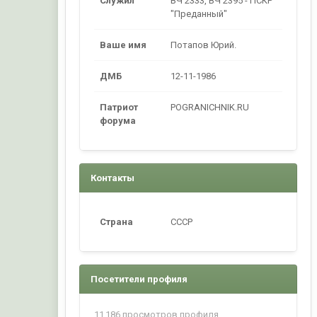
Служил
ВЧ 2333, ВЧ 2395 - ПСКР
"Преданный"
Ваше имя
Потапов Юрий.
ДМБ
12-11-1986
Патриот
POGRANICHNIK.RU
форума
Контакты
Страна
CCCP
Посетители профиля
11 186 просмотров профиля