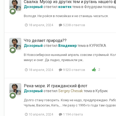
Свалка. Мусор из других тем и ругань нашего 
Дозорный
ответил
комтех
тема в
Флудерам посвящ
Володя. Не ройся в помойках и не станешь чесаться.
18 апреля, 2024
5 238 ответов
Что делает природа??
Дозорный
ответил
Владимир
тема в
КУРИЛКА
В Новосибирске нынешний апрель совсем стрёмный. Колб
минус и снег. Да ладно, привыкли уж..
2
18 апреля, 2024
9 520 ответов
Река-море. И гражданский флот
Дозорный
ответил
Sergey Chesak
тема в
Кубрик
Долго стану говорить. Кому не надо, предупреждаю. Рабо
Чулым, Васюган, Кеть,... Ни разу с 1995-го года там судов
10 апреля, 2024
1 194 ответа