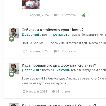
1
10 апреля, 2024
2 513 ответа
Сибиряки Алтайского края. Часть 2
Дозорный
ответил
ротмистр
тема в
Пограничники п
Помню Бориса... Он ведь у меня гостил и день моего рожде
10 апреля, 2024
2 513 ответа
Куда пропали люди с форума? Кто знает?
Дозорный
ответил
Шкентель
тема в
Флудерам пос
Всем здравия! За Александра Лысякова ответил в ОК его 
начале мая должен вернуться.
9 апреля, 2024
681 ответ
Куда пропали люди с форума? Кто знает?