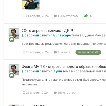
5
24 апреля, 2024
1 286 ответов
23-го апреля отмечают ДР!!!
Дозорный
ответил
Gunescape
тема в
С Днём Рожде
Всех Братишек, родившихся сегодня, поздравляю! Желаю 
23 апреля, 2024
3 ответа
поздравляем!!!
Флаги МЧПВ - старого и нового образца любы
Дозорный
ответил
Zykin
тема в
Корабельный магаз
Подтверждаю, мне такого размера один. Ещё спрошу, ес
маленькие...
23 апреля, 2024
589 ответов