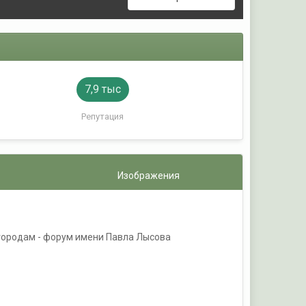
7,9 тыс
Репутация
Изображения
7
городам - форум имени Павла Лысова