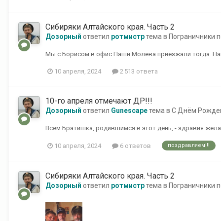
Сибиряки Алтайского края. Часть 2
Дозорный
ответил
ротмистр
тема в
Пограничники п
Мы с Борисом в офис Паши Молева приезжали тогда. На
10 апреля, 2024
2 513 ответа
10-го апреля отмечают ДР!!!
Дозорный
ответил
Gunescape
тема в
С Днём Рожде
Всем Братишка, родившимся в этот день, - здравия жел
10 апреля, 2024
6 ответов
поздравляем!!!
Сибиряки Алтайского края. Часть 2
Дозорный
ответил
ротмистр
тема в
Пограничники п