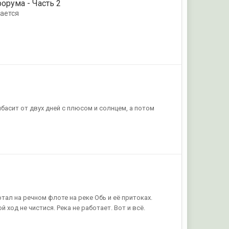
форума - Часть 2
ается
асит от двух дней с плюсом и солнцем, а потом
тал на речном флоте на реке Обь и её притоках.
ой ход не чистися. Река не работает. Вот и всё.