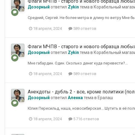
Флаги МЧПВ - старого и нового образца любы
Дозорный
ответил
Zykin
тема в
Корабельный магаз
Средний, Сергей. Не более метра в длину по ветру Мне б
18 апреля, 2024
589 ответов
Флаги МЧПВ - старого и нового образца любы
Дозорный
ответил
Zykin
тема в
Корабельный магаз
Мне габардин. Один. Сколько денег куда перевести?...
18 апреля, 2024
589 ответов
Анекдоты - дубль 2 - все, кроме политики (пол
Дозорный
ответил
Аленка
тема в
Ералаш
Юлия Пересильд, наша, новосибирская... Шутить в её пол
18 апреля, 2024
5 716 ответов