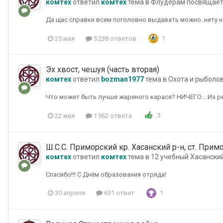
комтех
ответил
комтех
тема в
Флудерам посвящает
Да щас справки всем поголовно выдавать можно..нету н
1
25 мая
5 238 ответов
Эх хвост, чешуя (часть вторая)
комтех
ответил
bozman1977
тема в
Охота и рыболо
Что может быть лучше жареного карася? НИЧЕГО....Из ре
3
22 мая
1 962 ответа
Ш.С.С. Приморский кр. Хасанский р-н, ст. Прим
комтех
ответил
комтех
тема в
12 учебный Хасански
Спасибо!!! С Днём образования отряда!
1
30 апреля
631 ответ