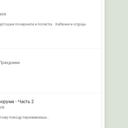
 мое
 картошки почернела и полегла... Кабачки и огурцы
Праздники
форума - Часть 2
ся
 этому поводу переживаешь...