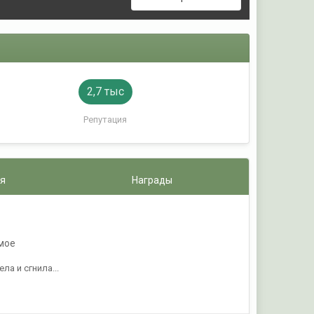
2,7 тыс
Репутация
я
Награды
 мое
ла и сгнила...