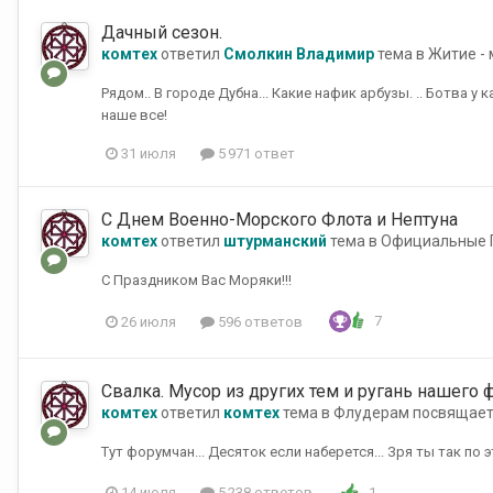
Дачный сезон.
комтех
ответил
Смолкин Владимир
тема в
Житие -
Рядом.. В городе Дубна... Какие нафик арбузы. .. Ботва у
наше все!
31 июля
5 971 ответ
С Днем Военно-Морского Флота и Нептуна
комтех
ответил
штурманский
тема в
Официальные 
С Праздником Вас Моряки!!!
7
26 июля
596 ответов
Свалка. Мусор из других тем и ругань нашего 
комтех
ответил
комтех
тема в
Флудерам посвящает
Тут форумчан... Десяток если наберется... Зря ты так по
1
14 июля
5 238 ответов