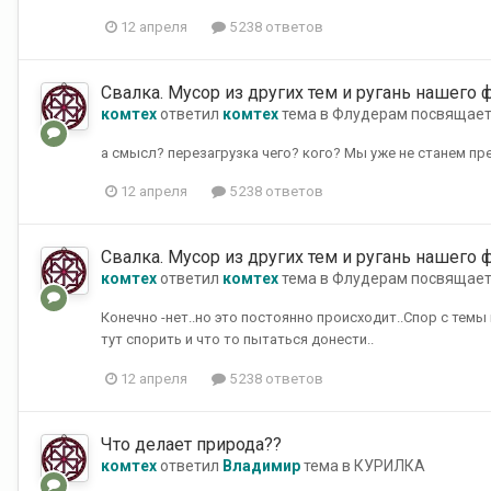
12 апреля
5 238 ответов
Свалка. Мусор из других тем и ругань нашего 
комтех
ответил
комтех
тема в
Флудерам посвящает
а смысл? перезагрузка чего? кого? Мы уже не станем пре
12 апреля
5 238 ответов
Свалка. Мусор из других тем и ругань нашего 
комтех
ответил
комтех
тема в
Флудерам посвящает
Конечно -нет..но это постоянно происходит..Спор с темы п
тут спорить и что то пытаться донести..
12 апреля
5 238 ответов
Что делает природа??
комтех
ответил
Владимир
тема в
КУРИЛКА