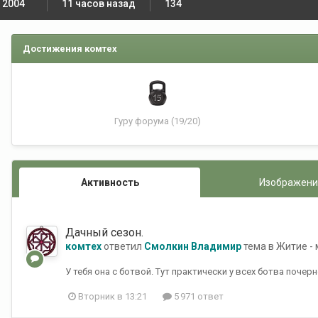
 2004
11 часов назад
134
Достижения комтех
Гуру форума (19/20)
Активность
Изображени
Дачный сезон.
комтех
ответил
Смолкин Владимир
тема в
Житие -
У тебя она с ботвой. Тут практически у всех ботва почерне
Вторник в 13:21
5 971 ответ