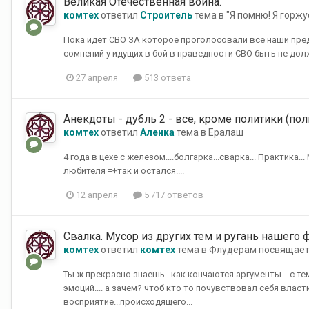
Великая Отечественная война.
комтех
ответил
Строитель
тема в
"Я помню! Я горж
Пока идёт СВО ЗА которое проголосовали все наши предс
сомнений у идущих в бой в праведности СВО быть не долж
27 апреля
513 ответа
Анекдоты - дубль 2 - все, кроме политики (пол
комтех
ответил
Аленка
тема в
Ералаш
4 года в цехе с железом....болгарка...сварка... Практика...
любителя =+так и остался....
12 апреля
5 717 ответов
Свалка. Мусор из других тем и ругань нашего 
комтех
ответил
комтех
тема в
Флудерам посвящает
Ты ж прекрасно знаешь...как кончаются аргументы... с те
эмоций.... а зачем? чтоб кто то почувствовал себя власт
восприятие...происходящего...