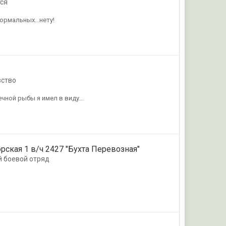
ся
ормальных...нету!
вство
чной рыбы я имел в виду...
орская 1 в/ч 2427 "Бухта Перевозная"
й боевой отряд