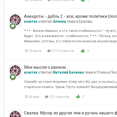
Анекдоты - дубль 2 - все, кроме политики (пол
комтех
ответил
Аленка
тема в
Ералаш
* * * - Василь Иваныч, а что такое стабильность? - Ну вот
будет. Это и называется - стабильность. * * * - Петька, 
Иванович, отстань, я с тобой после нюансов не разговари
2
16 июня
5 717 ответов
Мои мысли о разном...
комтех
ответил
Виталий Баченин
тема в
Стихи и Пес
Спасибо за стихотворения. Кому чего бог дал, и сколько
стараться пожить. Удачи. Пусть повезёт! Выздоравливай
2
26 мая
127 ответов
Свалка. Мусор из других тем и ругань нашего 