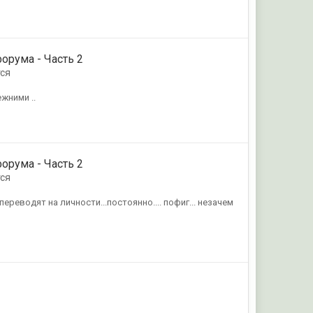
форума - Часть 2
ся
жними ..
форума - Часть 2
ся
ереводят на личности...постоянно.... пофиг... незачем