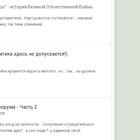
усь!" - история Великой Отечественной Войны
тавители...Народ молча согласился ... никаких
но. Ни тени сомнений.
итика здесь не допускается!)
 Мне нравится варить металл.. но...так... на уровне
форума - Часть 2
ся
мы уход на личности.... получение отрицательных
ителем дум?...а оно надо?..у админов своё