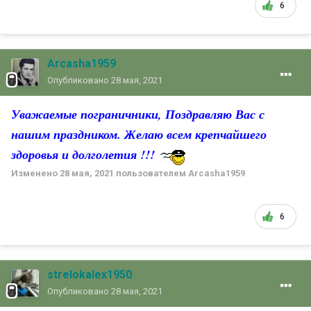
6
Arcasha1959
Опубликовано
28 мая, 2021
Уважаемые пограничники, Поздравляю Вас с
нашим праздником. Желаю всем крепчайшего
здоровья и долголетия !!!
Изменено
28 мая, 2021
пользователем Arcasha1959
6
strelokalex1950
Опубликовано
28 мая, 2021