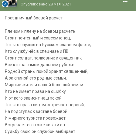
Опубликовано
28 мая, 2021
Праздничный боевой расчёт
Плечом к плечу на боевом расчете
Стоит почтенный и совсем юнец,
Тот кто служил на Русском славном флоте,
Кто службу нёс в спецназе и ПВ.
Стоит солдат, полковник и священник
Все кто на самом дальнем рубеже
Родной страны покой хранят священный,
А за спиной его родные семьи,
Мирные жители нашей большой земли.
Кто не имеет права на ошибку
И от кого зависит наш покой.
Тот кто врага лицом встречает первый,
На подступах к заставе боевой.
И мирного туриста провожает,
Встречает его тоже кстати он.
Судьбу свою он службой выбирает