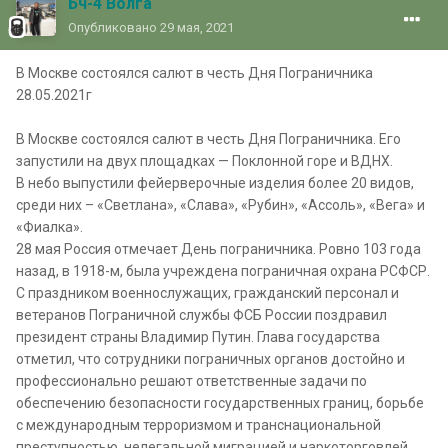
Бч-4 Волга
Опубликовано
29 мая, 2021
В Москве состоялся салют в честь Дня Пограничника
28.05.2021г
В Москве состоялся салют в честь Дня Пограничника. Его
запустили на двух площадках — Поклонной горе и ВДНХ.
В небо выпустили фейерверочные изделия более 20 видов,
среди них – «Светлана», «Слава», «Рубин», «Ассоль», «Вега» и
«Фиалка».
28 мая Россия отмечает День пограничника. Ровно 103 года
назад, в 1918-м, была учреждена пограничная охрана РСФСР.
С праздником военнослужащих, гражданский персонал и
ветеранов Пограничной службы ФСБ России поздравил
президент страны Владимир Путин. Глава государства
отметил, что сотрудники пограничных органов достойно и
профессионально решают ответственные задачи по
обеспечению безопасности государственных границ, борьбе
с международным терроризмом и транснациональной
преступностью, нелегальной миграцией и наркоторговлей.