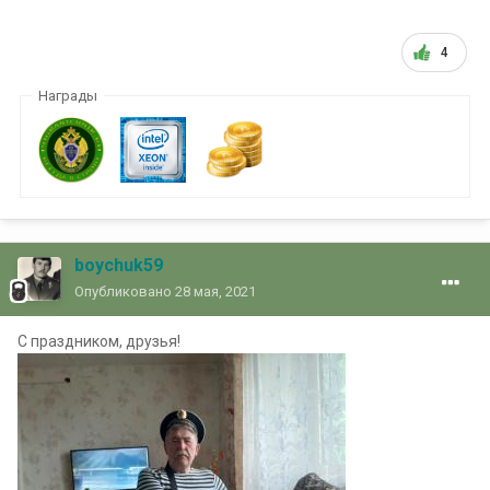
4
Награды
boychuk59
Опубликовано
28 мая, 2021
С праздником, друзья!