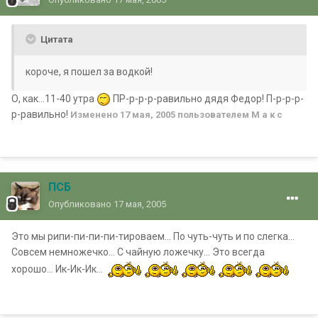
Цитата
короче, я пошел за водкой!
О, как...11-40 утра
ПР-р-р-р-равильно дядя Федор! П-р-р-р-
р-равильно!
Изменено
17 мая, 2005
пользователем М а к с
ПСБ
Опубликовано
17 мая, 2005
Это мы рипи-пи-пи-пи-тироваем... По чуть-чуть и по слегка...
Совсем немножечко... С чайную ложечку... Это всегда
хорошо... Ик-Ик-Ик...