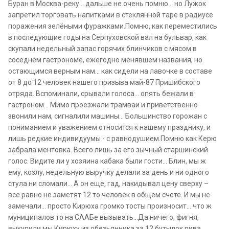
Буран в Москва-реку… дальше не очень помню… но Лужок
запретил торговать напитками в стеклянной таре в радиусе
поражения зелёными фуражками.Помню, как переместились
в последующие годы на Серпуховской вал на бульвар, как
скупали недельный запас горячих блинчиков с мясом в
соседнем гастрономе, ежегодно менявшем названия, но
остающимся верным нам… как сидели на лавочке в составе
от 8 до 12 человек нашего призыва май-87 Пришибского
отряда. Вспоминали, срывали голоса… опять бежали в
гастроном… Мимо проезжали трамваи и приветственно
звонили нам, сигналили машины… Большинство горожан с
пониманием и уважением относится к нашему празднику, и
лишь редкие индивидуумы - с равнодушием.Помню как Керю
забрала ментовка. Всего лишь за его зычный старшинский
голос. Видите ли у хозяина кабака были гости… Блин, мы ж
ему, козлу, недельную выручку делали за день и ни одного
стула ни сломали… А он еще, гад, накидывал цену сверху –
все равно не заметят 12 то человек в общем счете. И мы не
замечали… просто Кирюха громко тосты произносит… что ж
муниципалов то на СААБе вызывать…Да ничего, фигня,
выкупили мы Кирюху из обезьянника за 12 бутылок пива…