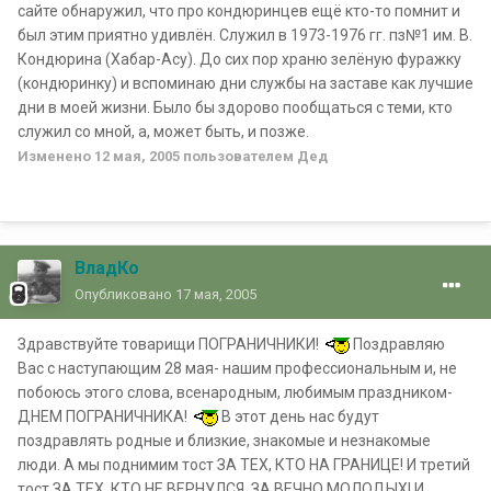
сайте обнаружил, что про кондюринцев ещё кто-то помнит и
был этим приятно удивлён. Служил в 1973-1976 гг. пз№1 им. В.
Кондюрина (Хабар-Асу). До сих пор храню зелёную фуражку
(кондюринку) и вспоминаю дни службы на заставе как лучшие
дни в моей жизни. Было бы здорово пообщаться с теми, кто
служил со мной, а, может быть, и позже.
Изменено
12 мая, 2005
пользователем Дед
ВладКо
Опубликовано
17 мая, 2005
Здравствуйте товарищи ПОГРАНИЧНИКИ!
Поздравляю
Вас с наступающим 28 мая- нашим профессиональным и, не
побоюсь этого слова, всенародным, любимым праздником-
ДНЕМ ПОГРАНИЧНИКА!
В этот день нас будут
поздравлять родные и близкие, знакомые и незнакомые
люди. А мы поднимим тост ЗА ТЕХ, КТО НА ГРАНИЦЕ! И третий
тост ЗА ТЕХ, КТО НЕ ВЕРНУЛСЯ, ЗА ВЕЧНО МОЛОДЫХ! И