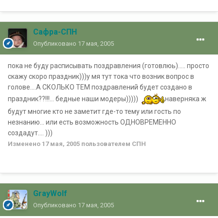
Сафра-СПН
Опубликовано
17 мая, 2005
пока не буду расписывать поздравления (готовлюь)..... просто
скажу скоро праздник)))у мя тут тока что возник вопрос в
голове....А СКОЛЬКО ТЕМ поздравлений будет создано в
праздник??!!!... бедные наши модеры)))))
наверняка ж
будут многие кто не заметит где-то тему или гость по
незнанию... или есть возможность ОДНОВРЕМЕННО
создадут.... )))
Изменено
17 мая, 2005
пользователем СПН
GrayWolf
Опубликовано
17 мая, 2005