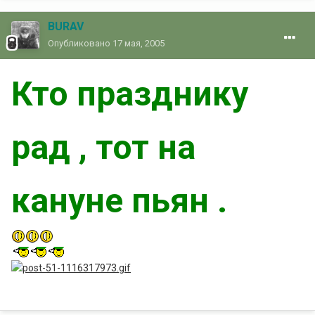
BURAV
Опубликовано
17 мая, 2005
Кто празднику
рад , тот на
кануне пьян .