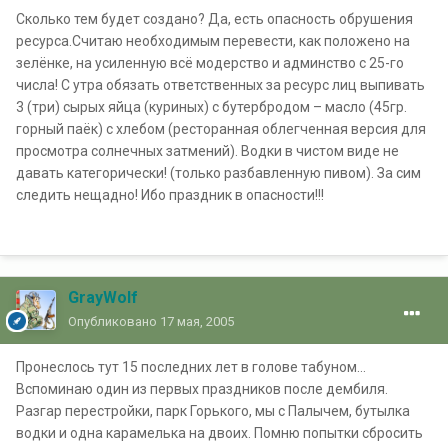
Сколько тем будет создано? Да, есть опасность обрушения
ресурса.Считаю необходимым перевести, как положено на
зелёнке, на усиленную всё модерство и админство с 25-го
числа! С утра обязать ответственных за ресурс лиц выпивать
3 (три) сырых яйца (куриных) с бутербродом – масло (45гр.
горный паёк) с хлебом (ресторанная облегченная версия для
просмотра солнечных затмений). Водки в чистом виде не
давать категорически! (только разбавленную пивом). За сим
следить нещадно! Ибо праздник в опасности!!!
GrayWolf
Опубликовано
17 мая, 2005
Пронеслось тут 15 последних лет в голове табуном…
Вспоминаю один из первых праздников после дембиля.
Разгар перестройки, парк Горького, мы с Палычем, бутылка
водки и одна карамелька на двоих. Помню попытки сбросить