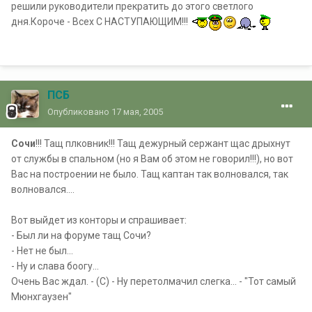
решили руководители прекратить до этого светлого
дня.Короче - Всех С НАСТУПАЮЩИМ!!!
ПСБ
Опубликовано
17 мая, 2005
Сочи
!!! Тащ плковник!!! Тащ дежурный сержант щас дрыхнут
от службы в спальном (но я Вам об этом не говорил!!!), но вот
Вас на построении не было. Тащ каптан так волновался, так
волновался....
Вот выйдет из конторы и спрашивает:
- Был ли на форуме тащ Сочи?
- Нет не был...
- Ну и слава боогу...
Очень Вас ждал. - (С) - Ну перетолмачил слегка... - "Тот самый
Мюнхгаузен"