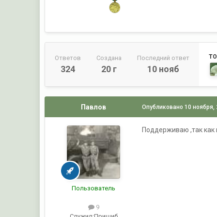
ТО
Ответов
Создана
Последний ответ
324
20 г
10 нояб
Павлов
Опубликовано
10 ноября,
Поддерживаю ,так как 
Пользователь
9
Служил:
Пришиб