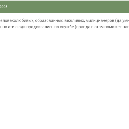
 2005
человеколюбивых, образованных, вежливых, милицианеров (да ум
нно эти люди продвигались по службе (правда в этом поможет нав