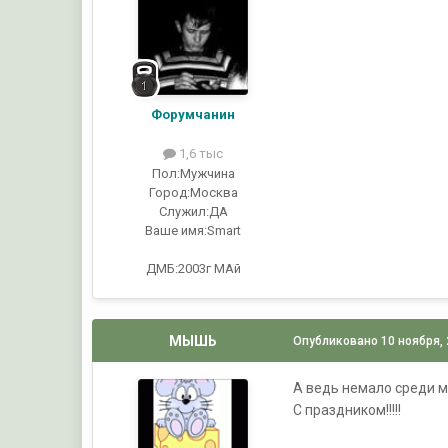
Форумчанин
1,6 тыс
Пол:
Мужчина
Город:
Москва
Служил:
ДА
Ваше имя:
Smart
ДМБ:2003г МАй
МЫШЬ
Опубликовано
10 ноября,
А ведь немало среди м
С праздником!!!!!