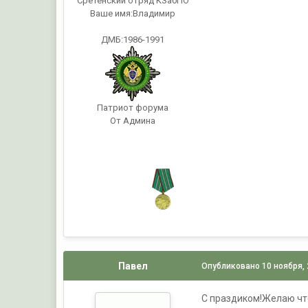
Сретенский отряд КЗабПО
Ваше имя:
Владимир
ДМБ:1986-1991
Патриот форума
От Админа
Павел
Опубликовано
10 ноября,
С праздиком!Желаю что