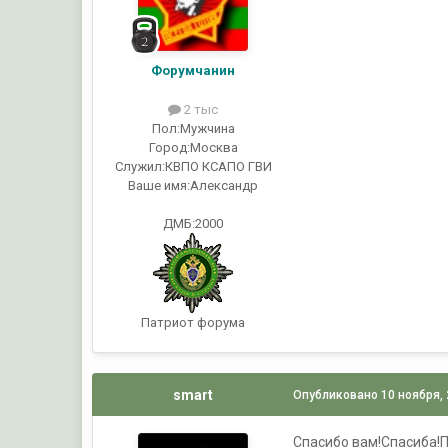
Форумчанин
2 тыс
Пол:
Мужчина
Город:
Москва
Служил:
КВПО КСАПО ГВИ
Ваше имя:
Александр
ДМБ:2000
Патриот форума
smart
Опубликовано
10 ноября,
Спасибо вам!Спасиба!