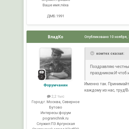
Ваше имя:
лёха
ДМБ:1991
ВладКо
Опубликовано
10 ноября,
комтех сказал:
Поздравляю честных
праздником.И чтоб 
Именно так. Принимайт
Форумчанин
каждому из нас, труд!В
2,2 тыс
Город:
г. Москва, Северное
Бутово
Интересы:
форум
pogranichnik.ru
Служил:
ПЗ Аргунская