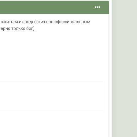
ножиться их ряды) с их проффессианальным
ерно только бог).