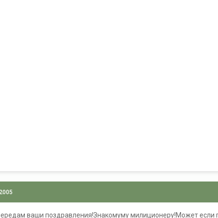
 2005
Передам ваши поздравления!Знакомуму милиционеру!Может если п