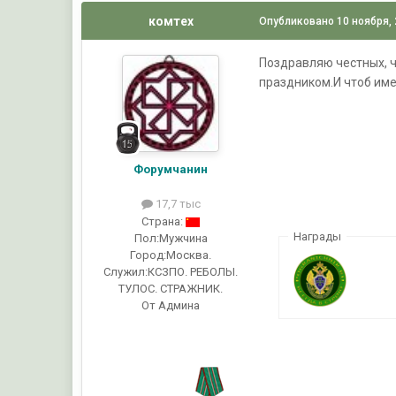
комтех
Опубликовано
10 ноября,
Поздравляю честных, 
праздником.И чтоб име
Форумчанин
17,7 тыс
Страна:
Награды
Пол:
Мужчина
Город:
Москва.
Служил:
КСЗПО. РЕБОЛЫ.
ТУЛОС. СТРАЖНИК.
От Админа