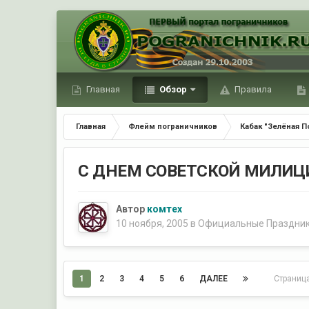
Главная
Обзор
Правила
Главная
Флейм пограничников
Кабак "Зелёная П
С ДНЕМ СОВЕТСКОЙ МИЛИЦ
Автор
комтех
10 ноября, 2005
в
Официальные Праздни
1
2
3
4
5
6
ДАЛЕЕ
Страниц