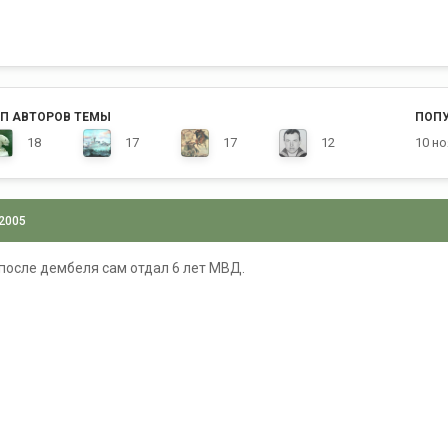
П АВТОРОВ ТЕМЫ
ПОП
18
17
17
12
10 н
 2005
после дембеля сам отдал 6 лет МВД.