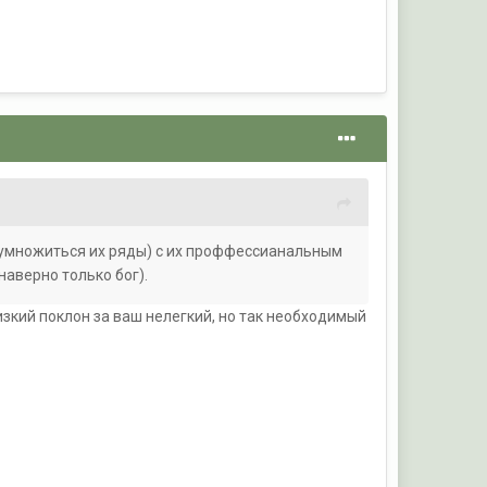
 умножиться их ряды) с их проффессианальным
аверно только бог).
зкий поклон за ваш нелегкий, но так необходимый