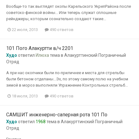
Вообще-то так выглядят окопы Карельского УкрепРайона после
советско-финской войны... Или теперь служат сплошные
рейнджеры, которым сознательно создают такие...
22 июля, 2013
490 ответов
101 Пого Алакуртти в/ч 2201
Худо
ответил
Илюха
тема в
Алакурттинский Пограничный
Отряд
А при нас окопчики были по-приличнее и места для стрельбы
были бетоном отделаны...Эх, по этому самому полю на учебном
зимой в мороз выполняли Упражнение Контрольных стрельб...
18 июля, 2013
490 ответов
САМШИТ инженерно-саперная рота 101 По
Худо
ответил
1968
тема в
Алакурттинский Пограничный
Отряд