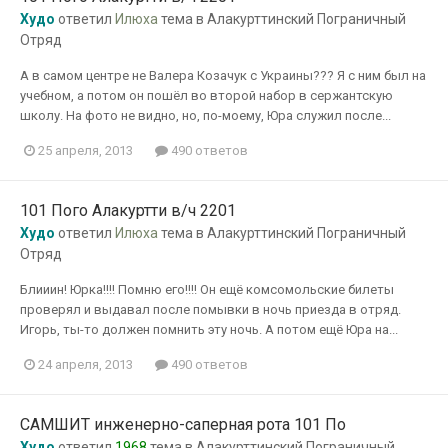
Худо
ответил
Илюха
тема в
Алакурттинский Пограничный
Отряд
А в самом центре не Валера Козачук с Украины??? Я с ним был на
учебном, а потом он пошёл во второй набор в сержантскую
школу. На фото не видно, но, по-моему, Юра служил после...
25 апреля, 2013
490 ответов
101 Пого Алакуртти в/ч 2201
Худо
ответил
Илюха
тема в
Алакурттинский Пограничный
Отряд
Блииин! Юрка!!!! Помню его!!!! Он ещё комсомольские билеты
проверял и выдавал после помывки в ночь приезда в отряд.
Игорь, ты-то должен помнить эту ночь. А потом ещё Юра на...
24 апреля, 2013
490 ответов
САМШИТ инженерно-саперная рота 101 По
Худо
ответил
1968
тема в
Алакурттинский Пограничный