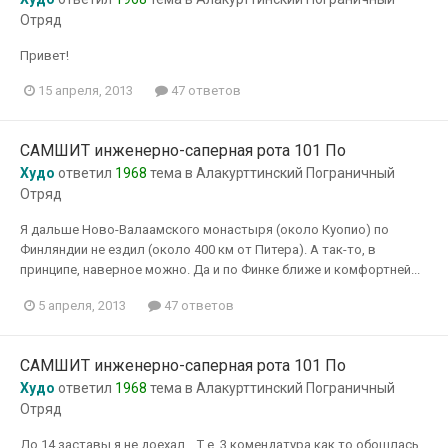
Отряд
Привет!
15 апреля, 2013
47 ответов
САМШИТ инженерно-саперная рота 101 По
Худо
ответил
1968
тема в
Алакурттинский Пограничный
Отряд
Я дальше Ново-Валаамского монастыря (около Куопио) по
Финляндии не ездил (около 400 км от Питера). А так-то, в
принципе, наверное можно. Да и по Финке ближе и комфортней...
5 апреля, 2013
47 ответов
САМШИТ инженерно-саперная рота 101 По
Худо
ответил
1968
тема в
Алакурттинский Пограничный
Отряд
До 14 заставы я не доехал... Т.е. 3 комендатура как то обошлась