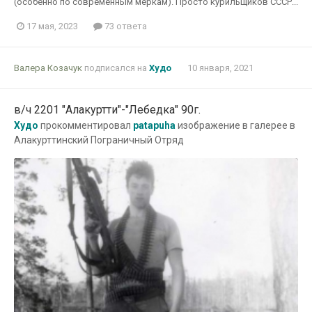
(особенно по современным меркам). Просто курильщиков СССР...
17 мая, 2023
73 ответа
Валера Козачук
подписался на
Худо
10 января, 2021
в/ч 2201 "Алакуртти"-"Лебедка" 90г.
Худо
прокомментировал
patapuha
изображение в галерее в
Алакурттинский Пограничный Отряд