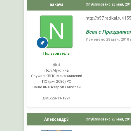
nakava
Опубликовано
28 мая, 20
http://s57.radikal.ru/i
Всех с Праздником
Изменено
28 мая, 2010
Пользователь
4
Пол:
Мужчина
Служил:
КВПО Маканчинский
ПО (в\ч 2086) РС
Ваше имя:
Азаров Николай
ДМБ:28-11-1991
Александр3
Опубликовано
28 мая, 20