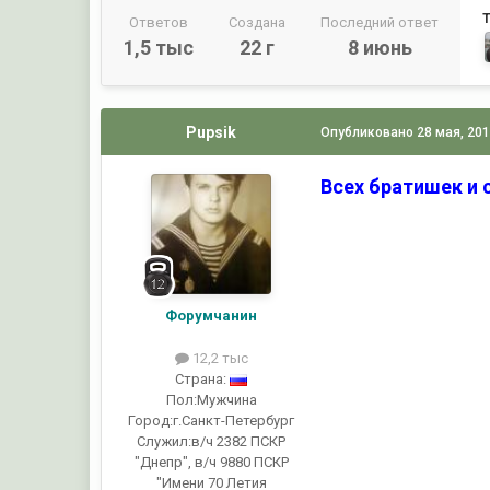
Ответов
Создана
Последний ответ
1,5 тыс
22 г
8 июнь
Pupsik
Опубликовано
28 мая, 20
Всех братишек и с
Форумчанин
12,2 тыс
Страна:
Пол:
Мужчина
Город:
г.Санкт-Петербург
Служил:
в/ч 2382 ПСКР
"Днепр", в/ч 9880 ПСКР
"Имени 70 Летия