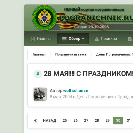
Главная
Обзор
Правила
Главная
Пограничная тема
День Пограничника. П
28 МАЯ!!!! С ПРАЗДНИКОМ!!!
Автор
wolfschanze
8 мая, 2004
в
День Пограничника. Праздни
НАЗАД
25
26
27
28
29
30
31