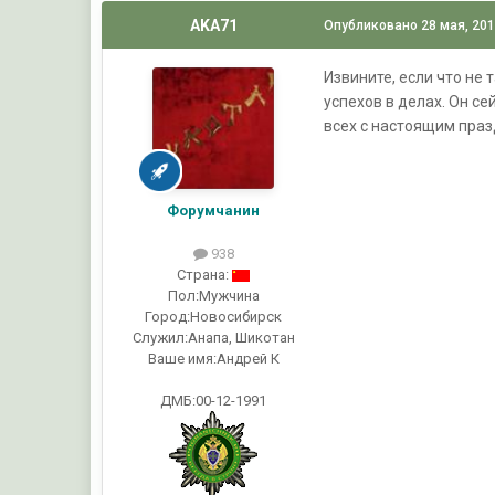
AKA71
Опубликовано
28 мая, 20
Извините, если что не
успехов в делах. Он се
всех с настоящим пра
Форумчанин
938
Страна:
Пол:
Мужчина
Город:
Новосибирск
Служил:
Анапа, Шикотан
Ваше имя:
Андрей К
ДМБ:00-12-1991