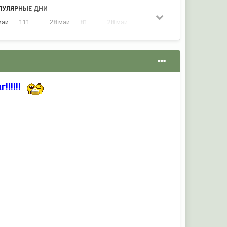
ПУЛЯРНЫЕ ДНИ
май
111
28 май
81
28 май
76
28 май
62
!!!!!