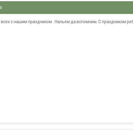
10
всех с нашим праздником . Нальем да вспомним. С праздником ре