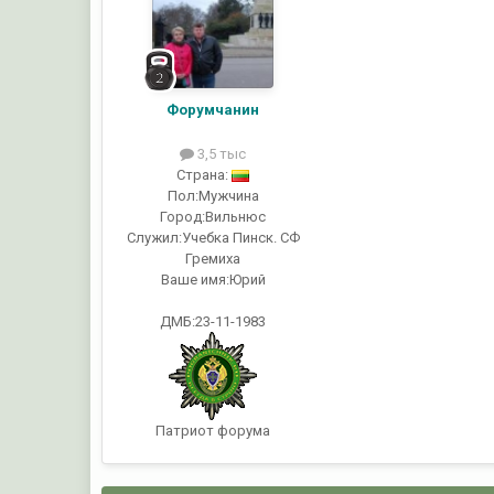
Форумчанин
3,5 тыс
Страна:
Пол:
Мужчина
Город:
Вильнюс
Служил:
Учебка Пинск. СФ
Гремиха
Ваше имя:
Юрий
ДМБ:23-11-1983
Патриот форума