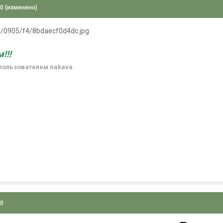
10
(изменено)
155/0905/f4/8bdaecf0d4dc.jpg
!!!
пользователем nakava
10