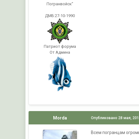
Погранвойск"
ДМБ:27-10-1990
Патриот форума
От Админа
Morda
Опубликовано
28 мая, 20
Всем погранцам огромн