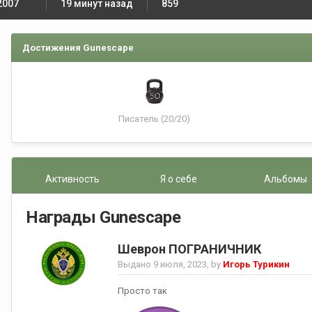
2007
19 минут назад
859
Достижения Gunescape
Писатель (20/20)
Активность
Я о себе
Альбомы
Награды Gunescape
Шеврон ПОГРАНИЧНИК
Выдано
9 июля, 2023
, by
Игорь Турикин
Просто так