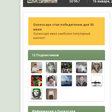
50 967
16 января, 
Gunescape стал победителем дня 30
июля
Gunescape имел наиболее популярный
контент!
12 Подписчиков
Информация о Gunescape