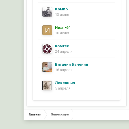
Компр
13 июня
Иван-61
10 июня
комтех
24 апреля
Виталий Баченин
16 апреля
Лексаныч
5 апреля
Главная
Gunescape