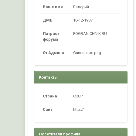
Ваше имя
Валерий
ДМБ
10-12-1987
Патриот
POGRANICHNIK.RU
форума
От Админа
Gunescape.png
Контакты
Страна
CCCP
Сайт
http://
Посетители профиля