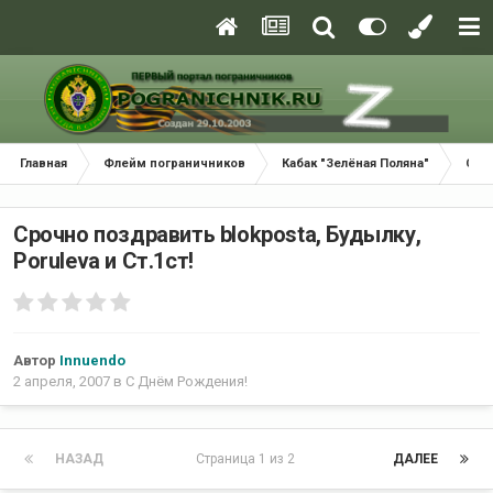
Главная
Флейм пограничников
Кабак "Зелёная Поляна"
С Д
Срочно поздравить blokpostа, Будылку,
Porulevа и Ст.1ст!
Автор
Innuendo
2 апреля, 2007
в
С Днём Рождения!
НАЗАД
Страница 1 из 2
ДАЛЕЕ