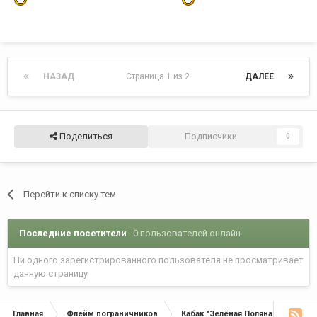
НАЗАД
Страница 1 из 2
ДАЛЕЕ
Поделиться
Подписчики
0
Перейти к списку тем
Последние посетители
0 пользователей онлайн
Ни одного зарегистрированного пользователя не просматривает
данную страницу
Главная
Флейм пограничников
Кабак "Зелёная Поляна"
С Д