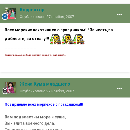
Корректор
Опубликовано
27 ноября, 2007
Всех морских пехотинцев с праздником!!! За честь,за
доблесть, за отвагу!!!
----------------------
Если есть ощущение боли - радуйся, значит ты ещё живой...
Жена Кума младшего
Опубликовано
27 ноября, 2007
Поздравляю всех морпехов с праздником!!!
Вам подвластны море и суша,
Вы - элита военного дела.
Скольким вы помогали в горе