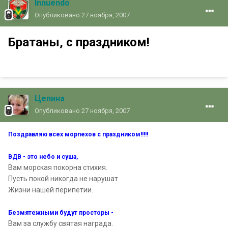
Innuendo
Опубликовано
27 ноября, 2007
Братаны, с праздником!
Цепина
Опубликовано
27 ноября, 2007
Поздравляю всех морпехов с праздником!!!!!
ВДВ - это небо и суша,
Вам морская покорна стихия.
Пусть покой никогда не нарушат
Жизни нашей перипетии.
Безмятежными будут просторы -
Вам за службу святая награда.