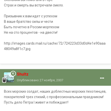
Страх и смерть вы встречали смело.
Призывник к вам идет с успехом
В ваше братство силы и чести
Быть почетно в России морпехом
Не на сто процентов - на двести!
http://images.cards.mail.ru/cache/72/724223d33d0d4e1e90aaa
48049a8f1c7.jpg
Shultz
Опубликовано
27 ноября, 2007
Всех морских солдат, наших доблестных морских пехотинцев,
покорителей трех стихий, с профессиональным праздником!
Пусть дело Петра I живет и побеждает!