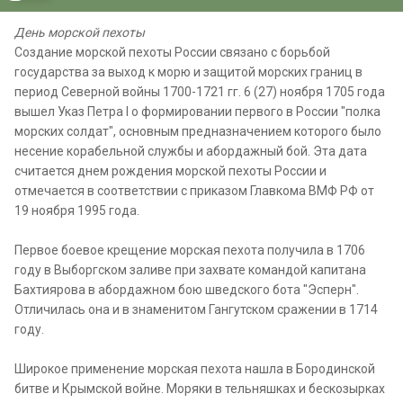
День морской пехоты
Cоздание морской пехоты России связано с борьбой
государства за выход к морю и защитой морских границ в
период Северной войны 1700-1721 гг. 6 (27) ноября 1705 года
вышел Указ Петра I о формировании первого в России "полка
морских солдат", основным предназначением которого было
несение корабельной службы и абордажный бой. Эта дата
считается днем рождения морской пехоты России и
отмечается в соответствии с приказом Главкома ВМФ РФ от
19 ноября 1995 года.
Первое боевое крещение морская пехота получила в 1706
году в Выборгском заливе при захвате командой капитана
Бахтиярова в абордажном бою шведского бота "Эсперн".
Отличилась она и в знаменитом Гангутском сражении в 1714
году.
Широкое применение морская пехота нашла в Бородинской
битве и Крымской войне. Моряки в тельняшках и бескозырках