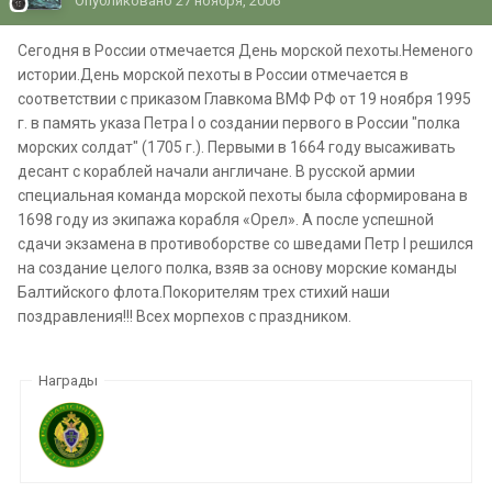
Опубликовано
27 ноября, 2006
Сегодня в России отмечается День морской пехоты.Неменого
истории.День морской пехоты в России отмечается в
соответствии с приказом Главкома ВМФ РФ от 19 ноября 1995
г. в память указа Петра I о создании первого в России "полка
морских солдат" (1705 г.). Первыми в 1664 году высаживать
десант с кораблей начали англичане. В русской армии
специальная команда морской пехоты была сформирована в
1698 году из экипажа корабля «Орел». А после успешной
сдачи экзамена в противоборстве со шведами Петр I решился
на создание целого полка, взяв за основу морские команды
Балтийского флота.Покорителям трех стихий наши
поздравления!!! Всех морпехов с праздником.
Награды