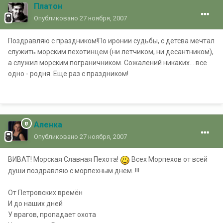
Платон
Опубликовано
27 ноября, 2007
Поздравляю с праздником!По иронии судьбы, с детсва мечтал
служить морским пехотинцем (ни летчиком, ни десантником),
а служил морским пограничником. Сожалений никаких... все
одно - родня. Еще раз с праздником!
Аленка
Опубликовано
27 ноября, 2007
ВИВАТ! Морская Славная Пехота!
Всех Морпехов от всей
души поздравляю с морпехным днем..!!!
От Петровских времён
И до наших дней
У врагов, пропадает охота