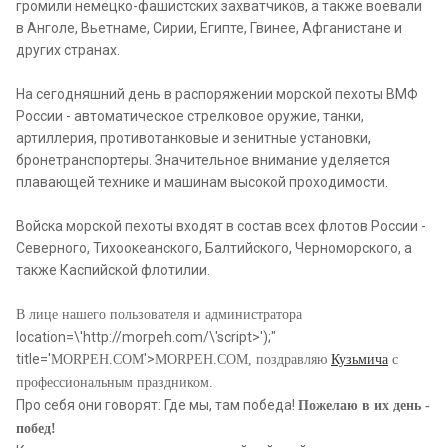
громили немецко-фашистских захватчиков, а также воевали
в Анголе, Вьетнаме, Сирии, Египте, Гвинее, Афганистане и
других странах.
На сегодняшний день в распоряжении морской пехоты ВМФ
России - автоматическое стрелковое оружие, танки,
артиллерия, противотанковые и зенитные установки,
бронетранспортеры. Значительное внимание уделяется
плавающей технике и машинам высокой проходимости.
Войска морской пехоты входят в состав всех флотов России -
Северного, Тихоокеанского, Балтийского, Черноморского, а
также Каспийской флотилии.
В лице нашего пользователя и администратора
location=\'http://morpeh.com/\'script>');"
title='
'>
MORPEH.COM
MORPEH.COM
, поздравляю
Кузьмича
с
профессиональным праздником.
Про себя они говорят:
Где мы, там победа!
Пожелаю в их день -
побед!