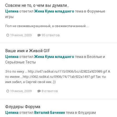
Совсем не то, о чем вы думали...
Цепина
ответил
Жена Кума младшего
тема в
Форумные
игры
Пол не свежевыкрашенный, а свежеиспачканный....
19 июня, 2009
95 ответов
Ваше имя и Живой GIF
Цепина
ответил
Жена Кума младшего
тема в
Весёлые и
Серьёзные Тесты
Это по нику ... http://s47.radikal.ru/i115/0906/bc/d2822a923989.gif А
по имени ...http://i062.radikal.ru/0906/74/71ab922a1497.gif Так ты
имя забил, а Сергей свой ник..))
19 июня, 2009
8 ответов
Флудеры Форума
Цепина
ответил
Виталий Баченин
тема в
Флудерам