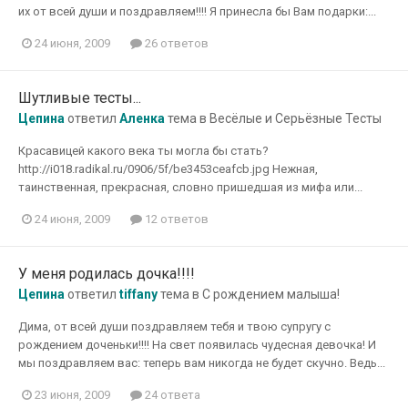
их от всей души и поздравляем!!!! Я принесла бы Вам подарки:...
24 июня, 2009
26 ответов
Шутливые тесты...
Цепина
ответил
Аленка
тема в
Весёлые и Серьёзные Тесты
Красавицей какого века ты могла бы стать?
http://i018.radikal.ru/0906/5f/be3453ceafcb.jpg Нежная,
таинственная, прекрасная, словно пришедшая из мифа или...
24 июня, 2009
12 ответов
У меня родилась дочка!!!!
Цепина
ответил
tiffany
тема в
С рождением малыша!
Дима, от всей души поздравляем тебя и твою супругу с
рождением доченьки!!!! На свет появилась чудесная девочка! И
мы поздравля­ем вас: теперь вам никогда не будет скучно. Ведь...
23 июня, 2009
24 ответа