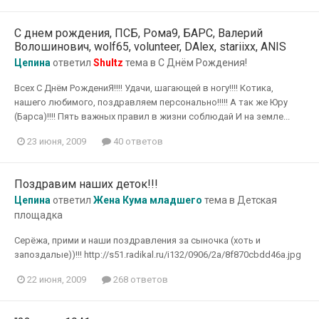
С днем рождения, ПСБ, Рома9, БАРС, Валерий
Волошинович, wolf65, volunteer, DAlex, stariixx, ANIS
Цепина
ответил
Shultz
тема в
С Днём Рождения!
Всех С Днём РождениЯ!!!! Удачи, шагающей в ногу!!!! Котика,
нашего любимого, поздравляем персонально!!!!! А так же Юру
(Барса)!!!! Пять важных правил в жизни соблюдай И на земле...
23 июня, 2009
40 ответов
Поздравим наших деток!!!
Цепина
ответил
Жена Кума младшего
тема в
Детская
площадка
Серёжа, прими и наши поздравления за сыночка (хоть и
запоздалые))!!! http://s51.radikal.ru/i132/0906/2a/8f870cbdd46a.jpg
22 июня, 2009
268 ответов