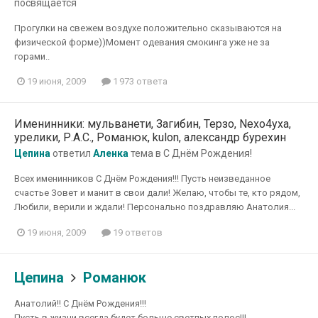
посвящается
Прогулки на свежем воздухе положительно сказываются на
физической форме))Момент одевания смокинга уже не за
горами..
19 июня, 2009
1 973 ответа
Именинники: мульванети, Загибин, Терзо, Nexo4yxa,
урелики, Р.А.С., Романюк, kulon, александр бурехин
Цепина
ответил
Аленка
тема в
С Днём Рождения!
Всех именинников С Днём Рождения!!! Пусть неизведанное
счастье Зовет и манит в свои дали! Желаю, чтобы те, кто рядом,
Любили, верили и ждали! Персонально поздравляю Анатолия...
19 июня, 2009
19 ответов
Цепина
Романюк
Анатолий!! С Днём Рождения!!!
Пусть в жизни всегда будет больше светлых полос!!!