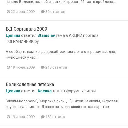
начало В жизни, полной счастья и тревог. 45 - хоть пройдено...
22 июня, 2009
30 ответов
БД Сортавала 2009
Цепина
ответил
Stanislav
тема в
АКЦИИ портала
ПОГРАНИЧНИК.ру
А сообщите нам, когда дождётесь, мы фото отправим заодно,
имеющиеся у нас!!
19 июня, 2009
210 ответов
Великолепная пятёрка
Цепина
ответил
Аленка
тема в
Форумные игры
"акулы-носороги", "морские лисицы", Китовые акулы, Тигровая
акула, акула -молот Я знаю пять названий фотоаппаратов
19 июня, 2009
152 ответа