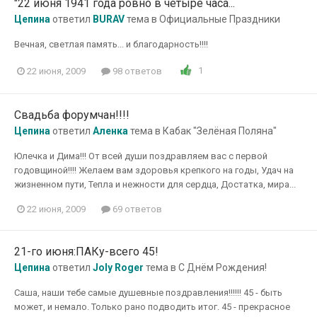
"22 июня 1941 года ровно в четыре часа...
Цепина
ответил
BURAV
тема в
Официальные Праздники
Вечная, светлая память... и благодарность!!!!
1
22 июня, 2009
98 ответов
Свадьба форумчан!!!!
Цепина
ответил
Аленка
тема в
Кабак "Зелёная Поляна"
Юлечка и Дима!!! От всей души поздравляем вас с первой
годовщиной!!!! Желаем вам здоровья крепкого на годы, Удач на
жизненном пути, Тепла и нежности для сердца, Достатка, мира...
22 июня, 2009
69 ответов
21-го июня:ПАКу-всего 45!
Цепина
ответил
Joly Roger
тема в
С Днём Рождения!
Саша, наши тебе самые душевные поздравления!!!!!! 45 - быть
может, и немало. Только рано подводить итог. 45 - прекрасное