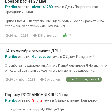
Боевой расчет 27 мая
Pteriks
ответил
alexx141280
тема в
День Пограничника.
Праздник 28 мая!
Привет всем! С наступающим! Здесь ролик: Боевой расчет 2024
https://disk.yandex.ru/i/V4b_6M9DV632eQ
2
26 мая, 2025
138 ответов
14-го октября отмечают ДР!!!
Pteriks
ответил
Gunescape
тема в
С Днём Рождения!
Спасибо за поздравления! А что с Пашей случилось?! Не знал что
он ушел...Ведь и дни рождения в один день праздновали...
29 октября, 2024
6 ответов
давайте поздравим!!!
Порталу POGRANICHNIK.RU 21 год!
Pteriks
ответил
Shultz
тема в
Официальные Праздники
https://disk.yandex.ru/i/84_E09aUynSHjA