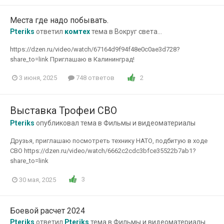
Места где надо побывать.
Pteriks
ответил
комтех
тема в
Вокруг света...
https://dzen.ru/video/watch/67164d9f94f48e0c0ae3d728?
share_to=link Приглашаю в Калининград!
2
3 июня, 2025
748 ответов
Выставка Трофеи СВО
Pteriks
опубликовал тема в
Фильмы и видеоматериалы
Друзья, приглашаю посмотреть технику НАТО, подбитую в ходе
СВО https://dzen.ru/video/watch/6662c2cdc3bfce35522b7ab1?
share_to=link
3
30 мая, 2025
Боевой расчет 2024
Pteriks
ответил
Pteriks
тема в
Фильмы и видеоматериалы