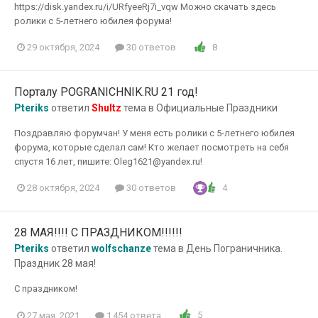
https://disk.yandex.ru/i/URfyeeRj7i_vqw Можно скачать здесь
ролики с 5-летнего юбилея форума!
8
29 октября, 2024
30 ответов
Порталу POGRANICHNIK.RU 21 год!
Pteriks
ответил
Shultz
тема в
Официальные Праздники
Поздравляю форумчан! У меня есть ролики с 5-летнего юбилея
форума, которые сделал сам! Кто желает посмотреть на себя
спустя 16 лет, пишите: Oleg1621@yandex.ru!
4
28 октября, 2024
30 ответов
28 МАЯ!!!! С ПРАЗДНИКОМ!!!!!!
Pteriks
ответил
wolfschanze
тема в
День Пограничника.
Праздник 28 мая!
С праздником!
5
27 мая, 2021
1 454 ответа