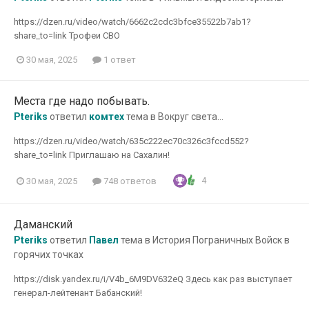
https://dzen.ru/video/watch/6662c2cdc3bfce35522b7ab1?
share_to=link Трофеи СВО
30 мая, 2025
1 ответ
Места где надо побывать.
Pteriks
ответил
комтех
тема в
Вокруг света...
https://dzen.ru/video/watch/635c222ec70c326c3fccd552?
share_to=link Приглашаю на Сахалин!
4
30 мая, 2025
748 ответов
Даманский
Pteriks
ответил
Павел
тема в
История Пограничных Войск в
горячих точках
https://disk.yandex.ru/i/V4b_6M9DV632eQ Здесь как раз выступает
генерал-лейтенант Бабанский!