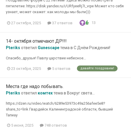
Поздравляю форум с 22 летием! Здесь можно посмотреть
пятилетие: https://disk.yandex.ru/i/URfyeeRj7i_vqw Может кто себя
узнает, может скажет: как молоды мы были)))
13
27 октября, 2025
37 ответов
14- октября отмечают ДР!!!
Pteriks
ответил
Gunescape
тема в
С Днём Рождения!
Спасибо, друзья! Павлу царствие небесное...
23 октября, 2025
5 ответов
давайте поздравим!
Места где надо побывать.
Pteriks
ответил
комтех
тема в
Вокруг света...
https://dzen.ru/video/watch/6289e53973c49a256afee5e8?
share_to=link Гвардейск Калининградской области, бывший
Тапиау
5 июня, 2025
748 ответов