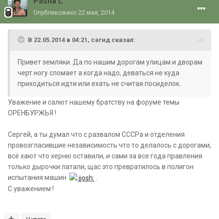
Pasha L
Опубликовано
22 мая, 2014
В 22.05.2014 в 04:21, сагид сказал:
Привет земляки. Да по нашим дорогам улицам и дворам
черт ногу сломает а когда надо, деваться не куда
приходиться идти или ехать не считая посиделок.
Уважение и салют нашему братству на форуме темы
ОРЕНБУРЖЬЯ !
Сергей, а ты думал что с развалом СССРа и отделения
провозгласившие независимость что то делалось с дорогами,
всё хают что херню оставили, и сами за все года правления
только дырочки латали, щас это превратилось в полигон
испытания машин
.
С уважением !