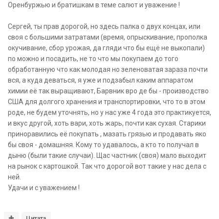
Оренбуржью и братишкам в теме салют и уважение !
Сергей, ты прав дорогой, но здесь палка о двух концах, или
своя с большими затратами (время, опрыскивание, прополка
окучивание, сбор урожая, да гляди что бы ещё не выкопали)
по можно и посадить, не то что мы покупаем до того
обработанную что как молодая но зеленоватая зараза почти
вся, а куда деваться, я уже и подзабыл каким аппаратом
химии её так выращивают, Барвник вро де бы - производство
США для долгого хранения и транспортировки, что то в этом
роде, не будем уточнять, но у нас уже 4 года это практикуется,
и вкус другой, хоть вари, хоть жарь, почти как сухая. Старики
приноравились её покупать , мазать грязью и продавать яко
бы своя - домашняя. Кому то удавалось, а кто то получал в
дыню (были такие случаи). Щас частник (своя) мало выходит
на рынок с картошкой. Так что дорогой вот такие у нас дела с
ней.
Удачи и с уважением !
Цитата