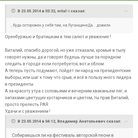
В 23.05.2014 в 03:32, wital-i сказал:
, будь осторожен у себя там, на ЛуганщинеДа... дожили.
Оренбуржью и братишкам в тем салют и уважение !
Виталий, спасибо дорогой, но уже отказали, хромые в тылу
говорят нужны, да и говорят будешь лучше за порядком
следить в городе если потребуется, вот и облом .
А теперь пусть подумают, пойдёт ли народ на президентские
выборы, или шаг к тому что срыв, и всё в пользу иного лидера
в президенты.
А за красоту утра с соловьями и вечерним кваканьем ляг, и
запахами цветущих кустарников и цветом, ты прав Виталий,
просто прелесть РАЯ.
Удачи и с уважением !
В 23.05.2014 в 04:12, Владимир Анатольевич сказал:
Собираешься ли на фестиваль авторской песни в