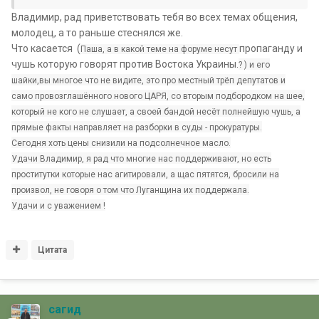
Владимир, рад приветствовать тебя во всех темах общения,
молодец, а то раньше стеснялся же.
Что касается (
пропаганду и
Паша, а в какой теме на форуме несут
чушь которую говорят против Востока Украины.
? ) и его
шайки,вы многое что не видите, это про местный трёп депутатов и
само провозглашённого нового ЦАРЯ, со вторым подбородком на шее,
который не кого не слушает, а своей бандой несёт полнейшую чушь, а
прямые факты направляет на разборки в суды - прокуратуры.
Сегодня хоть цены снизили на подсолнечное масло.
Удачи Владимир, я рад что многие нас поддерживают, но есть
проститутки которые нас агитировали, а щас пятятся, бросили на
произвол, не говоря о том что Луганщина их поддержала.
Удачи и с уважением !
Цитата
сагид