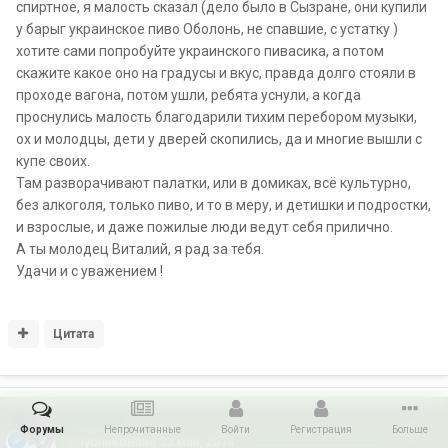
спиртное, я малость сказал (дело было в Сызране, они купили
у барыг украинское пиво Оболонь, не спавшие, с устатку )
хотите сами попробуйте украинского пивасика, а потом
скажите какое оно на градусы и вкус, правда долго стояли в
проходе вагона, потом ушли, ребята уснули, а когда
проснулись малость благодарили тихим перебором музыки,
ох и молодцы, дети у дверей скопились, да и многие вышли с
купе своих.
Там разворачивают палатки, или в домиках, всё культурно,
без алкоголя, только пиво, и то в меру, и детишки и подростки,
и взрослые, и даже пожилые люди ведут себя прилично.
А ты молодец Виталий, я рад за тебя.
Удачи и с уважением !
Цитата
Тиля56
Форумы
Непрочитанные
Войти
Регистрация
Больше
Опубликовано
23 мая, 2014