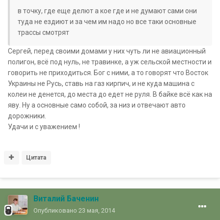
в точку, где еще делют а кое где и не думают сами они
туда не ездиют и за чем им надо но все таки основные
трассы смотрят
Сергей, перед своими домами у них чуть ли не авиационный
полигон, всё под нуль, не травинке, а уж сельской местности и
говорить не приходиться. Бог с ними, а то говорят что Восток
Украины не Русь, ставь на газ кирпич, и не куда машина с
колеи не денется, до места до едет не руля. В байке всё как на
яву. Ну а основные само собой, за низ и отвечают авто
дорожники.
Удачи и с уважением !
Цитата
Виталий Баченин
Опубликовано
23 мая, 2014