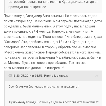
авторской песни в начале июня в Кувандыке,как и где он
проходит поконкретнее.
Приветствую, Владимир Анатольевич! На фестиваль ездил
почти каждый год. За исключением службы, потом когда дети
рождались, были маленькими. В этом году у нас младшая
дочка грудничок, ей 4 месяца. Наверное, не получится. А
фестиваль проходит на "Поляне песен", что близ дома отдыха
"Сакмара". Это, приблизительно, в 12 км от Кувандыка, в
северном направлении, в сторону Ибрагимово и Рамазана.
Место очень живописное. Народу собирается много, при чем,
приезжают авторы из Башкирии, Челябинска, Самары, были и
из Москвы. Я уже не говорю про область. Так что все
организованно и довольно интересно!
В 23.05.2014 в 04:55, Pasha L сказал:
Оренбуржью и братишкам в тем салют и уважение !
Ну по этому поводу Виталий у видя ваш пост обязательно узнает