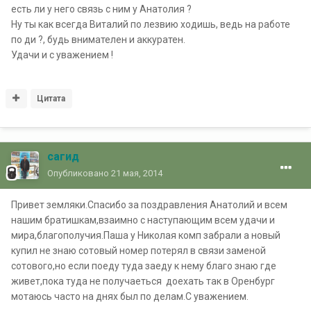
есть ли у него связь с ним у Анатолия ?
Ну ты как всегда Виталий по лезвию ходишь, ведь на работе
по ди ?, будь внимателен и аккуратен.
Удачи и с уважением !
Цитата
сагид
Опубликовано
21 мая, 2014
Привет земляки.Спасибо за поздравления Анатолий и всем
нашим братишкам,взаимно с наступающим всем удачи и
мира,благополучия.Паша у Николая комп забрали а новый
купил не знаю сотовый номер потерял в связи заменой
сотового,но если поеду туда заеду к нему благо знаю где
живет,пока туда не получаеться доехать так в Оренбург
мотаюсь часто на днях был по делам.С уважением.