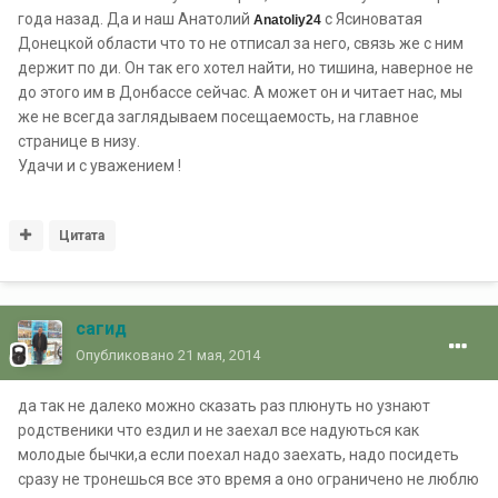
года назад. Да и наш Анатолий
с Ясиноватая
Anatoliy24
Донецкой области что то не отписал за него, связь же с ним
держит по ди. Он так его хотел найти, но тишина, наверное не
до этого им в Донбассе сейчас. А может он и читает нас, мы
же не всегда заглядываем
посещаемость,
на главное
странице в низу.
Удачи и с уважением !
Цитата
сагид
Опубликовано
21 мая, 2014
да так не далеко можно сказать раз плюнуть но узнают
родственики что ездил и не заехал все надуються как
молодые бычки,а если поехал надо заехать, надо посидеть
сразу не тронешься все это время а оно ограничено не люблю