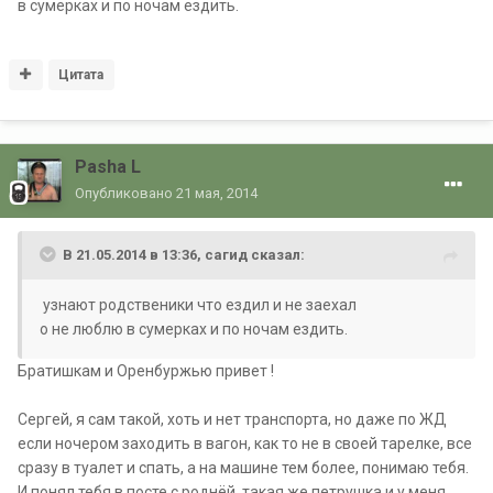
в сумерках и по ночам ездить.
Цитата
Pasha L
Опубликовано
21 мая, 2014
В 21.05.2014 в 13:36, сагид сказал:
узнают родственики что ездил и не заехал
о не люблю в сумерках и по ночам ездить.
Братишкам и Оренбуржью привет !
Сергей, я сам такой, хоть и нет транспорта, но даже по ЖД
если ночером заходить в вагон, как то не в своей тарелке, все
сразу в туалет и спать, а на машине тем более, понимаю тебя.
И понял тебя в посте с роднёй, такая же петрушка и у меня.