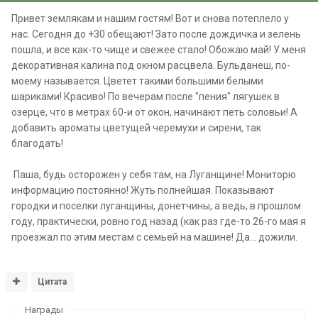
Привет землякам и нашим гостям! Вот и снова потеплело у
нас. Сегодня до +30 обещают! Зато после дождичка и зелень
пошла, и все как-то чище и свежее стало! Обожаю май! У меня
декоративная калина под окном расцвела. Бульданеш, по-
моему называется. Цветет такими большими белыми
шариками! Красиво! По вечерам после "пения" лягушек в
озерце, что в метрах 60-и от окон, начинают петь соловьи! А
добавить ароматы цветущей черемухи и сирени, так
благодать!
Паша, будь осторожен у себя там, на Луганщине! Мониторю
информацию постоянно! Жуть полнейшая. Показывают
городки и поселки луганщины, донетчины, а ведь, в прошлом
году, практически, ровно год назад (как раз где-то 26-го мая я
проезжал по этим местам с семьей на машине! Да... дожили.
Цитата
Награды