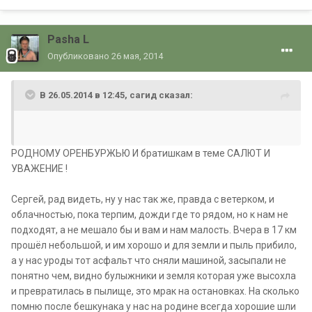
Pasha L
Опубликовано
26 мая, 2014
В 26.05.2014 в 12:45, сагид сказал:
РОДНОМУ ОРЕНБУРЖЬЮ И братишкам в теме САЛЮТ И
УВАЖЕНИЕ !
Сергей, рад видеть, ну у нас так же, правда с ветерком, и
облачностью, пока терпим, дожди где то рядом, но к нам не
подходят, а не мешало бы и вам и нам малость. Вчера в 17 км
прошёл небольшой, и им хорошо и для земли и пыль прибило,
а у нас уроды тот асфальт что сняли машиной, засыпали не
понятно чем, видно булыжники и земля которая уже высохла
и превратилась в пылище, это мрак на остановках. На сколько
помню после бешкунака у нас на родине всегда хорошие шли