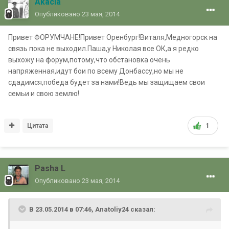
Akacia
Опубликовано
23 мая, 2014
Привет ФОРУМЧАНЕ!Привет Оренбург!Виталя,Медногорск на
связь пока не выходил.Паша,у Николая все ОК,а я редко
выхожу на форум,потому,что обстановка очень
напряженная,идут бои по всему Донбассу,но мы не
сдадимся,победа будет за нами!Ведь мы защищаем свои
семьи и свою землю!
Цитата
1
Pasha L
Опубликовано
23 мая, 2014
В 23.05.2014 в 07:46, Anatoliy24 сказал: