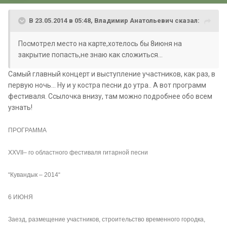
В 23.05.2014 в 05:48, Владимир Анатольевич сказал:
Посмотрел место на карте,хотелось бы 8июня на
закрытие попасть,не знаю как сложиться...
Самый главный концерт и выступление участников, как раз, в
первую ночь... Ну и у костра песни до утра.. А вот программ
фестиваля. Ссылочка внизу, там можно подробнее обо всем
узнать!
ПРОГРАММА
ХXVII– го областного фестиваля гитарной песни
“Кувандык – 2014“
6 ИЮНЯ
Заезд, размещение участников, строительство временного городка,