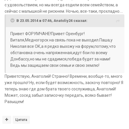
с удовольствием, но мы всегда ездили всем семейством, а
сейчас с малышкой не рискнем. Ночью, все-таки, прохладно....
В 23.05.2014 в 07:46, Anatoliy24 сказал:
Привет ФОРУМЧАНЕ!Привет Оренбург!
Виталя,Медногорск на связь пока не выходил.Паша,у
Николая все ОК,а я редко выхожу на форум,потому,что
обстановка очень напряженная,идут бои по всему
Донбассу,но мы не сдадимся,победа будет за нами!
Ведь мы защищаем свои семьи и свою землю!
Приветствую, Анатолий! Странно! Времени, вообще-то, много
уже прошло! Ну, если будет возможность, заскочу повторно! Я
теперь знаю где дом брата твоего сослуживца, Анатолий!
Может, сосед забыл записочку передать, всяко бывает!
Разыщем!
Цитата