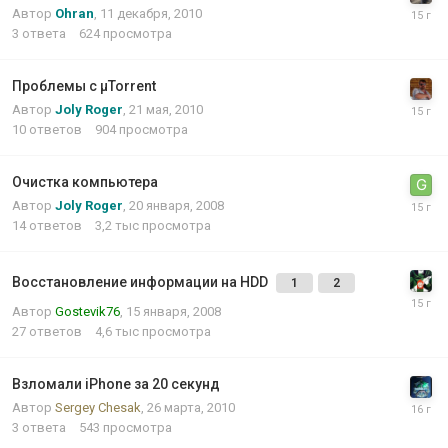
Автор
Ohran
,
11 декабря, 2010
3
ответа
624
просмотра
Проблемы с µTorrent
Автор
Joly Roger
,
21 мая, 2010
10
ответов
904
просмотра
Очистка компьютера
Автор
Joly Roger
,
20 января, 2008
14
ответов
3,2 тыс
просмотра
Восстановление информации на HDD
1
2
Автор
Gostevik76
,
15 января, 2008
27
ответов
4,6 тыс
просмотра
Взломали iPhone за 20 секунд
Автор
Sergey Chesak
,
26 марта, 2010
3
ответа
543
просмотра