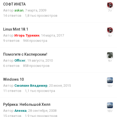
СОФТ ИНЕТА
Автор
askan
,
7 марта, 2009
14
ответов
1,8 тыс
просмотров
Linux Mint 18.1
Автор
Игорь Турикин
,
14 марта, 2017
9
ответов
944
просмотра
Помогите с Касперским!
Автор
Officer
,
19 августа, 2010
6
ответов
858
просмотров
Windows 10
Автор
Смолкин Владимир
,
20 июня, 2015
11
ответов
1,1 тыс
просмотра
Рубрика: Небольшой Хелп
Автор
Аленка
,
28 сентября, 2008
15
ответов
1,9 тыс
просмотров