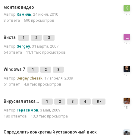
монтаж видео
Автор
Камиль
,
24 июня, 2010
3
ответа
690
просмотров
Виста
1
2
3
Автор
Sergey
,
31 марта, 2007
64
ответа
11,1 тыс
просмотров
Windows 7
1
2
3
Автор
Sergey Chesak
,
17 апреля, 2009
51
ответ
4,8 тыс
просмотров
Вирусная атака...
1
2
3
4
8
Автор
Герасимов
,
3 мая, 2009
180
ответов
13,3 тыс
просмотра
Определить конкретный установочный диск