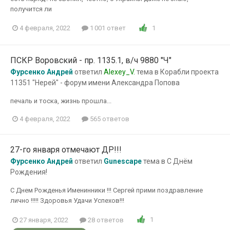
получится ли
1
4 февраля, 2022
1 001 ответ
ПСКР Воровский - пр. 1135.1, в/ч 9880 "Ч"
Фурсенко Андрей
ответил
Alexey_V.
тема в
Корабли проекта
11351 "Нерей" - форум имени Александра Попова
печаль и тоска, жизнь прошла...
4 февраля, 2022
565 ответов
27-го января отмечают ДР!!!
Фурсенко Андрей
ответил
Gunescape
тема в
С Днём
Рождения!
С Днем Рожденья Именинники !!! Сергей прими поздравление
лично !!!!! Здоровья Удачи Успехов!!!
1
27 января, 2022
28 ответов