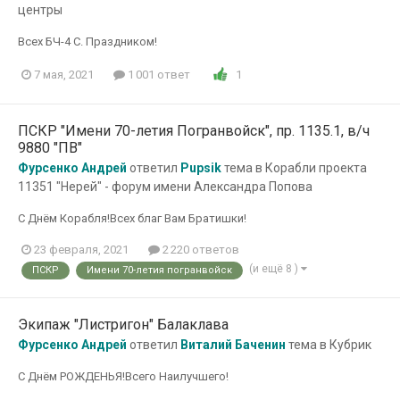
центры
Всех БЧ-4 С. Праздником!
1
7 мая, 2021
1 001 ответ
ПСКР "Имени 70-летия Погранвойск", пр. 1135.1, в/ч
9880 "ПВ"
Фурсенко Андрей
ответил
Pupsik
тема в
Корабли проекта
11351 "Нерей" - форум имени Александра Попова
С Днём Корабля!Всех благ Вам Братишки!
23 февраля, 2021
2 220 ответов
(и ещё 8 )
ПСКР
Имени 70-летия погранвойск
Экипаж "Листригон" Балаклава
Фурсенко Андрей
ответил
Виталий Баченин
тема в
Кубрик
С Днём РОЖДЕНЬЯ!Всего Наилучшего!