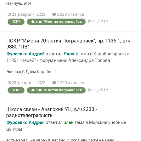
Наилучшего!
23 февраля, 2023
2 220 ответов
(и ещё 8 )
ПСКР
Имени 70-летия погранвойск
ПСКР "Имени 70-летия Погранвойск", пр. 1135.1, в/ч
9880 "ПВ"
Фурсенко Андрей
ответил
Pupsik
тема в
Корабли проекта
11351 "Нерей" - форум имени Александра Попова
Экипаж,С Днём Корабля!!!
23 февраля, 2022
2 220 ответов
(и ещё 8 )
ПСКР
Имени 70-летия погранвойск
Школа связи - Анапский УЦ, в/ч 2333 -
радиотелеграфисты
Фурсенко Андрей
ответил
илей
тема в
Морские учебные
центры
есть наряд!! не звонил, честно, с Украины даже не знаю,