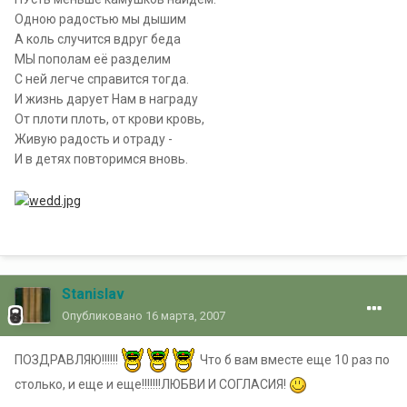
Одною радостью мы дышим
А коль случится вдруг беда
МЫ пополам её разделим
С ней легче справится тогда.
И жизнь дарует Нам в награду
От плоти плоть, от крови кровь,
Живую радость и отраду -
И в детях повторимся вновь.
Stanislav
Опубликовано
16 марта, 2007
ПОЗДРАВЛЯЮ!!!!!!
Что б вам вместе еще 10 раз по
столько, и еще и еще!!!!!!!ЛЮБВИ И СОГЛАСИЯ!