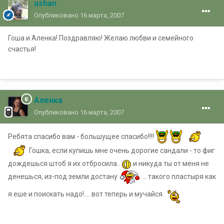
ushan
Опубликовано
16 марта, 2007
Гоша и Аленка! Поздравляю! Желаю любви и семейного
счастья!
Аленка
Опубликовано
16 марта, 2007
Ребята спасибо вам - большущее спасибо!!!!
Гошка, если купишь мне очень дорогие сандали - то фиг
дождешься штоб я их отбросила..
и никуда ты от меня не
денешься, из-под земли достану
... такого пластыря как
я еше и поискать надо!.... вот теперь и мучайся