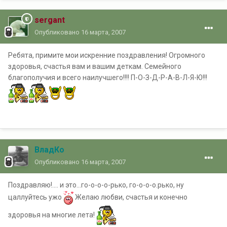
sergant
Опубликовано
16 марта, 2007
Ребята, примите мои искренние поздравления! Огромного
здоровья, счастья вам и вашим деткам. Семейного
благополучия и всего наилучшего!!!! П-О-З-Д-Р-А-В-Л-Я-Ю!!!
ВладКо
Опубликовано
16 марта, 2007
Поздравляю!.... и это...го-о-о-о-рько, го-о-о-о.рько, ну
цаллуйтесь ужо
Желаю любви, счастья и конечно
здоровья на многие лета!