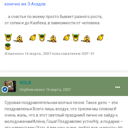
конечно же Э.Асадов:
... а счастье по моему просто бывает разного роста,
от сопки и до Казбека, в зависимости от человека.
Изменено
16 марта, 2007
пользователем GEP-51
VOLK
Опубликовано
16 марта, 2007
Суровая поздравлятельная волчья песня: Такое дело – эти
поздравленья:Всего лишь воздух, что трясем мы словом.И
очень жаль, что в этот светлый праздникЯ лично не зайду к
молодоженам!Алёна, Гоша! Поздравляю устно!Ну, а подарки –
это наверстаем.(Хоть в век наш очень любят все «капусту»,Но