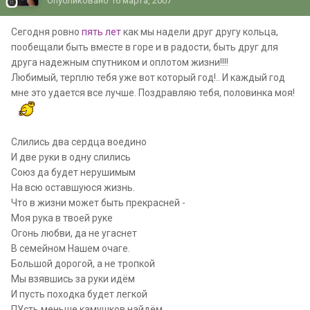
Опубликовано
16 марта, 2007
Сегодня ровно
пять лет
как мы надели друг другу кольца,
пообещали быть вместе в горе и в радости, быть друг для
друга надежным спутником и оплотом жизни!!!!
Любимый, терплю тебя уже вот который год!.. И каждый год
мне это удается все лучше. Поздравляю тебя, половинка моя!
Слились два сердца воедино
И две руки в одну слились
Союз да будет нерушимым
На всю оставшуюся жизнь.
Что в жизни может быть прекрасней -
Моя рука в твоей руке
Огонь любви, да не угаснет
В семейном Нашем очаге.
Большой дорогой, а не тропкой
Мы взявшись за руки идём
И пусть походка будет легкой
ПУсть меньше камушков найдём.