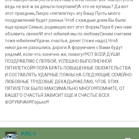
ведь не всё ж за деньги покупаем!)А что не купишь? Да вот
этот праздник,Лихую «пятилетку» эту Вашу.Пусть много
поздравлений будет разных.Чтоб с каждым днем Вы были
еще краше.Семью, родившую вот этот Форум,Пора б уже нам
объявить своею!И этот юбилей мы по любомуСвоим считаем
тоже юбилеем!Удачи, счастья, денег (тоже надо),Чтоб
никогда не разошлись дороги.А форумчане с Вами будут
рядомИ, если что, конечно же, помогут!!!ОТ ВСЕЙ ДУШИ
ПОЗДРАВЛЯЮ С ПЕРВОЙ, УСПЕШНО ВЫПОЛНЕННОЙ
ПЯТИЛЕТКОЙ!!! ПОРА БРАТЬ ПОВЫШЕННЫЕ ОБЯЗАТЕЛЬСТВА
И СОСТАВЛЯТЬ УДАРНЫЕ ПЛАНЫ НА СЛЕДУЮЩИЕ СЕМЕЙНО-
ЛЮБОВНЫЕ ТРУДОВЫЕ ДЕКАДЫ!!!ЖЕЛАЮ, ЧТОБ ЭТИХ
ПЯТИЛЕТОК БЫЛО МАКСИМАЛЬНО МНОГО!!!ПОМНИТЕ, ОТ
ВАШЕГО СЧАСТЬЯ ЗАВИСИТ ЕЩЕ И СЧАСТЬЕ ВСЕХ
ФОРУМЧАН!!!Горько!!!
РЛС-1