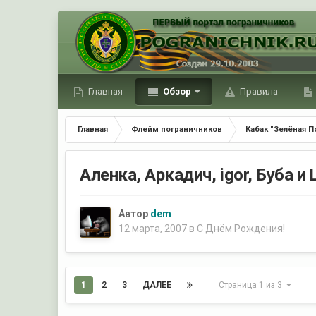
Главная
Обзор
Правила
Главная
Флейм пограничников
Кабак "Зелёная П
Аленка, Аркадич, igor, Буба и
Автор
dem
12 марта, 2007
в
С Днём Рождения!
1
2
3
ДАЛЕЕ
Страница 1 из 3