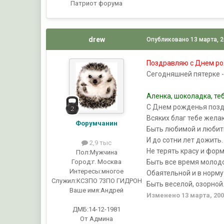
Патриот форума
drew
Опубликовано
13 марта, 
Поздравляю с Днем р
Сегодняшней пятерке - 
Аленка, шоколадка, те
С Днем рожденья поз
Всяких благ тебе жела
Форумчанин
Быть любимой и любит
И до сотни лет дожить.
2,9 тыс
Не терять красу и форм
Пол:
Мужчина
Быть все время молод
Город:
г. Москва
Интересы:
многое
Обаятельной и в норму
Служил:
КСЗПО 73ПО ГИДРОН
Быть веселой, озорной
Ваше имя:
Андрей
Изменено
13 марта, 20
ДМБ:14-12-1981
От Админа