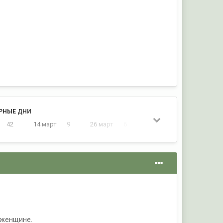
РНЫЕ ДНИ
42
14 март
9
26 март
6
15 март
1
 женщине.