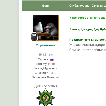
dem
Опубликовано
12 марта, 
У нас очередная пятерка
Аленка, Аркадич, igor, Буб
Поздравляю с днем рожд
Желаю счастья, здоров
Форумчанин
Самые наитеплейшие п
1,8 тыс
Страна:
Пол:
Мужчина
Город:
Мурманск
Служил:
КСЗПО
Ваше имя:
Дмитрий
ДМБ:24-11-2021