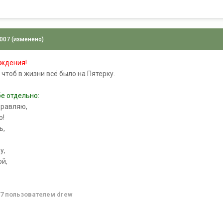
2007
(изменено)
ождения!
чтоб в жизни всё было на Пятерку.
бе отдельно:
дравляю,
ю!
ь,
у,
ой,
.
07
пользователем drew