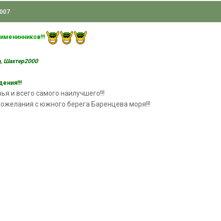
2007
 именинников!!!
а, Шахтер2000
ения!!!
ья и всего самого наилучшего!!!
ожелания с южного берега Баренцева моря!!!