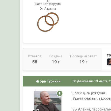
Патриот форума
От Админа
ТО
Ответов
Создана
Последний ответ
58
19 г
19 г
Игорь Турикин
Опубликовано
13 марта, 
Всех с днем рождения!
Удачи, счастья, здоров
ЗЫ Аленка, персональн