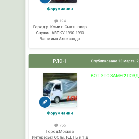
Форумчанин
124
Город:
р. Коми г. Сыктывкар
Служил:
АВПКУ 1990-1993
Ваше имя:
Александр
РЛС-1
Опубликовано
13 марта, 
ВОТ ЭТО ЗАМЕС! ПОЗ
Форумчанин
756
Город:
Москва
Интересы:
ГОСТы, РД, ПБ и т.д