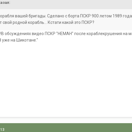
азал:
орабля вашей бригады. Сделано с борта ПСКР 900 летом 1989 года.
т свой родной корабль... Кстати какой это ПСКР?
"!В обсуждениях видео ПСКР "НЕМАН" после кораблекрушения на м
 уже на Шикотане."
013