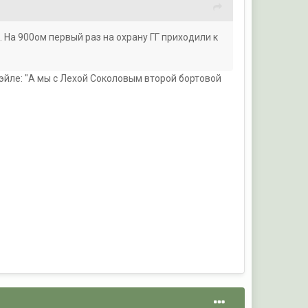
 На 900ом первый раз на охрану ГГ приходили к
эйле: "А мы с Лехой Соколовым второй бортовой