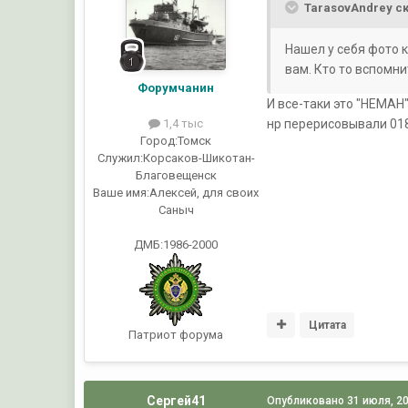
TarasovAndrey ск
Нашел у себя фото к
вам. Кто то вспомни
Форумчанин
И все-таки это "НЕМАН
нр перерисовывали 018
1,4 тыс
Город:
Томск
Служил:
Корсаков-Шикотан-
Благовещенск
Ваше имя:
Алексей, для своих
Саныч
ДМБ:1986-2000
Цитата
Патриот форума
Сергей41
Опубликовано
31 июля, 2