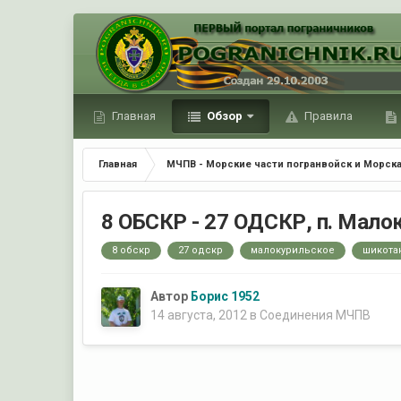
Главная
Обзор
Правила
Главная
МЧПВ - Морские части погранвойск и Морска
8 ОБСКР - 27 ОДСКР, п. Малок
8 обскр
27 одскр
малокурильское
шикота
Автор
Борис 1952
14 августа, 2012
в
Соединения МЧПВ