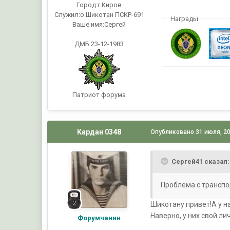
Город:
г.Киров
Служил:
о.Шикотан ПСКР-691
Награды
Ваше имя:
Сергей
ДМБ:23-12-1983
Патриот форума
Кардан 0348
Опубликовано
31 июля, 2
Сергей41 сказал:
Проблема с транспо
Шикотану привет!А у н
Наверно, у них свой л
Форумчанин