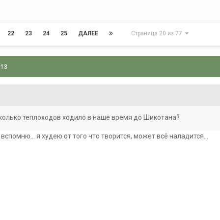
22
23
24
25
ДАЛЕЕ
Страница 20 из 77
013
колько теплоходов ходило в наше время до Шикотана?
вспомню... я худею от того что творится, может всё наладится...