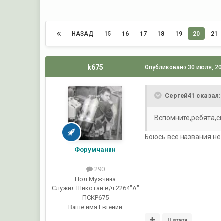
НАЗАД
15
16
17
18
19
20
21
k675
Опубликовано
30 июля, 2
Сергей41 сказал:
Вспомните,ребята,с
Боюсь все названия не 
Форумчанин
290
Пол:
Мужчина
Служил:
Шикотан в/ч 2264"А"
ПСКР675
Ваше имя:
Евгений
Цитата