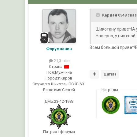
Кардан 0348 сказ
Шикотану привет!А 
Наверно, у них сво
Всем большой привет!Бо
Форумчанин
21,3 тыс
Страна:
Пол:
Мужчина
Цитата
Город:
г.Киров
Служил:
о.Шикотан ПСКР-691
Ваше имя:
Сергей
Награды
ДМБ:23-12-1983
Патриот форума