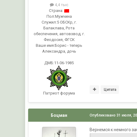
4,4 тыс
Страна:
Пол:
Мужчина
Служил:
5 ОБСКр, г.
Балаклава, Рота
обеспечения, автовзвод; г.
Феодосия, ФГСК
Ваше имя:
Борис - теперь
Александра, дочь
ДМБ:11-06-1985
Цитата
Патриот форума
Боцман
Опубликовано
31 июля, 2
Вернемся к немного заб