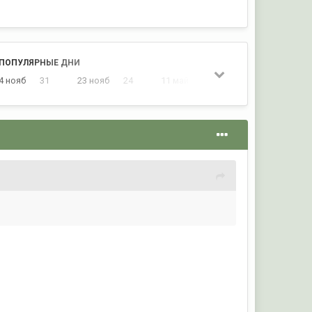
ПОПУЛЯРНЫЕ ДНИ
4 нояб
31
23 нояб
24
11 май
20
22 нояб
20