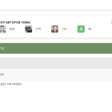
ТОП АВТОРОВ ТЕМЫ
404
376
133
92
013
я...
ет не скоро...