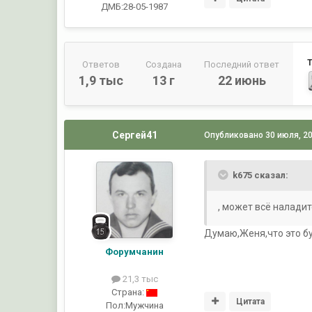
ДМБ:28-05-1987
Ответов
Создана
Последний ответ
1,9 тыс
13 г
22 июнь
Сергей41
Опубликовано
30 июля, 2
k675 сказал:
, может всё наладитс
Думаю,Женя,что это буд
Форумчанин
21,3 тыс
Страна:
Цитата
Пол:
Мужчина