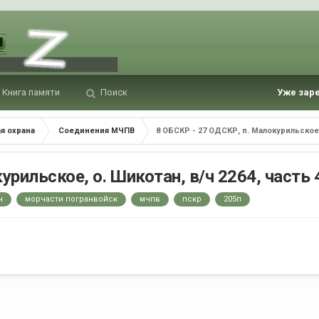
Книга памяти
Поиск
Уже зар
я охрана
Соединения МЧПВ
8 ОБСКР - 27 ОДСКР, п. Малокурильское, 
урильское, о. Шикотан, в/ч 2264, часть 
н
морчасти погранвойск
мчпв
пскр
205п