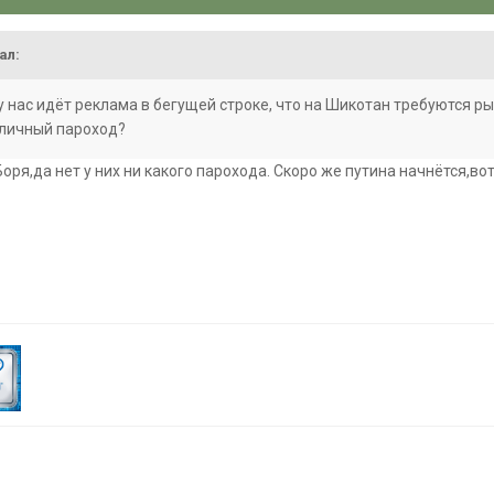
ал:
у нас идёт реклама в бегущей строке, что на Шикотан требуются р
й личный пароход?
ря,да нет у них ни какого парохода. Скоро же путина начнётся,во