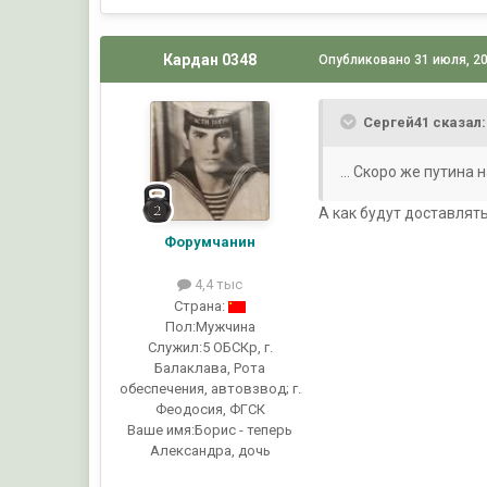
Кардан 0348
Опубликовано
31 июля, 2
Сергей41 сказал:
... Скоро же путина 
А как будут доставлять
Форумчанин
4,4 тыс
Страна:
Пол:
Мужчина
Служил:
5 ОБСКр, г.
Балаклава, Рота
обеспечения, автовзвод; г.
Феодосия, ФГСК
Ваше имя:
Борис - теперь
Александра, дочь