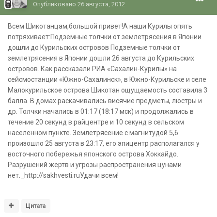
Опубликовано
26 августа, 2012
Всем Шикотанцам,большой привет!А наши Курилы опять
потряхивает:Подземные толчки от землетрясения в Японии
дошли до Курильских островов Подземные толчки от
землетрясения в Японии дошли 26 августа до Курильских
островов. Как рассказали РИА «Сахалин-Курилы» на
сейсмостанции «Южно-Сахалинск», в Южно-Курильске и селе
Малокурильское острова Шикотан ощущаемость составила 3
балла. В домах раскачивались висячие предметы, люстры и
др. Толчки начались в 01:17 (18:17 мск) и продолжались в
течение 20 секунд в райцентре и 10 секунд в сельском
населенном пункте. Землетрясение с магнитудой 5,6
произошло 25 августа в 23:17, его эпицентр располагался у
восточного побережья японского острова Хоккайдо.
Разрушений жертв и угрозы распространения цунами
нет._http://sakhvesti.ruУдачи всем!
Цитата