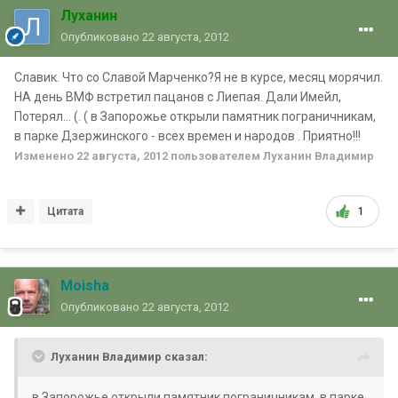
Луханин
Опубликовано
22 августа, 2012
Славик. Что со Славой Марченко?Я не в курсе, месяц морячил.
НА день ВМФ встретил пацанов с Лиепая. Дали Имейл,
Потерял... (. ( в Запорожье открыли памятник пограничникам,
в парке Дзержинского - всех времен и народов . Приятно!!!
Изменено
22 августа, 2012
пользователем Луханин Владимир
Цитата
1
Moisha
Опубликовано
22 августа, 2012
Луханин Владимир сказал:
в Запорожье открыли памятник пограничникам, в парке