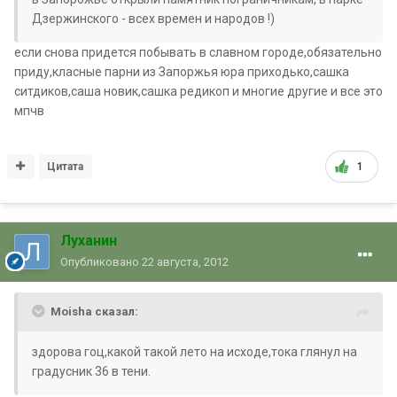
Дзержинского - всех времен и народов !)
если снова придется побывать в славном городе,обязательно
приду,класные парни из Запоржья юра приходько,сашка
ситдиков,саша новик,сашка редикоп и многие другие и все это
мпчв
Цитата
1
Луханин
Опубликовано
22 августа, 2012
Moisha сказал:
здорова гоц,какой такой лето на исходе,тока глянул на
градусник 36 в тени.