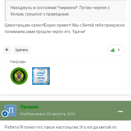
Находжусь в состоянии *нирвана*. Путаю черное с
белым, грешное-с праведным.
Шикотанцам-салют!Борис привет! Мы с Витей тебя прекрасно
понимаем,сами прошли через это. Удачи!
Цитата
1
Награды
Луханин
Опубликовано
22 августа, 2012
Ребята !Я понял что такое настольгия.Это когда мятой по