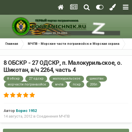
Главная
МЧПВ - Морские части погранвойск и Морская охрана
С
8 ОБСКР - 27 ОДСКР, п. Малокурильское, о.
Шикотан, в/ч 2264, часть 4
8 обскр
27 одскр
малокурильское
шикотан
морчасти погранвойск
мчпв
пскр
205п
Автор
Борис 1952
14 августа, 2012
в
Соединения МЧПВ