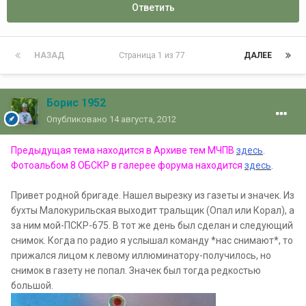
Ответить
НАЗАД
Страница 1 из 77
ДАЛЕЕ
Борис 1952
Опубликовано
14 августа, 2012
Предыдущая тема находится в Архиве тем МЧПВ
здесь
.
Фотоальбом 8 ОБСКР в галерее форума находится
здесь
.
Привет родной бригаде. Нашел вырезку из газеты и значек. Из
бухты Малокурильская выходит тральщик (Опал или Корал), а
за ним мой-ПСКР-675. В тот же день был сделан и следующий
снимок. Когда по радио я услышал команду *нас снимают*, то
прижался лицом к левому иллюминатору-получилось, но
снимок в газету не попал. Значек был тогда редкостью
большой.