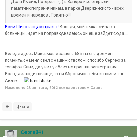
Дали Имейл, Потерял... (. ( в Запорожье открыли
памятник пограничникам, в парке Дзержинского - всех
времен и народов . Приятно!!!
Всем Шикотанцам привет!
Володя, мой тезка сейчас в
больници , идет на поправку,надеюсь он еще зайдет сюда.....
Володя здесь Максимов с вашего 686 ты его должен
помнить,он меня свел с нашим стволом, спосибо Сергею за
телифон Сани, да у них у обоих не прошла регистрация...
Володя заходи почаще, тут и Абросимов тебя вспомнил по
Анапе......
Изменено
23 августа, 2012
пользователем Славa
Цитата
Сергей41