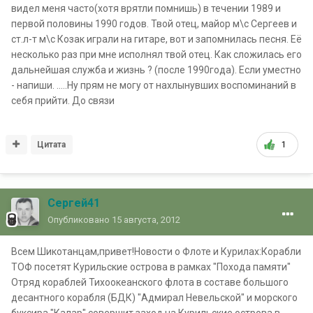
видел меня часто(хотя врятли помнишь) в течении 1989 и
первой половины 1990 годов. Твой отец, майор м\с Сергеев и
ст.л-т м\с Козак играли на гитаре, вот и запомнилась песня. Её
несколько раз при мне исполнял твой отец. Как сложилась его
дальнейшая служба и жизнь ? (после 1990года). Если уместно
- напиши. .....Ну прям не могу от нахлынувших воспоминаний в
себя прийти. До связи
Цитата
1
Сергей41
Опубликовано
15 августа, 2012
Всем Шикотанцам,привет!Новости о Флоте и Курилах:Корабли
ТОФ посетят Курильские острова в рамках "Похода памяти"
Отряд кораблей Тихоокеанского флота в составе большого
десантного корабля (БДК) "Адмирал Невельской" и морского