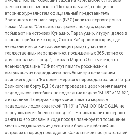
буксира "Калар" совершит заход на Курильские острова в
рамках военно-морского "Похода памяти", сообщил во
вторник журналистам официальный представитель
Восточного военного округа (ВВО) капитан первого ранга
Роман Мартов."Согласно программе похода, корабли
побывают на островах Кунашир, Парамушир, Итуруп, далее в
планах - прибытие в город Охотск Хабаровского края, где
ветераны и моряки-тихоокеанцы примут участие в
торжественных мероприятиях, посвященных 365-летию со
дня основания города", - сказал Мартов.Он отметил, что
военнослужащие ТОФ почтут память российских и
американских подводников, погибших при исполнении
воинского долга."Во время морского перехода в заливе Петра
Великого на борту БДК будет проведена церемония памяти
подводников, погибших на подводных лодках "М-49" и "М-63",
и в проливе Лаперуза - церемония памяти моряков
подводных лодок советской "Л-19" и "WAHOO" ВМС США, не
вернувшихся из боевых походов", - уточнил капитан первого
ранга.По его словам, в ходе похода планируется посещение
мест высадки морских десантов и боевых действий на
островах в период проведения Сахалинской наступательной