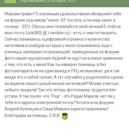
Опубликовано
25 октября, 2010
Максим привет! С огромным удовольствием обнаружил тебя
на форуме под ником "налог-33" (кстати, а почему налог и
почему - 33?). Сбрось мне пожалуйста свой личный Е-mail на
мою почту (urik083( @ ) rambler.ru) - есть о чем поговорить.
Сейчас занимаюсь оцифровкой огромного количества
негативов и слайдов которые у меня сохранились еще с
училища, материал потрясающий!. приведенные на форуме
фото наших курсантских будней не идут ни в какое сравнение
с тем, что есть у меня! Как ты наверно помнишь я без
фотоаппарата ни на один выезд в ПУЦ не выезжал. да и так
везде его с собой таскал. А тут случайно у родителей в одном
из ящиков нашел целый мешок негативов!!! Моему счастью
небыло предела! Так что теперь фотосканер трудится без
устали. Я так понял. что "Рад" - это Радик Марков, нет ли у
тебя его адреса электронной почты? Кстати а на форуме
Андрей Кузнецов и Саша Мамыка зарегестрированы?
Благодарю за помощь. Е.Ю.В.