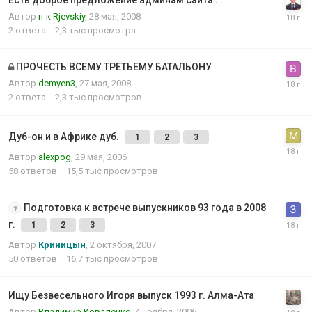
Автор
п-к Rjevskiy
,
28 мая, 2008
2
ответа
2,3 тыс
просмотра
ПРОЧЕСТЬ ВСЕМУ ТРЕТЬЕМУ БАТАЛЬОНУ
Автор
demyen3
,
27 мая, 2008
2
ответа
2,3 тыс
просмотров
Дуб-он и в Африке дуб.
1
2
3
Автор
alexpog
,
29 мая, 2006
58
ответов
15,5 тыс
просмотров
Подготовка к встрече выпускников 93 года в 2008
г.
1
2
3
Автор
Криницын
,
2 октября, 2007
50
ответов
16,7 тыс
просмотров
Ищу Безвесельного Игоря выпуск 1993 г. Алма-Ата
Автор
Владимир Коваленко
,
4 ноября, 2006