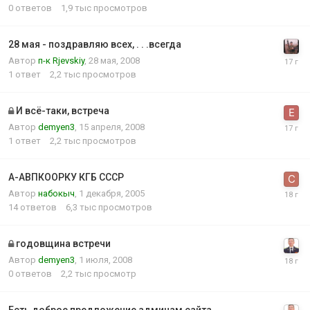
0
ответов
1,9 тыс
просмотров
28 мая - поздравляю всех, . . .всегда
Автор
п-к Rjevskiy
,
28 мая, 2008
1
ответ
2,2 тыс
просмотров
И всё-таки, встреча
Автор
demyen3
,
15 апреля, 2008
1
ответ
2,2 тыс
просмотров
А-АВПКООРКУ КГБ СССР
Автор
набокыч
,
1 декабря, 2005
14
ответов
6,3 тыс
просмотров
годовщина встречи
Автор
demyen3
,
1 июля, 2008
0
ответов
2,2 тыс
просмотр
Есть доброе предложение админам сайта . .