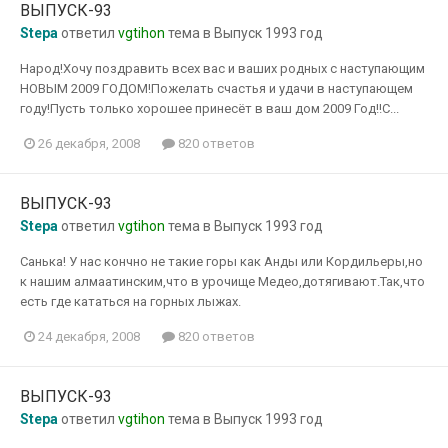
ВЫПУСК-93
Stepa
ответил
vgtihon
тема в
Выпуск 1993 год
Народ!Хочу поздравить всех вас и ваших родных с наступающим
НОВЫМ 2009 ГОДОМ!Пожелать счастья и удачи в наступающем
году!Пусть только хорошее принесёт в ваш дом 2009 Год!!С...
26 декабря, 2008
820 ответов
ВЫПУСК-93
Stepa
ответил
vgtihon
тема в
Выпуск 1993 год
Санька! У нас кончно не такие горы как Анды или Кордильеры,но
к нашим алмаатинским,что в урочище Медео,дотягивают.Так,что
есть где кататься на горных лыжах.
24 декабря, 2008
820 ответов
ВЫПУСК-93
Stepa
ответил
vgtihon
тема в
Выпуск 1993 год