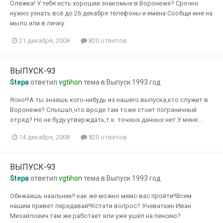
Олежка! У тебя есть хорошии знакомые в Воронеже? Срочно
нужно узнать всё до 26 декабря телефоны и имена.Сообщи мне на
мыло или в личку.
21 декабря, 2008
820 ответов
ВЫПУСК-93
Stepa
ответил
vgtihon
тема в
Выпуск 1993 год
Ясно!!!А ты знаешь кого-нибудь из нашего выпуска,кто служит в
Воронеже? Слышал,что вроде там тоже стоит пограничный
отряд? Но не буду утверждать,т.к. точных данных нет.У меня...
14 декабря, 2008
820 ответов
ВЫПУСК-93
Stepa
ответил
vgtihon
тема в
Выпуск 1993 год
Обижаешь наальник!! как же можно мимо вас пройти!!Всем
нашим привет передавай!!Кстати вопрос? Учеваткин Иван
Мизайлович там же работает или уже ушёл на пенсию?