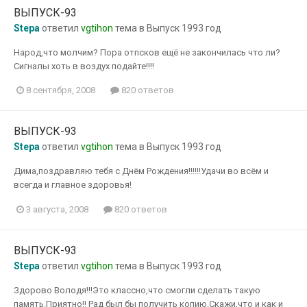
ВЫПУСК-93
Stepa
ответил
vgtihon
тема в
Выпуск 1993 год
Народ,что молчим? Пора отпсков ещё не закончилась что ли?
Сигналы хоть в воздух подайте!!!!
8 сентября, 2008
820 ответов
ВЫПУСК-93
Stepa
ответил
vgtihon
тема в
Выпуск 1993 год
Дима,поздравляю тебя с Днём Рождения!!!!!!Удачи во всём и
всегда и главное здоровья!
3 августа, 2008
820 ответов
ВЫПУСК-93
Stepa
ответил
vgtihon
тема в
Выпуск 1993 год
Здорово Володя!!!Это классно,что смогли сделать такую
память.Приятно!! Рад был бы получить копию.Скажи,что и как и