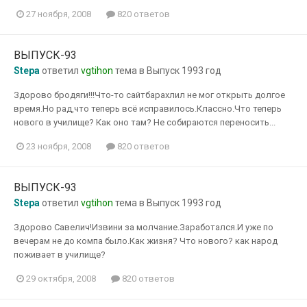
27 ноября, 2008
820 ответов
ВЫПУСК-93
Stepa
ответил
vgtihon
тема в
Выпуск 1993 год
Здорово бродяги!!!Что-то сайтбарахлил не мог открыть долгое
время.Но рад,что теперь всё исправилось.Классно.Что теперь
нового в училище? Как оно там? Не собираются переносить...
23 ноября, 2008
820 ответов
ВЫПУСК-93
Stepa
ответил
vgtihon
тема в
Выпуск 1993 год
Здорово Савелич!Извини за молчание.Заработался.И уже по
вечерам не до компа было.Как жизня? Что нового? как народ
поживает в училище?
29 октября, 2008
820 ответов