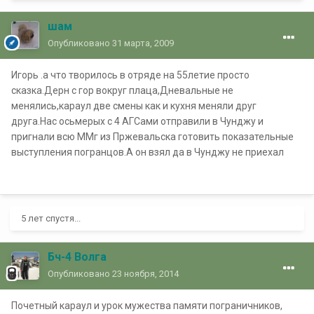
шам
Опубликовано
31 марта, 2009
Игорь .а что творилось в отряде на 55летие просто
сказка.Дерн с гор вокруг плаца,Дневальные не
менялись,караул две смены как и кухня меняли друг
друга.Нас осьмерых с 4 АГСами отправили в Чунджу и
пригнали всю ММг из Пржевальска готовить показательные
выступления погранцов.А он взял да в Чунджу не приехал
5 лет спустя...
Бч-4 Волга
Опубликовано
23 ноября, 2014
Почетный караул и урок мужества памяти пограничников,