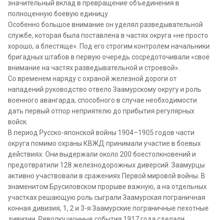
значительный вклад в превращение объединения в
полноценную боевую единицу.
Особенно большое внимание он уделял разведывательной
службе, которая была поставлена в частях округа «не просто
хорошо, а блестяще». Под его строгим контролем начальники
бригадных штабов в первую очередь сосредоточивали «своё
внимание на частях разведывательной и строевой».
Со временем наряду с охраной железной дороги от
нападений руководство отвело Заамурскому округу и роль
военного авангарда, способного в случае необходимости
дать первый отпор неприятелю до прибытия регулярных
войск.
В период Русско-японской войны 1904–1905 годов части
округа помимо охраны КВЖД принимали участие в боевых
действиях. Они выдержали около 200 боестолкновений и
предотвратили 128 железнодорожных диверсий. Заамурцы
активно участвовали в сражениях Первой мировой войны. В
знаменитом Брусиловском прорыве важную, а на отдельных
участках решающую роль сыграли Заамурская пограничная
конная дивизия, 1, 2 и 3-я Заамурские пограничные пехотные
дивизии. Революционные события 1917 года сделали