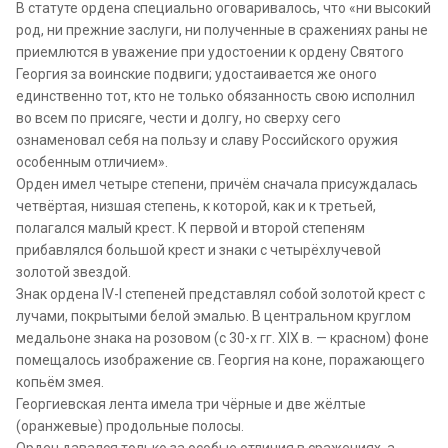
В статуте ордена специально оговаривалось, что «ни высокий
род, ни прежние заслуги, ни полученные в сражениях раны не
приемлются в уважение при удостоении к ордену Святого
Георгия за воинские подвиги; удостаивается же оного
единственно тот, кто не только обязанность свою исполнил
во всем по присяге, чести и долгу, но сверху сего
ознаменовал себя на пользу и славу Российского оружия
особенным отличием».
Орден имел четыре степени, причём сначала присуждалась
четвёртая, низшая степень, к которой, как и к третьей,
полагался малый крест. К первой и второй степеням
прибавлялся большой крест и знаки с четырёхлучевой
золотой звездой.
Знак ордена IV-I степеней представлял собой золотой крест с
лучами, покрытыми белой эмалью. В центральном круглом
медальоне знака на розовом (с 30-х гг. XIX в. — красном) фоне
помещалось изображение св. Георгия на коне, поражающего
копьём змея.
Георгиевская лента имела три чёрные и две жёлтые
(оранжевые) продольные полосы.
Орден давался только за особые отличия в сражениях, а