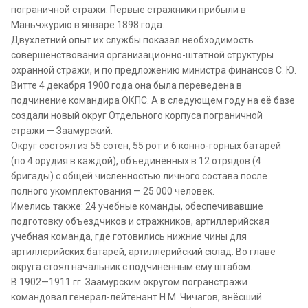
пограничной стражи. Первые стражники прибыли в
Маньчжурию в январе 1898 года.
Двухлетний опыт их службы показал необходимость
совершенствования организационно-штатной структуры
охранной стражи, и по предложению министра финансов С. Ю.
Витте 4 декабря 1900 года она была переведена в
подчинение командира ОКПС. А в следующем году на её базе
создали новый округ Отдельного корпуса пограничной
стражи — Заамурский.
Округ состоял из 55 сотен, 55 рот и 6 конно-горных батарей
(по 4 орудия в каждой), объединённых в 12 отрядов (4
бригады) с общей численностью личного состава после
полного укомплектования — 25 000 человек.
Имелись также: 24 учебные команды, обеспечивавшие
подготовку объездчиков и стражников, артиллерийская
учебная команда, где готовились нижние чины для
артиллерийских батарей, артиллерийский склад. Во главе
округа стоял начальник с подчинённым ему штабом.
В 1902—1911 гг. Заамурским округом погранстражи
командовал генерал-лейтенант Н.М. Чичагов, внёсший