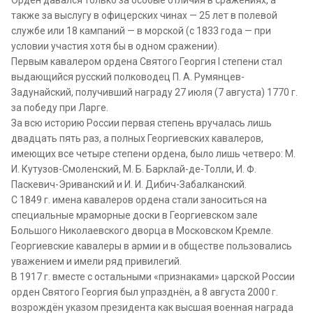
также за выслугу в офицерских чинах — 25 лет в полевой
службе или 18 кампаний — в морской (с 1833 года — при
условии участия хотя бы в одном сражении).
Первым кавалером ордена Святого Георгия I степени стал
выдающийся русский полководец П. А. Румянцев-
Задунайский, получивший награду 27 июля (7 августа) 1770 г.
за победу при Ларге.
За всю историю России первая степень вручалась лишь
двадцать пять раз, а полных Георгиевских кавалеров,
имеющих все четыре степени ордена, было лишь четверо: М.
И. Кутузов-Смоленский, М. Б. Барклай-де-Толли, И. Ф.
Паскевич-Эриванский и И. И. Дибич-Забалканский.
С 1849 г. имена кавалеров ордена стали заноситься на
специальные мраморные доски в Георгиевском зале
Большого Николаевского дворца в Московском Кремле.
Георгиевские кавалеры в армии и в обществе пользовались
уважением и имели ряд привилегий.
В 1917 г. вместе с остальными «признаками» царской России
орден Святого Георгия был упразднён, а 8 августа 2000 г.
возрождён указом президента как высшая военная награда