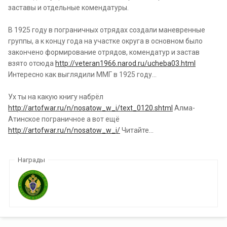
заставы и отдельные комендатуры.
В 1925 году в пограничных отрядах создали маневренные
группы, а к концу года на участке округа в основном было
закончено формирование отрядов, комендатур и застав
взято отсюда
http://veteran1966.narod.ru/ucheba03.html
Интересно как выглядили ММГ в 1925 году...
Ух ты на какую книгу набрёл
http://artofwar.ru/n/nosatow_w_i/text_0120.shtml
Алма-
Атинское пограничное а вот ещё
http://artofwar.ru/n/nosatow_w_i/
Читайте...
Награды