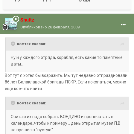
Shultz
Опубликовано
28 февраля, 2009
комтех сказал:
Ну и у каждого отряда, корабля, есть какие то памятные
даты...
Вот тут я хотел бы возразить. Мы тут недавно отпраздновали
86 лет Балаклавской бригады ПСКР. Если покопаться, можно
еще кое-что найти.
комтех сказал:
Считаю их надо собрать ВОЕДИНО и пропечатать в
календаре..чтобы к примеру .. день открытия музея П.В
не прошёл в "пустую"