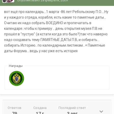
Опубликовано
28 февраля, 2009
вот ещё про календарь...1 марта -86 лет Ребольскому П.О....Ну
и у каждого отряда, корабля, есть какие то памятные даты...
Считаю их надо собрать ВОЕДИНО и пропечатать в
календаре..чтобы к примеру .. день открытия музея П.В не
прошёл в "пустую" (а кстати когда это было?)так что наверно
надо создавать тему ПАМЯТНЫЕ ДАТЫ П.В, и собирать...
собирать Историю.. по календарным листикам...+ Памятные
даты Форума... ведь у нас уже есть история
Награды
Ответов
Создана
Последний ответ
79
17 г
3 авг