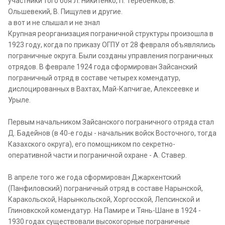
участники того боя Л. Никитенко, П. Теребенков, В.
Ольшевекий, В. Пищулев и другие.
а вот и не слышал и не знал
Крупная реорганизация пограничной структуры произошла в
1923 году, когда по приказу ОГПУ от 28 февраля объявлялись
пограничные округа. Были созданы управления пограничных
отрядов. В феврале 1924 года сформирован Зайсанский
пограничный отряд в составе четырех комендатур,
дислоцированных в Вахтах, Май-Капчигае, Алексеевке и
Урыле.
Первым начальником Зайсанского пограничного отряда стал
Д. Бадейнов (в 40-е годы - начальник войск Восточного, тогда
Казахского округа), его помощником по секретно-
оперативной части и пограничной охране - А. Ставер.
В апреле того же года сформирован Джаркентский
(Панфиловский) пограничный отряд в составе Нарынской,
Каракольской, Нарынкольской, Хоргосской, Лепсинской и
Глиновкской комендатур. На Памире и Тянь-Шане в 1924 -
1930 годах существовали высокогорные пограничные