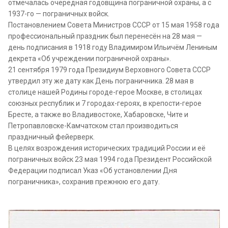
отмечалась очередная годовщина пограничной охраны, а с
1937-го — пограничных войск.
Постановлением Совета Министров СССР от 15 мая 1958 года
профессиональный праздник был перенесён на 28 мая —
день подписания в 1918 году Владимиром Ильичём Лениным
декрета «Об учреждении пограничной охраны».
21 сентября 1979 года Президиум Верховного Совета СССР
утвердил эту же дату как День пограничника. 28 мая в
столице нашей Родины городе-герое Москве, в столицах
союзных республик и 7 городах-героях, в крепости-герое
Бресте, а также во Владивостоке, Хабаровске, Чите и
Петропавловске-Камчатском стал производиться
праздничный фейерверк.
В целях возрождения исторических традиций России и её
пограничных войск 23 мая 1994 года Президент Российской
Федерации подписал Указ «Об установлении Дня
пограничника», сохранив прежнюю его дату.