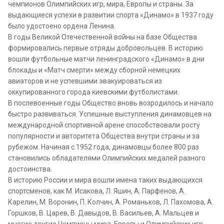
чемпионов Олимпийских игр, мира, Европы и страны. За
выдающиеся успехи в развитии спорта «Динамо» в 1937 году
было удостоено ордена Ленина.
В годы Великой Отечественной войны на базе Общества
формировались первые отряды добровольцев. В историю
вошли футбольные матчи ленинградского «Динамо» в дни
блокады и «Матч смерти» между сборной немецких
авиаторов и не успевшими эвакуироваться из
оккупированного города киевскими футболистами.
В послевоенные годы Общество вновь возродилось и начало
быстро развиваться. Успешные выступления динамовцев на
международной спортивной арене способствовали росту
популярности и авторитета Общества внутри страны и за
рубежом. Начиная с 1952 года, динамовцы более 800 раз
становились обладателями Олимпийских медалей разного
достоинства.
В историю России и мира вошли имена таких выдающихся
спортсменов, как М. Исакова, Л. Яшин, А. Парфенов, А.
Карелин, М. Воронин, П. Колчин, А. Романьков, Л. Пахомова, А.
Горшков, В. Царев, В. Давыдов, В. Васильев, А. Мальцев и