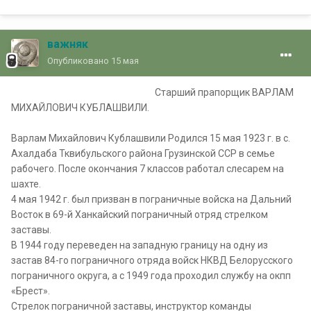
важняк
Опубликовано
15 мая
Старший прапорщик ВАРЛАМ
МИХАЙЛОВИЧ КУБЛАШВИЛИ.
Варлам Михайлович Кублашвили Родился 15 мая 1923 г. в с.
Ахалдаба Тквибульского района Грузинской ССР в семье
рабочего. После окончания 7 классов работал слесарем на
шахте.
4 мая 1942 г. был призван в пограничные войска на Дальний
Восток в 69-й Ханкайский пограничный отряд стрелком
заставы.
В 1944 году переведен на западную границу на одну из
застав 84-го пограничного отряда войск НКВД Белорусского
пограничного округа, а с 1949 года проходил службу на окпп
«Брест».
Стрелок пограничной заставы, инструктор команды