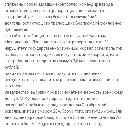
служебных собак, младший контролер, командир взвода,
старший контролер, контролер отделения пограничного
контроля «Буг» — таковы были этапы служебной
деятельности старшего прапорщика Варлаама Михайловича
Кублашвили.
Грозой контрабандистов по праву называли Варлама
Михайловича. Прославленный контролер задержал 31
нарушителя государственной границы, сорвал сотни попыток
вывоза из страны предметов искусства, антиквариата, изъял
контрабандных товаров на сумму в 3,5 млн. (советских)
рублей.
Бандиты не раз пытались подкупить пограничника,
неоднократно угрожали, три раза совершали покушение на
его жизнь.
За мужество, высокий профессионализм, верность воинскому
долгу В.М. Кублашвили первый и единственный в
погранвойсках был награжден орденом Октябрьской
революции под номером 284. Кроме того, его грудь украшали
два ордена Красной Звезды, орден Отечественной войны 2-й
степени и более 18 других государственных наград.