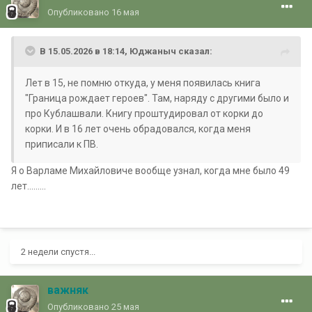
Опубликовано
16 мая
В 15.05.2026 в 18:14,
Юджаныч
сказал:
Лет в 15, не помню откуда, у меня появилась книга
"Граница рождает героев". Там, наряду с другими было и
про Кублашвали. Книгу проштудировал от корки до
корки. И в 16 лет очень обрадовался, когда меня
приписали к ПВ.
Я о Варламе Михайловиче вообще узнал, когда мне было 49
лет.........
2 недели спустя...
важняк
Опубликовано
25 мая