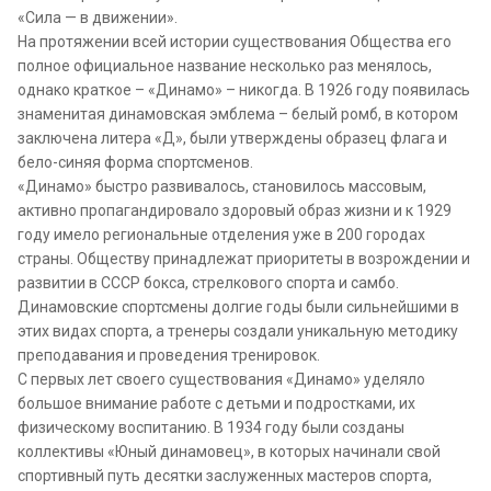
«Сила — в движении».
На протяжении всей истории существования Общества его
полное официальное название несколько раз менялось,
однако краткое – «Динамо» – никогда. В 1926 году появилась
знаменитая динамовская эмблема – белый ромб, в котором
заключена литера «Д», были утверждены образец флага и
бело-синяя форма спортсменов.
«Динамо» быстро развивалось, становилось массовым,
активно пропагандировало здоровый образ жизни и к 1929
году имело региональные отделения уже в 200 городах
страны. Обществу принадлежат приоритеты в возрождении и
развитии в СССР бокса, стрелкового спорта и самбо.
Динамовские спортсмены долгие годы были сильнейшими в
этих видах спорта, а тренеры создали уникальную методику
преподавания и проведения тренировок.
С первых лет своего существования «Динамо» уделяло
большое внимание работе с детьми и подростками, их
физическому воспитанию. В 1934 году были созданы
коллективы «Юный динамовец», в которых начинали свой
спортивный путь десятки заслуженных мастеров спорта,