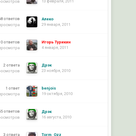
13 февраля, 2011
росмотров
68
ответов
Алеко
29 января, 2011
просмотра
0
ответов
Игорь Турикин
4 января, 2011
просмотра
2
ответа
Дрэк
23 ноября, 2010
росмотров
1
ответ
benjois
19 октября, 2010
просмотра
55
ответов
Дрэк
16 августа, 2010
росмотров
3
ответа
Torm_Ozz