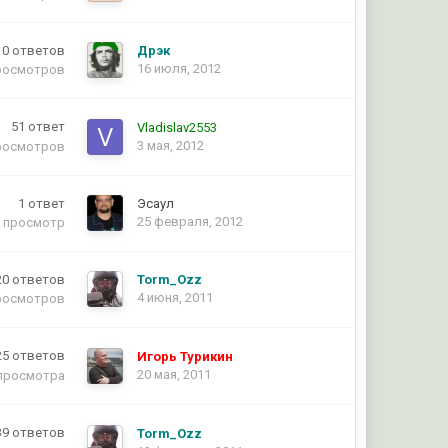
0
ответов
Дрэк
16 июля, 2012
росмотров
51
ответ
Vladislav2553
3 мая, 2012
росмотров
1
ответ
Эсаул
25 февраля, 2012
просмотр
20
ответов
Torm_Ozz
4 июня, 2011
росмотров
25
ответов
Игорь Турикин
20 мая, 2011
просмотра
39
ответов
Torm_Ozz