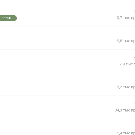
3,7 тыс
п
 летать.
9,8 тыс
п
12,9 тыс
2,2 тыс
п
34,3 тыс
п
5,4 тыс
п