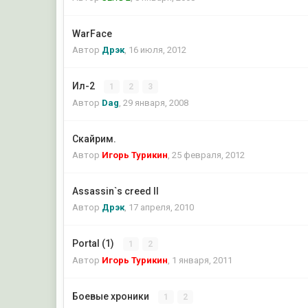
WarFace
Автор
Дрэк
,
16 июля, 2012
Ил-2
1
2
3
Автор
Dag
,
29 января, 2008
Скайрим.
Автор
Игорь Турикин
,
25 февраля, 2012
Assassin`s creed II
Автор
Дрэк
,
17 апреля, 2010
Portal (1)
1
2
Автор
Игорь Турикин
,
1 января, 2011
Боевые хроники
1
2