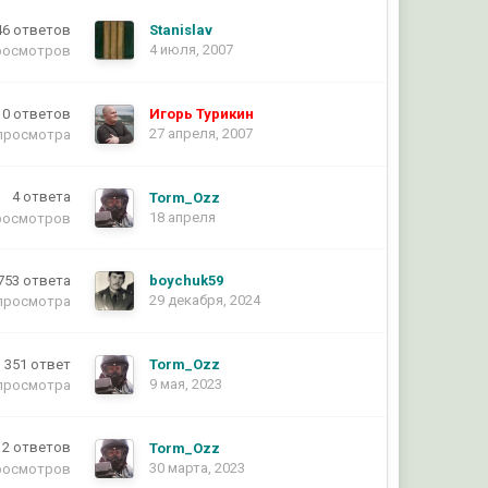
46
ответов
Stanislav
4 июля, 2007
росмотров
0
ответов
Игорь Турикин
27 апреля, 2007
просмотра
4
ответа
Torm_Ozz
18 апреля
росмотров
753
ответа
boychuk59
29 декабря, 2024
просмотра
351
ответ
Torm_Ozz
9 мая, 2023
просмотра
12
ответов
Torm_Ozz
30 марта, 2023
росмотров