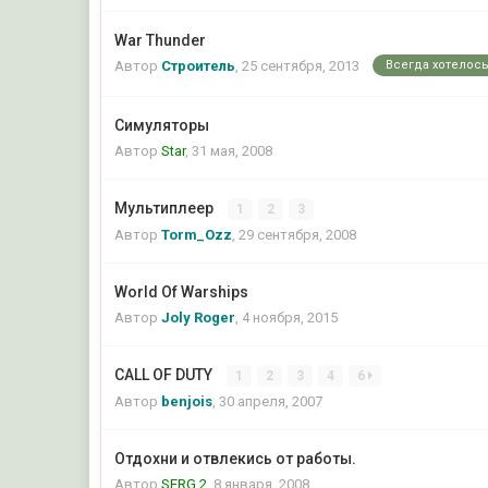
War Thunder
Всегда хотелось
Автор
Строитель
,
25 сентября, 2013
Симуляторы
Автор
Star
,
31 мая, 2008
Мультиплеер
1
2
3
Автор
Torm_Ozz
,
29 сентября, 2008
World Of Warships
Автор
Joly Roger
,
4 ноября, 2015
CALL OF DUTY
1
2
3
4
6
Автор
benjois
,
30 апреля, 2007
Отдохни и отвлекись от работы.
Автор
SERG 2
,
8 января, 2008