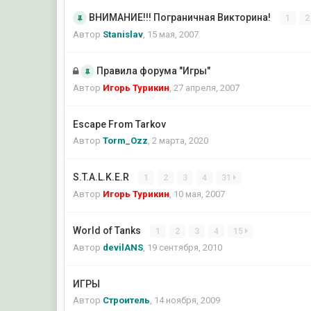
ВНИМАНИЕ!!! Пограничная Викторина!
1
2
Автор
Stanislav
,
15 мая, 2007
Правила форума "Игры"
Автор
Игорь Турикин
,
27 апреля, 2007
Escape From Tarkov
Автор
Torm_Ozz
,
2 марта, 2020
S.T.A.L.K.E.R
1
2
3
4
31
Автор
Игорь Турикин
,
10 мая, 2007
World of Tanks
1
2
3
4
15
Автор
devilANS
,
19 сентября, 2010
ИГРЫ
Автор
Строитель
,
14 ноября, 2009