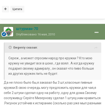
Цитата
штурман-70
Опубликовано
16 мая, 2010
Ewgeniy сказал:
Сереж , а может спросим народ про кружки ? Кто мою
кружку не увидит все в шоке , где взял . А когда кружку
подарил своему адмиралу , он сказал что пиво больше
из других кружек пить не будет.
Да не плохо было бы,я заказал бы 3 шт,классные пивные
кружки.В свою очередь могу предложить кружки для чая,я
себе 2 штуки сделал одну на работу ,одну для дома.Своему
сослуживцу Серёге Мизернову сделал 1 штуку,нам нравиться
.Рисунок устойчив к истиранию (сколько раз уже мыл разными