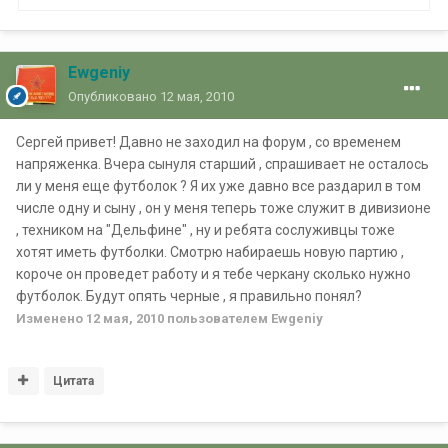
Ewgeniy
Опубликовано
12 мая, 2010
Сергей привет! Давно не заходил на форум , со временем
напряженка. Вчера сынуля старший , спрашивает не осталось
ли у меня еще футболок ? Я их уже давно все раздарил в том
числе одну и сыну , он у меня теперь тоже служит в дивизионе
, техником на "Дельфине" , ну и ребята сослуживцы тоже
хотят иметь футболки. Смотрю набираешь новую партию ,
короче он проведет работу и я тебе черкану сколько нужно
футболок. Будут опять черные , я правильно понял?
Изменено
12 мая, 2010
пользователем Ewgeniy
Цитата