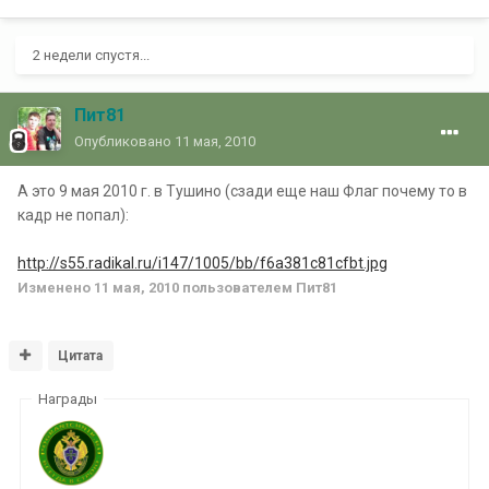
2 недели спустя...
Пит81
Опубликовано
11 мая, 2010
А это 9 мая 2010 г. в Тушино (сзади еще наш Флаг почему то в
кадр не попал):
http://s55.radikal.ru/i147/1005/bb/f6a381c81cfbt.jpg
Изменено
11 мая, 2010
пользователем Пит81
Цитата
Награды