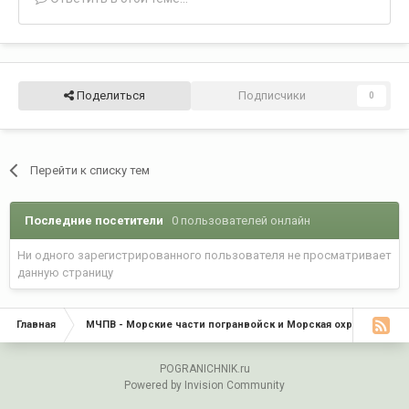
Поделиться
Подписчики
0
Перейти к списку тем
Последние посетители
0 пользователей онлайн
Ни одного зарегистрированного пользователя не просматривает
данную страницу
Главная
МЧПВ - Морские части погранвойск и Морская охрана
К
POGRANICHNIK.ru
Powered by Invision Community