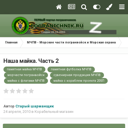
Главная
МЧПВ - Морские части погранвойск и Морская охрана
К
Наша майка. Часть 2
памятная майка МЧПВ
памятная футболка МЧПВ
морчасти погранвойск
сувенирная продукция МЧПВ
майка с флагами МЧПВ
майка с кораблем проекта 205П
Автор
Старый шарманщик
24 апреля, 2010
в
Корабельный магазин