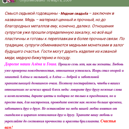
Опубликовано
16 марта, 2009
Смысл седьмой годовщины -
– заключен в
Медная свадьба
названии. Медь – материал ценный и прочный, но до
благородных металлов ему, конечно, далеко. Отношения
супругов уже прошли определенную закалку, но всё ещё
пластичны и готовы к переплавкам в более прочные связи. По
традиции, супруги обмениваются медными монетками в залог
будущего счастья. Гости могут дарить изделия из кованой
меди, медную бижутерию и посуду.
Дорогие наши Алёна и Гоша.
Прошло семь лет, как вы женаты. Любовь
уже проверена повседневностью, отношения устоялись. Игорь стал опорой и
зашитой Алёны и малышей, а Алёна — доброй и заботливой
хранительницей домашнего очага. Поэтому постарайтесь, чтобы в ваших
отношениях не исчезал яркий блеск меди: говорите друг другу нежные слова
и комплименты, дарите цветы и подарки не только к праздникам, но и
просто так, для настроения, проводите вместе как можно больше времени,
заботьтесь друг о друге. Не оставляйте на меди вашей любви вмятин от
скандалов и царапин невнимания друг к другу. Храните вашу любовь и
Счастья
укрепляйте до состояния прочности и красоты бриллианта.
вам!