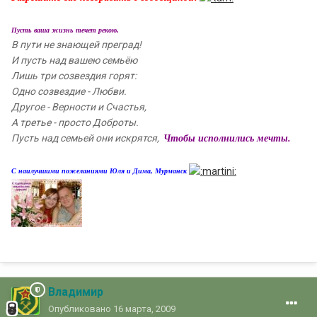
Пусть ваша жизнь течет рекою,
В пути не знающей преград!
И пусть над вашею семьёю
Лишь три созвездия горят:
Одно созвездие - Любви.
Другое - Верности и Счастья,
А третье - просто Доброты.
Пусть над семьей они искрятся,
Чтобы исполнились мечты.
С наилучшими пожеланиями Юля и Дима, Мурманск
Владимир
Опубликовано
16 марта, 2009