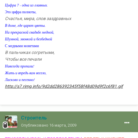
Цифра 7 - одна из главных.
Это цифра полноты,
Счастья, мира, слов заздравных
В доме, где царят цветы.
На прекрасной свадьбе медной,
Шумной, звонкой и безбедной
С медными монетами
В пальчиках согретыми,
Чтобы все печали
Навсегда пропали!
Жить и впредь вам весело,
Ласково и песенно!
http://s7.rimg.info/9d2dd286392345f58f48d09d9f2c6f81.gif
Строитель
Опубликовано
16 марта, 2009