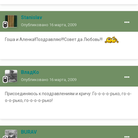
Stanislav
Опубликовано
16 марта, 2009
Гоша и Аленка!Поздравляю!!!Совет да Любовь!!!
ВладКо
Опубликовано
16 марта, 2009
Присоединяюсь к поздравлениям и кричу: Го-о-о-о-рько, го-о-
о-о-рько, го-о-о-о-рько!
BURAV