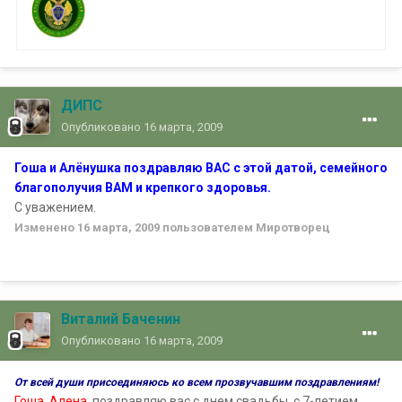
ДИПС
Опубликовано
16 марта, 2009
Гоша и Алёнушка поздравляю ВАС с этой датой, семейного
благополучия ВАМ и крепкого здоровья.
С уважением.
Изменено
16 марта, 2009
пользователем Миротворец
Виталий Баченин
Опубликовано
16 марта, 2009
От всей души присоединяюсь ко всем прозвучавшим поздравлениям!
Гоша, Алена
, поздравляю вас с днем свадьбы, с 7-летием