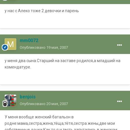
у нас с Алеко тоже 2 девочки и парень
mm0072
Опубликовано
19 мая, 2007
у меня два сына.Старший на заставе родился,а младший на
комендатуре.
benjois
Опубликовано
20 мая, 2007
У меня вообще женский батальон в
родне:мама,сестра,жена,тёща,тётя,сестра жены,две мои
собственные дочки.Как то я и тесть запутались в женском