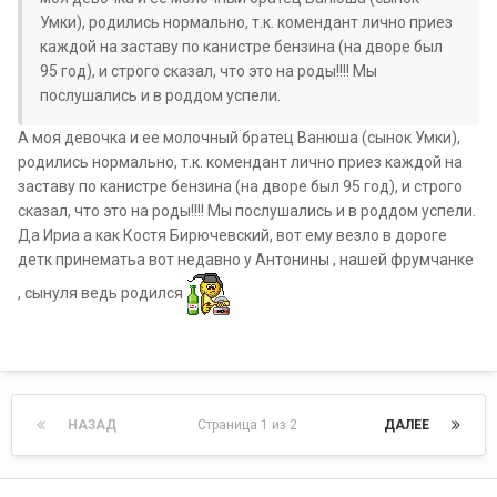
Умки), родились нормально, т.к. комендант лично приез
каждой на заставу по канистре бензина (на дворе был
95 год), и строго сказал, что это на роды!!!! Мы
послушались и в роддом успели.
А моя девочка и ее молочный братец Ванюша (сынок Умки),
родились нормально, т.к. комендант лично приез каждой на
заставу по канистре бензина (на дворе был 95 год), и строго
сказал, что это на роды!!!! Мы послушались и в роддом успели.
Да Ириа а как Костя Бирючевский, вот ему везло в дороге
детк принематьа вот недавно у Антонины , нашей фрумчанке
, сынуля ведь родился
НАЗАД
Страница 1 из 2
ДАЛЕЕ