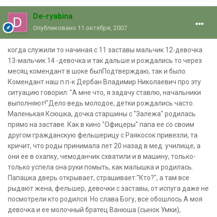
De-ryabina
Опубликовано
11 октября, 2007
когда служили то начиная с 11 заставы мальчик 12-девочка
13-мальчик 14 -девочка и так дальше и рождались то через
месяц комендант в шоке былПодтверждаю, так и было.
Комендант наш п.п-к Дербан Владимир Николаевич про эту
ситуацию говорил: "А мне что, я задачу ставлю, начальники
выполняют!"Дело ведь молодое, детки рождались часто.
Маленькая Ксюшка, дочка старшины с "Залежа" родилась
прямо на заставе. Как в кино "Офицеры" папа ее со своим
другом гражданскую фельшерицу с Раякосок привезли, та
кричит, что роды принимала лет 20 назад в мед. училище, а
они ее в охапку, чемоданчик схватили и в машину, только-
только успела она руки помыть, как малышка и родилась.
Папашка дверь открывает, страшивает:"Кто?", а там все
рыдают жена, фельшер, девочки с заставы, от испуга даже не
посмотрели кто родился. Но слава Богу, все обошлось.А моя
девочка и ее молочный братец Ванюша (сынок Умки),