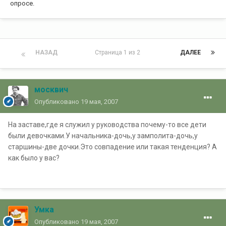
опросе.
НАЗАД
Страница 1 из 2
ДАЛЕЕ
москвич
Опубликовано
19 мая, 2007
На заставе,где я служил у руководства почему-то все дети
были девочками.У начальника-дочь,у замполита-дочь,у
старшины-две дочки.Это совпадение или такая тенденция? А
как было у вас?
Умка
Опубликовано
19 мая, 2007