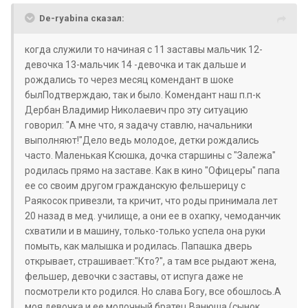
De-ryabina сказал:
когда служили то начиная с 11 заставы мальчик 12-
девочка 13-мальчик 14 -девочка и так дальше и
рождались то через месяц комендант в шоке
былПодтверждаю, так и было. Комендант наш п.п-к
Дербан Владимир Николаевич про эту ситуацию
говорил: "А мне что, я задачу ставлю, начальники
выполняют!"Дело ведь молодое, детки рождались
часто. Маленькая Ксюшка, дочка старшины с "Залежа"
родилась прямо на заставе. Как в кино "Офицеры" папа
ее со своим другом гражданскую фельшерицу с
Раякосок привезли, та кричит, что роды принимала лет
20 назад в мед. училище, а они ее в охапку, чемоданчик
схватили и в машину, только-только успела она руки
помыть, как малышка и родилась. Папашка дверь
открывает, страшивает:"Кто?", а там все рыдают жена,
фельшер, девочки с заставы, от испуга даже не
посмотрели кто родился. Но слава Богу, все обошлось.А
моя девочка и ее молочный братец Ванюша (сынок