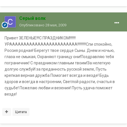
Серый волк
Опубликовано
28 мая, 2009
Привет ЗЕЛЕНЫЕ!!!С ПРАЗДНИКОМ!!!!!!!
УРАААААААААААААААААААААААА!!!!!!!!!!Спи спокойно,
Россия родная! Берегут твое сердце Сыны. Днем и ночью,
глаза не смыкая, Охраняют границу они!Поздравляю тебя
пограничник! С праздником главным твоим!За нелегкую
долгую службуИ за преданность русской земле, Пусть
крепкая верная дружба Помогает всегда и везде! Будь
здоров и всегда в настроении, Светлой радости, счастья в
судьбе! Пожелаю любви и везения! Пусть удача поможет
везде!
Цитата