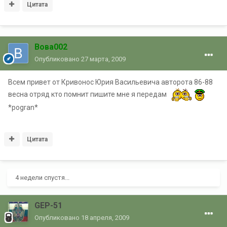
Цитата
Вова002
Опубликовано
27 марта, 2009
Всем привет от Кривонос Юрия Васильевича авторота 86-88
весна отряд кто помнит пишите мне я передам
*pogran*
Цитата
4 недели спустя...
GEP-51
Опубликовано
18 апреля, 2009