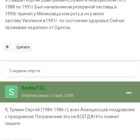
Я ,Павша Георгий Дмитриевич,служил в Ахалцихском ПО с
1988 по 1991г.Был начальником резервной заставы,а
1990г.принял у Мелиховца ком.роту,а он у меня
заставу.Уволился в1991г. по состоянию здоровья.Сейчас
проживаю недалеко от Одессы.
Цитата
2 недели спустя...
SedoyTSL
Опубликовано
27 мая, 2009
Я, Трякин Сергей (1984-1986 г), всех Ахалцихсцев поздравляю
с праздником. Пограничник это на ВСЕГДА! Кто помнит
пишите.