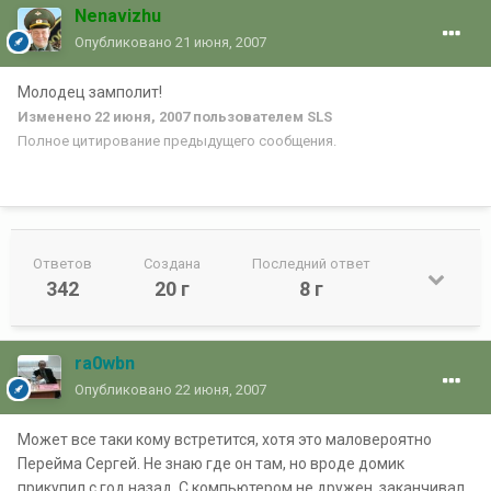
Nenavizhu
Опубликовано
21 июня, 2007
Молодец замполит!
Изменено
22 июня, 2007
пользователем SLS
Полное цитирование предыдущего сообщения.
Ответов
Создана
Последний ответ
342
20 г
8 г
ra0wbn
Опубликовано
22 июня, 2007
Может все таки кому встретится, хотя это маловероятно
Перейма Сергей. Не знаю где он там, но вроде домик
прикупил с год назад. С компьютером не дружен, заканчивал