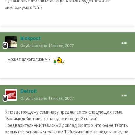
Ну замполит жжош! Молодца! А какая будет тема на
симпозиуме в N.Y.?
blokpost
Опубликовано
18 июля, 2007
...может алкоголизьм.?..
Detroit
Опубликовано
18 июля, 2007
К предстоящему семинару предлагается следующая тема:
"Взаимодействие л/c на суше и водной глади" .
Предварительный тезисный доклад (кратко, что бы не терять
время) по основным пунктам 1. Выживание на воде и на суше