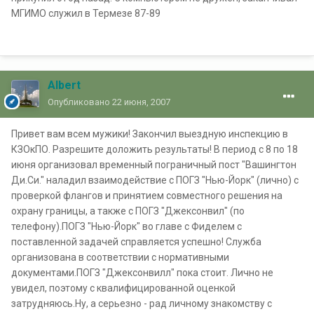
МГИМО служил в Термезе 87-89
Albert
Опубликовано
22 июня, 2007
Привет вам всем мужики! Закончил выездную инспекцию в
КЗОкПО. Разрешите доложить результаты! В период с 8 по 18
июня организовал временный пограничный пост "Вашингтон
Ди.Си." наладил взаимодействие с ПОГЗ "Нью-Йорк" (лично) с
проверкой флангов и принятием совместного решения на
охрану границы, а также с ПОГЗ "Джексонвил" (по
телефону).ПОГЗ "Нью-Йорк" во главе с Фиделем с
поставленной задачей справляется успешно! Служба
организована в соответствии с нормативными
документами.ПОГЗ "Джексонвилл" пока стоит. Лично не
увидел, поэтому с квалифицированной оценкой
затрудняюсь.Ну, а серьезно - рад личному знакомству с