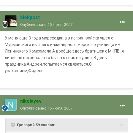
blokpost
Опубликовано
15 июля, 2007
У меня еще 3 года мореходки,а в погран войска ушел с
Мурманского высшего инженерного морского училища им.
Ленинского Комсомола.А вообще,здесь братишек с МЧПВ ,я
лично,не встречал,а то бы он от нас не ушел. В день
праздника,Андрей,попытаемся связаться.С
уважением,Фидель.
nikolayev
Опубликовано
16 июля, 2007
Григорий 59 сказал: