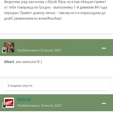
Фиделем, рад заочному с Юрой. Юра, ну и как обещал привет
от тебя товарищу из Гродно - выпускнику 1-й дивизии 84 года
передал. Привет довезу лично - там мы его и оприходуем до
дна!С уважением ко всем!Альберт
мл. с-т Андрей Николаев
Опубликовано
22 июня, 2007
Albert
, эко занесло! 8-)
3 недели спустя...
Detroit
Опубликовано
10 июля, 2007