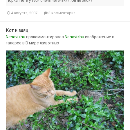
Юрка, Петя у тебя очень чётенький! Он не злой?
4 августа, 2007
3 комментария
Кот и заяц
Nenavizhu
прокомментировал
Nenavizhu
изображение в
галерее в
В мире животных