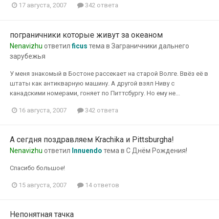
17 августа, 2007
342 ответа
пограничники которые живут за океаном
Nenavizhu
ответил
ficus
тема в
Заграничники дальнего
зарубежья
У меня знакомый в Бостоне рассекает на старой Волге. Ввёз её в
штаты как антикварную машину. А другой взял Ниву с
канадскими номерами, гоняет по Питтсбургу. Но ему не...
16 августа, 2007
342 ответа
А сегдня поздравляем Krachikа и Pittsburghа!
Nenavizhu
ответил
Innuendo
тема в
С Днём Рождения!
Спасибо большое!
15 августа, 2007
14 ответов
Непонятная тачка