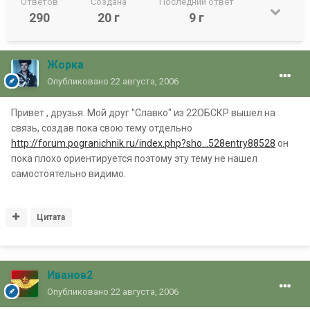
Ответов
Создана
Последний ответ
290
20 г
9 г
Жорка
Опубликовано
22 августа, 2006
Привет , друзья. Мой друг "Славко" из 22ОБСКР вышел на
связь, создав пока свою тему отдельно
http://forum.pogranichnik.ru/index.php?sho...528entry88528
он
пока плохо ориентируется поэтому эту тему не нашел
самостоятельно видимо.
Цитата
Иванов2
Опубликовано
22 августа, 2006