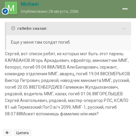
Michael
Опубликовано
28 августа, 2006
ra0wbn сказал:
Еще у меня там солдат погиб.
Сергей, вот список ребят, из которых мог быть этот парень:
КАРАВАНОВ Игорь Аркадьевич, ефрейтор, минометчик ММГ,
белорус, погиб 09.04.88АЛИЕВ Али Биларович, сержант,
командир отделения ММГ, аварец, погиб 19.04.88СЕМЕРЬКОВ
Виктор Петрович, рядовой, наводчик миномета ММГ, русский,
погиб 20.05.88ЕГЕНБЕРДИЕВ Галимжан Жулдызханович,
рядовой, водитель ММГ, казах, погиб 01.06.88ГОРЕЛЫШЕВ
Сергей Анатольевич, рядовой, мастер-оператор РЛС, КСАПО
81-ый Термезский ПогО в/ч 2099, ММГ-1, русский, погиб
08.07.88Может вспомнишь фамилию или имя?
Цитата