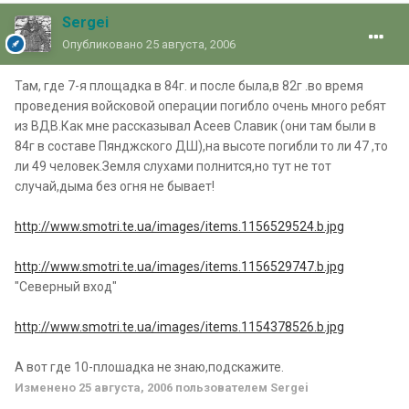
Sergei
Опубликовано
25 августа, 2006
Там, где 7-я площадка в 84г. и после была,в 82г .во время
проведения войсковой операции погибло очень много ребят
из ВДВ.Как мне рассказывал Асеев Славик (они там были в
84г в составе Пянджского ДШ),на высоте погибли то ли 47 ,то
ли 49 человек.Земля слухами полнится,но тут не тот
случай,дыма без огня не бывает!
http://www.smotri.te.ua/images/items.1156529524.b.jpg
http://www.smotri.te.ua/images/items.1156529747.b.jpg
"Северный вход"
http://www.smotri.te.ua/images/items.1154378526.b.jpg
А вот где 10-плошадка не знаю,подскажите.
Изменено
25 августа, 2006
пользователем Sergei