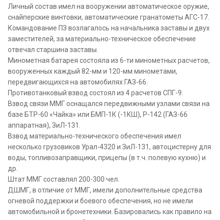
Личный состав имел на вооружении автоматическое оружие,
снайперские винтовки, автоматические гранатометы АГС-17.
Командование ПЗ возлагалось на начальника заставы и двух
заместителей, за материально-техническое обеспечение
отвечал старшина заставы.
Минометная батарея состояла из 6-ти минометных расчетов,
вооруженных каждый 82-мм и 120-мм минометами,
передвигающихся на автомобилях ГАЗ-66.
Противотанковый взвод состоял из 4 расчетов СПГ-9.
Взвод связи ММГ оснащался передвижными узлами связи на
базе БТР-60 «Чайка» или БМП-1К (-1КШ), Р-142 (ГАЗ-66
аппаратная), ЗиЛ-131.
Взвод материально-технического обеспечения имел
несколько грузовиков Урал-4320 и ЗиЛ-131, автоцистерну для
воды, топливозаправщики, прицепы (в т.ч. полевую кухню) и
др.
Штат ММГ составлял 200-300 чел.
ДШМГ, в отличие от ММГ, имели дополнительные средства
огневой поддержки и боевого обеспечения, но не имели
автомобильной и бронетехники. Базировались как правило на