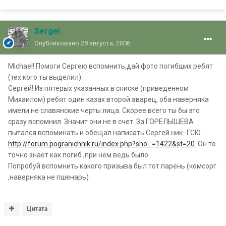
Sergei
Опубликовано
28 августа, 2006
Michael! Помоги Сергею вспомнить,дай фото погибших ребят
(тех кого ты выделил).
Сергей! Из пятерых указанных в списке (приведенном
Михаилом) ребят один казах второй аварец, оба наверняка
имели не славянские черты лица. Скорее всего ты бы это
сразу вспомнил. Значит они не в счет. За ГОРЕЛЫШЕВА
пытался вспоминать и обещал написать Сергей ник- ГСЮ
http://forum.pogranichnik.ru/index.php?sho...=1422&st=20
. Он то
точно знает как погиб ,при нем ведь было.
Попробуй вспомнить какого призыва был тот парень (комсорг
,наверняка не пшенарь) .
Цитата