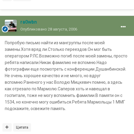
ra0wbn
Опубликовано
28 августа, 2006
Попробую письмо найти из мангруппы после моей
замены.Хотя вряд ли.Столько переездов.Он мог быть
оператором РЛС.Возможно погиб после моей замены, просто
ребята написали.Никак фамилию не вспомню.Надо
фотографии еще посмотреть с конференции Душанбинской.
Не очень хорошее качество и не много, но вдруг
вспомню.Раненого у нас Володю Мицкевич помню, а здесь
как отрезало по Мармолю.Саперов хоть и навещал в
госпитале, тоже не могу вспомнить фамилии.В памяти он с
1534, но конечно могу ошибиться.Ребята Мармольцы 1 ММГ
подскажите, освежите память.
Цитата