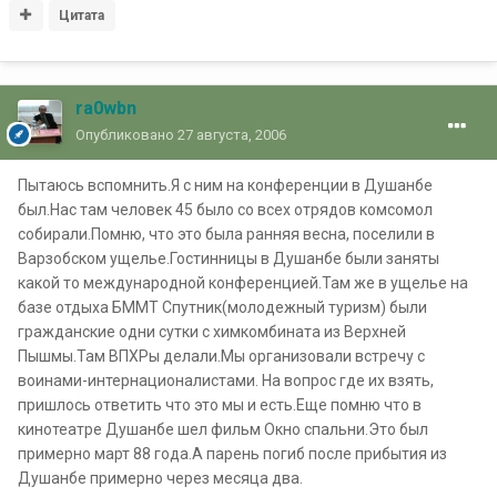
Цитата
ra0wbn
Опубликовано
27 августа, 2006
Пытаюсь вспомнить.Я с ним на конференции в Душанбе
был.Нас там человек 45 было со всех отрядов комсомол
собирали.Помню, что это была ранняя весна, поселили в
Варзобском ущелье.Гостинницы в Душанбе были заняты
какой то международной конференцией.Там же в ущелье на
базе отдыха БММТ Спутник(молодежный туризм) были
гражданские одни сутки с химкомбината из Верхней
Пышмы.Там ВПХРы делали.Мы организовали встречу с
воинами-интернационалистами. На вопрос где их взять,
пришлось ответить что это мы и есть.Еще помню что в
кинотеатре Душанбе шел фильм Окно спальни.Это был
примерно март 88 года.А парень погиб после прибытия из
Душанбе примерно через месяца два.