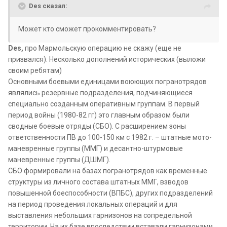
Des сказал:
Может кто сможет прокомментировать?
Des,
про Мармольскую операцию не скажу (еще не
призвался). Несколько дополнений исторических (выложи
своим ребятам)
Основными боевыми единицами воюющих погранотрядов
являлись резервные подразделения, подчиняющиеся
специально созданным оперативным группам. В первый
период войны (1980-82 гг) это главным образом были
сводные боевые отряды (СБО). С расширением зоны
ответственности ПВ до 100-150 км с 1982 г. – штатные мото-
маневренные группы (ММГ) и десантно-штурмовые
маневренные группы (ДШМГ).
СБО формировали на базах погранотрядов как временные
структуры из личного состава штатных ММГ, взводов
повышенной боеспособности (ВПБС), других подразделений
на период проведения локальных операций и для
выставления небольших гарнизонов на сопредельной
территории. На их базе впоследствии вставали гарнизонами