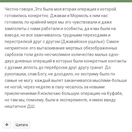
Честно говоря ,Это была моя вторая операция к которой
готовились конкретно. Джаваи и Мормоль к ним нас
готовили, по крайней мере мы это чувствовали и даже
замполиты с нами работали и особисты, да и мы были на
взводе, но все заанчивалось трудными переходами и
перестрелкой друг с другом (Джавайское ущелье). Самое
неприятное-это вытаскивание мертвых обезображенных
сарбозов.толи дело несчислимое количество малых одно-
двух дневных операций в которых были конкретные контакты
с духами ,вплоть до переброски друг другу гранат. До
рукопашки, слав Богу, не доходило, но экстриму было по
самые не могу. каждый вылет заканчивался мыслями-больше
не ногой, через неделю в паху чесалось за новыми
приключениями.Я исключаю большую операцию на Куфабе,
но там мы, помоему, были в эксперементе, я имею ввиду
нештатное ДШ.
Цитата