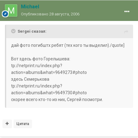
Michael
Опубликовано
28 августа, 2006
Sergei сказал:
дай фото погибштх ребят (тех кого ты выделил)./quote]
Вот здесь фото Горелышева:
tp://netprint.ru/index.php?
action=albums&what=9649273#photo
здесь Семерькова
tp://netprint.ru/index.php?
action=albums&what=9649730#photo
скорее всего кто-то из них, Сергей посмотри.
Цитата