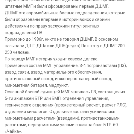
штатные ММГ и были сформированы первые ДШМГ.
ДШМГ это аэромобильные боевые подразделения, которые
были образованы впервые в истории войск и своими
действиями по праву заслужили титул элитных
подразделений ПВ.
Примерно до 1986г. никто не говорил ДШМГ. В основном
называли ДШГ, ДШа или ДШБ(редко) По штату в ДШМГ 200-
250 человек.
По поводу ММГ история уходит совсем далеко.
Примерный состав ММГ: управление, 3-4 погранзаставы (ПЗ),
взвод связи, взвод материального обеспечения,
противотанковый взвод, инженерно-саперный взвод,
минометная батарея, медпункт.
Основной боевой единицей ММГ являлась ПЗ, состоящая из
5-ти экипажей БТР или БМП, отделения управления,
технического отделения (прожекторный расчет, расчет РЛС),
отделения кинологов. Отдельные заставы усиливались
минометными расчетами (взводами), противотанковыми
расчетами, передвижными узлами связи на базе БТР-60
«Чайка».