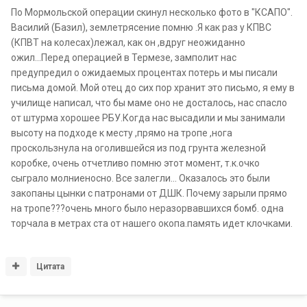
По Мормольской операции скинул несколько фото в "КСАПО".
Василий (Базил), землетрясение помню .Я как раз у КПВС
(КПВТ на колесах)лежал, как он ,вдруг неожиданно
ожил...Перед операцией в Термезе, замполит нас
предупредил о ожидаемых процентах потерь и мы писали
письма домой. Мой отец до сих пор хранит это письмо, я ему в
училище написал, что бы маме оно не досталось, нас спасло
от штурма хорошее РБУ.Когда нас высадили и мы занимали
высоту на подходе к месту ,прямо на тропе ,нога
проскользнула на оголившейся из под грунта железной
коробке, очень отчетливо помню этот момент, т.к.очко
сыграло молниеносно. Все залегли... Оказалось это были
закопаны цынки с патронами от ДШК. Почему зарыли прямо
на тропе???очень много было неразорвавшихся бомб. одна
торчала в метрах ста от нашего окопа.память идет клочками.
Цитата