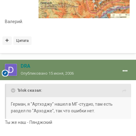
Валерий.
Цитата
DRA
Опубликовано
15 июня, 2006
'blok сказал:
Герман, я "Артходжу" нашел в МГ-студио, там есть
раздел по "Арходже", так что ошибки нет.
Ты же наш - Пянджский