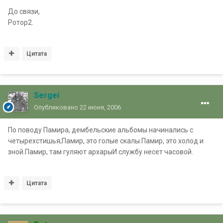
До связи,
Ротор2.
Цитата
Sergei
Опубликовано
22 июня, 2006
По поводу Памира, дембельские альбомы начинались с
четырехстишья;Памир, это голые скалы.Памир, это холод и
зной.Памир, там гуляют архарыИ службу несет часовой.
Цитата