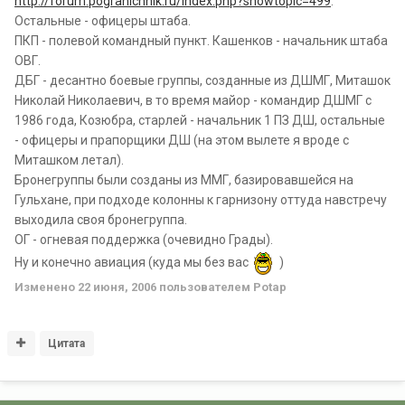
http://forum.pogranichnik.ru/index.php?showtopic=499
.
Остальные - офицеры штаба.
ПКП - полевой командный пункт. Кашенков - начальник штаба
ОВГ.
ДБГ - десантно боевые группы, созданные из ДШМГ, Миташок
Николай Николаевич, в то время майор - командир ДШМГ с
1986 года, Козюбра, старлей - начальник 1 ПЗ ДШ, остальные
- офицеры и прапорщики ДШ (на этом вылете я вроде с
Миташком летал).
Бронегруппы были созданы из ММГ, базировавшейся на
Гульхане, при подходе колонны к гарнизону оттуда навстречу
выходила своя бронегруппа.
ОГ - огневая поддержка (очевидно Грады).
Ну и конечно авиация (куда мы без вас
)
Изменено
22 июня, 2006
пользователем Potap
Цитата