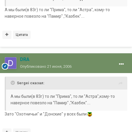
А мы были(в 83г) то ли "Прима", то ли "Астра", кому-то
наверное повезло на "Памир" ,"Казбек"....
Цитата
DRA
Опубликовано
21 июня, 2006
Sergei сказал:
А мы были(в 83г) то ли "Прима", то ли "Астра",кому-то
наверное повезло на "Памир" ,"Казбек"....
Зато "Охотничьи" и "Донские" у всех были