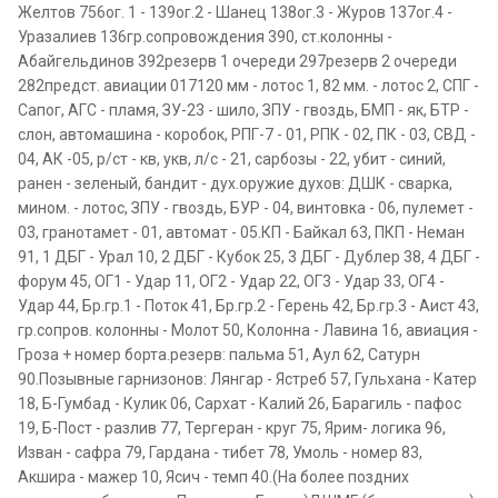
Желтов 756ог. 1 - 139ог.2 - Шанец 138ог.3 - Журов 137ог.4 -
Уразалиев 136гр.сопровождения 390, ст.колонны -
Абайгельдинов 392резерв 1 очереди 297резерв 2 очереди
282предст. авиации 017120 мм - лотос 1, 82 мм. - лотос 2, СПГ -
Сапог, АГС - пламя, ЗУ-23 - шило, ЗПУ - гвоздь, БМП - як, БТР -
слон, автомашина - коробок, РПГ-7 - 01, РПК - 02, ПК - 03, СВД -
04, АК -05, р/ст - кв, укв, л/с - 21, сарбозы - 22, убит - синий,
ранен - зеленый, бандит - дух.оружие духов: ДШК - сварка,
мином. - лотос, ЗПУ - гвоздь, БУР - 04, винтовка - 06, пулемет -
03, гранотамет - 01, автомат - 05.КП - Байкал 63, ПКП - Неман
91, 1 ДБГ - Урал 10, 2 ДБГ - Кубок 25, 3 ДБГ - Дублер 38, 4 ДБГ -
форум 45, ОГ1 - Удар 11, ОГ2 - Удар 22, ОГ3 - Удар 33, ОГ4 -
Удар 44, Бр.гр.1 - Поток 41, Бр.гр.2 - Герень 42, Бр.гр.3 - Аист 43,
гр.сопров. колонны - Молот 50, Колонна - Лавина 16, авиация -
Гроза + номер борта.резерв: пальма 51, Аул 62, Сатурн
90.Позывные гарнизонов: Лянгар - Ястреб 57, Гульхана - Катер
18, Б-Гумбад - Кулик 06, Сархат - Калий 26, Барагиль - пафос
19, Б-Пост - разлив 77, Тергеран - круг 75, Ярим- логика 96,
Изван - сафра 79, Гардана - тибет 78, Умоль - номер 83,
Акшира - мажер 10, Ясич - темп 40.(На более поздних