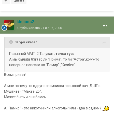
Цитата
Иванов2
Опубликовано
21 июня, 2006
Sergei сказал:
Позывной ММГ -2 Талукан ,
точка тура
А мы были(в 83г) то ли "Прима", то ли "Астра",кому-то
наверное повезло на "Памир" ,"Казбек"....
Всем привет!
А мне почему-то вдруг вспомнился позывной нач. ДШГ в
Муштиве - "Макет-25".
Может быть и ошибаюсь.
А "Памир" - это никотин или алкоголь? Или - два в одном?