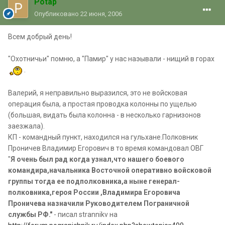
Potap
Опубликовано
22 июня, 2006
Всем добрый день!
"Охотничьи" помню, а "Памир" у нас наэывали - нищий в горах
.
Валерий, я неправильно выразился, это не войсковая
операция была, а простая проводка колонны по ущелью
(большая, видать была колонна - в несколько гарнизонов
заезжала).
КП - командный пункт, находился на гульхане.Полковник
Проничев Владимир Егорович в то время командовал ОВГ
"
Я очень был рад когда узнал,что нашего боевого
командира,начальника Восточной оперативно войсковой
группы тогда ее подполковника,а ныне генерал-
полковника,героя России ,Владимира Егоровича
Проничева назначили Руководителем Пограничной
службы РФ."
- писал strannikv на