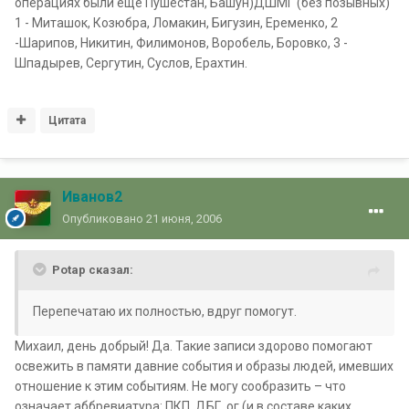
операциях были еще Пушестан, Башун)ДШМГ (без позывных)
1 - Миташок, Козюбра, Ломакин, Бигузин, Еременко, 2
-Шарипов, Никитин, Филимонов, Воробель, Боровко, 3 -
Шпадырев, Сергутин, Суслов, Ерахтин.
Цитата
Иванов2
Опубликовано
21 июня, 2006
Potap сказал:
Перепечатаю их полностью, вдруг помогут.
Михаил, день добрый! Да. Такие записи здорово помогают
освежить в памяти давние события и образы людей, имевших
отношение к этим событиям. Не могу сообразить – что
означает аббревиатура: ПКП, ДБГ, ог (и в составе каких