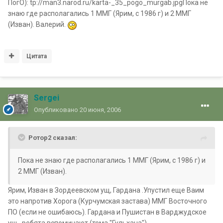
ПогО): tp://man3.narod.ru/karta-_35_pogo_murgab.jpgПока не
знаю где располагались 1 ММГ (Ярим, с 1986 г) и 2 ММГ
(Изван). Валерий.
Цитата
Sergei
Опубликовано
20 июня, 2006
Ротор2 сказал:
Пока не знаю где располагались 1 ММГ (Ярим, с 1986 г) и
2 ММГ (Изван).
Ярим, Изван в Зордеевском ущ, Гардана .Упустил еще Ваим
это напротив Хорога (Курчумская застава) ММГ Восточного
ПО (если не ошибаюсь). Гардана и Пушистан в Варджудское
ущ., ребята вспоминают (тема "Гульхана").