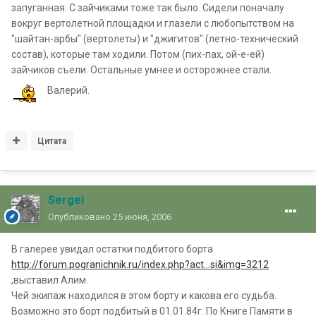
запуганная. С зайчиками тоже так было. Сидели поначалу
вокруг вертолетной площадки и глазели с любопытством на
"шайтан-арбы" (вертолеты) и "джигитов" (летно-технический
состав), которые там ходили. Потом (пих-пах, ой-е-ей)
зайчиков съели. Остальные умнее и осторожнее стали.
Валерий.
Цитата
Sergei
Опубликовано
25 июня, 2006
В галерее увидал остатки подбитого борта
http://forum.pogranichnik.ru/index.php?act...si&img=3212
,выставил Алим.
Чей экипаж находился в этом борту и какова его судьба.
Возможно это борт подбитый в 01.01.84г. По Книге Памяти в