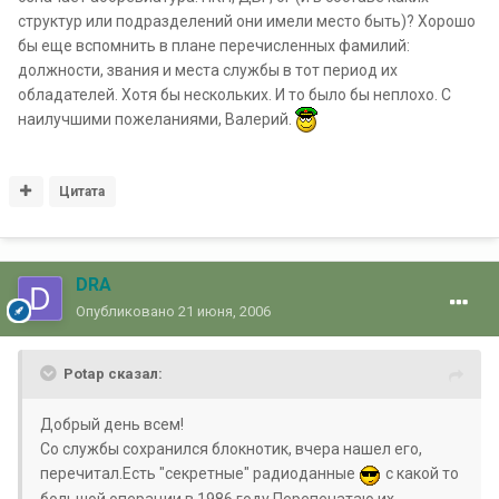
структур или подразделений они имели место быть)? Хорошо
бы еще вспомнить в плане перечисленных фамилий:
должности, звания и места службы в тот период их
обладателей. Хотя бы нескольких. И то было бы неплохо. С
наилучшими пожеланиями, Валерий.
Цитата
DRA
Опубликовано
21 июня, 2006
Potap сказал:
Добрый день всем!
Со службы сохранился блокнотик, вчера нашел его,
перечитал.Есть "секретные" радиоданные
с какой то
большой операции в 1986 году.Перепечатаю их