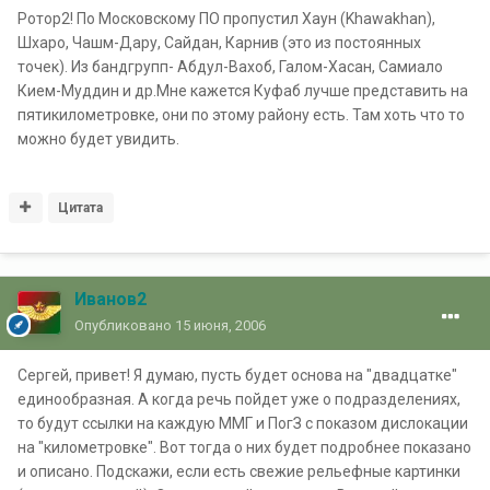
Ротор2! По Московскому ПО пропустил Хаун (Khawakhan),
Шхаро, Чашм-Дару, Сайдан, Карнив (это из постоянных
точек). Из бандгрупп- Абдул-Вахоб, Галом-Хасан, Самиало
Кием-Муддин и др.Мне кажется Куфаб лучше представить на
пятикилометровке, они по этому району есть. Там хоть что то
можно будет увидить.
Цитата
Иванов2
Опубликовано
15 июня, 2006
Сергей, привет! Я думаю, пусть будет основа на "двадцатке"
единообразная. А когда речь пойдет уже о подразделениях,
то будут ссылки на каждую ММГ и ПогЗ с показом дислокации
на "километровке". Вот тогда о них будет подробнее показано
и описано. Подскажи, если есть свежие рельефные картинки