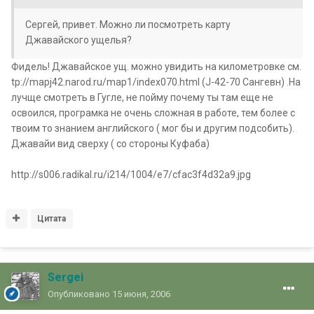
Сергей, привет. Можно ли посмотреть карту
Джавайского ущелья?
Фидель! Джавайское ущ. можно увидить на километровке см.
tp://mapj42.narod.ru/map1/index070.html (J-42-70 Сангевн) .На
лучще смотреть в Гугле, не пойму почему ты там еще не
освоился, програмка не очень сложная в работе, тем более с
твоим то знанием английского ( мог бы и другим подсобить).
Джавайи вид сверху ( со стороны Куфаба)
http://s006.radikal.ru/i214/1004/e7/cfac3f4d32a9.jpg
Цитата
Sergei
Опубликовано
15 июня, 2006