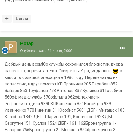
Цитата
Potap
Опубликовано
21 июня, 2006
Добрый день всем!Со службы сохранился блокнотик, вчера
нашел его, перечитал. Есть "секретные" радиоданные
с
какой то большой операции в 1986 году. Перепечатаю их
полностью, вдруг помогут.КП Проничев 205 Барабаш 852
Зайцев 853 Труфанов 778 Антонов 837 Куликов 311особист
560оф.мед.службы 570оф.тыла 962оф.тех.части
7оф.полит.отдела 939ПКПКашенков 851Нагайцев 939
Иванченко 778 Никитин 311Особист 5601 ДБГ - Миташок 183,
Козюбра 1842 ДБГ - Шарипов 191, Костенков 1923 ДБГ -
Сергутин 151, Суслов 1524 ДБГ - 161, 162Бронегруппа 1 -
Назаров 756Бронегруппа 2 - Монаков 854бронегруппа 3 -