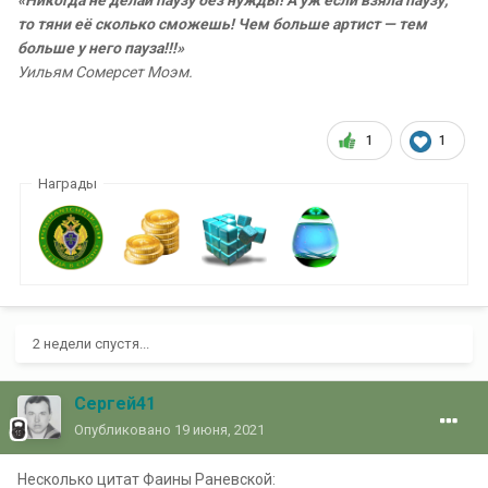
«Никогда не делай паузу без нужды! А уж если взяла паузу,
то тяни её сколько сможешь! Чем больше артист — тем
больше у него пауза!!!»
Уильям Сомерсет Моэм.
1
1
Награды
2 недели спустя...
Сергей41
Опубликовано
19 июня, 2021
Несколько цитат Фаины Раневской: