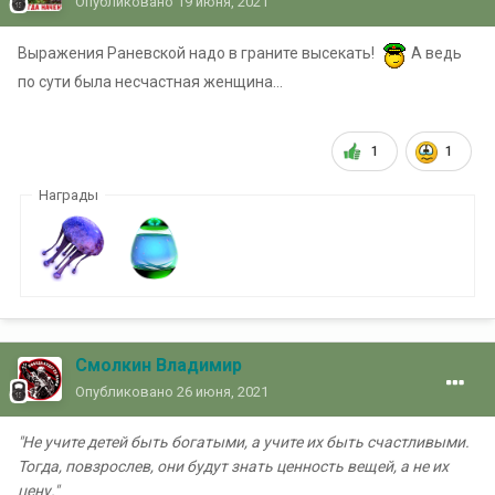
Опубликовано
19 июня, 2021
Выражения Раневской надо в граните высекать!
А ведь
по сути была несчастная женщина...
1
1
Награды
Смолкин Владимир
Опубликовано
26 июня, 2021
"Не учите детей быть богатыми, а учите их быть счастливыми.
Тогда, повзрослев, они будут знать ценность вещей, а не их
цену."