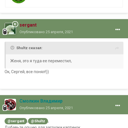
sergant
Опубликовано
25 апреля, 2021
Shultz сказал:
Женя, это я туда ее переместил,
Ок, Сергей, все понял!))
Смолкин Владимир
Опубликовано
25 апреля, 2021
,
,
@sergant
@Shultz
Добавьте опцию для загрузки картинок