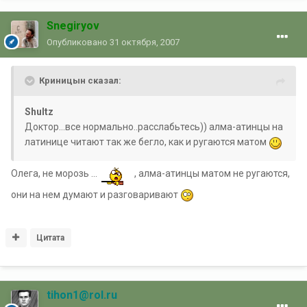
Snegiryov
Опубликовано
31 октября, 2007
Криницын сказал:
Shultz
Доктор...все нормально..расслабьтесь)) алма-атинцы на
латинице читают так же бегло, как и ругаются матом
Олега, не морозь ...
, алма-атинцы матом не ругаются,
они на нем думают и разговаривают
Цитата
tihon1@rol.ru