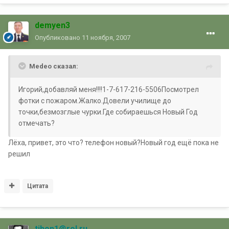
demyen3
Опубликовано
11 ноября, 2007
Medeo сказал:
Игорий,добавляй меня!!!!1-7-617-216-5506Посмотрел
фотки с пожаром.Жалко.Довели училище до
точки,безмозглые чурки.Где собираешься Новый Год
отмечать?
Лёха, привет, это что? телефон новый?Новый год ещё пока не
решил
Цитата
tihon1@rol.ru