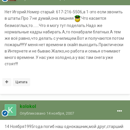
Нет Игорий.Номер старый: 617-216-5506,а 1-это если звонить
в штаты.Про 7 не думай,она лишняя
Что касается
безмозглых,то.......Что я могу тут поделать.Надо же
нормальные кадры набирать.А,то понабрали блатных.А тем
же всё равно,что делать с училищем.Вот и получаются потом
пожары!!!!!У меня нет времени в скайп выходить.Практически
в Интернете и не бываю.Жалко,но работа и семья отнимают
много времени..У нас уже холодно,а у вас там снега уже
стоят!!!
Цитата
kolokol
Опубликовано
14 ноября, 2007
14 Ноября1995года погиб наш однокашник,мой друг,старший