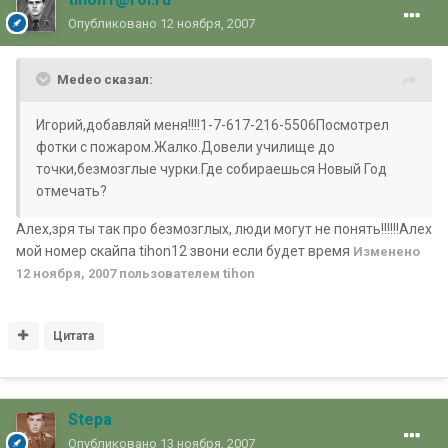
Опубликовано
12 ноября, 2007
Medeo сказал:
Игорий,добавляй меня!!!!1-7-617-216-5506Посмотрел
фотки с пожаром.Жалко.Довели училище до
точки,безмозглые чурки.Где собираешься Новый Год
отмечать?
Алех,зря ты так про безмозглых, люди могут не понять!!!!!!Алех
мой номер скайпа tihon12 звони если будет время
Изменено
12 ноября, 2007
пользователем tihon
Цитата
Stepa
Опубликовано
13 ноября, 2007