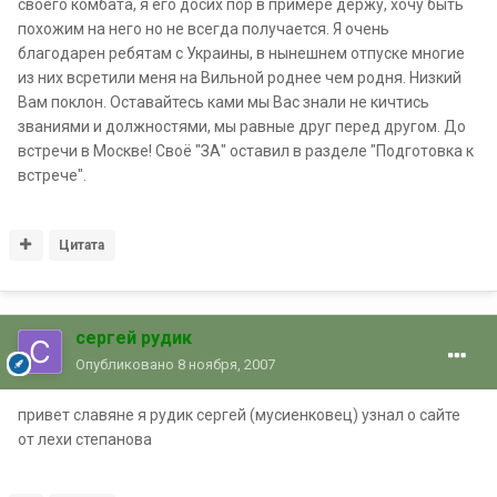
своего комбата, я его досих пор в примере держу, хочу быть
похожим на него но не всегда получается. Я очень
благодарен ребятам с Украины, в нынешнем отпуске многие
из них всретили меня на Вильной роднее чем родня. Низкий
Вам поклон. Оставайтесь ками мы Вас знали не кичтись
званиями и должностями, мы равные друг перед другом. До
встречи в Москве! Своё "ЗА" оставил в разделе "Подготовка к
встрече".
Цитата
сергей рудик
Опубликовано
8 ноября, 2007
привет славяне я рудик сергей (мусиенковец) узнал о сайте
от лехи степанова