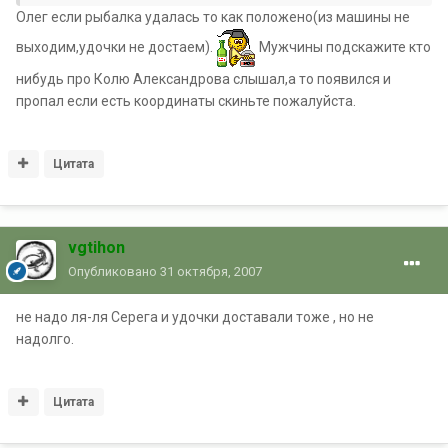
Олег если рыбалка удалась то как положено(из машины не
выходим,удочки не достаем).
Мужчины подскажите кто
нибудь про Колю Александрова слышал,а то появился и
пропал если есть координаты скиньте пожалуйста.
Цитата
vgtihon
Опубликовано
31 октября, 2007
не надо ля-ля Серега и удочки доставали тоже , но не
надолго.
Цитата