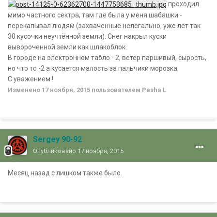
проходил
мимо частного сектра, там где была у меня шабашки -
перекапывал людям (захваченные нелегально, уже лет так
30 кусочки неучтённой земли). Снег накрыл куски
вывороченной земли как шлакоблок.
В городе на электронном табло - 2, ветер паршивый, сырость,
но что то -2 а кусается малость за пальчики морозка.
С уважением !
Изменено
17 ноября, 2015
пользователем Pasha L
Sergey 90-92
Опубликовано
17 ноября, 2015
Месяц назад с лишком также было.