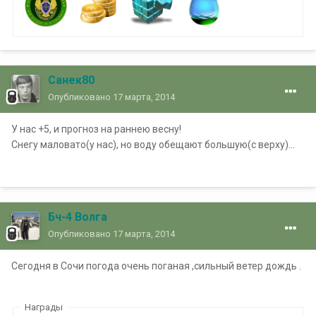
Санек80
Опубликовано
17 марта, 2014
У нас +5, и прогноз на раннею весну!
Снегу маловато(у нас), но воду обещают большую(с верху)...
Бч-4 Волга
Опубликовано
17 марта, 2014
Сегодня в Сочи погода очень поганая ,сильный ветер дождь .
Награды