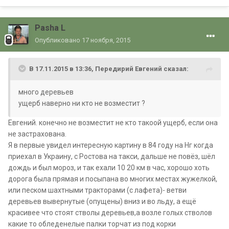
Pasha L
Опубликовано
17 ноября, 2015
В 17.11.2015 в 13:36, Передирий Евгений сказал:
много деревьев
ущерб наверно ни кто не возместит ?
Евгений. конечно не возместит не кто такоой ущерб, если она
не застрахована.
Я в первые увидел интересную картину в 84 году на Нг когда
приехал в Украину, с Ростова на такси, дальше не повёз, шёл
дождь и был мороз, и так ехали 10 20 км в час, хорошо хоть
дорога была прямая и посыпана во многих местах жужелкой,
или песком шахтными тракторами (с лафета)- ветви
деревьев вывернутые (опущены) вниз и во льду, а ещё
красивее что стоят стволы деревьев,а возле голых стволов
какие то обледенелые палки торчат из под корки