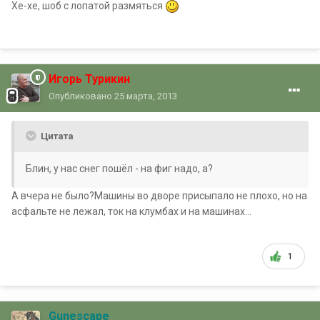
Хе-хе, шоб с лопатой размяться
Игорь Турикин
Опубликовано
25 марта, 2013
Цитата
Блин, у нас снег пошёл - на фиг надо, а?
А вчера не было?Машины во дворе присыпало не плохо, но на
асфальте не лежал, ток на клумбах и на машинах...
1
Gunescape