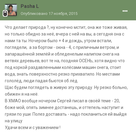
Pasha L
Опубликовано
17 ноября, 2015
Что делает природа ?, ну конечно мстит, она же тоже живая,
но только обидно за неё, вчера с ней на вы, а сегодня она с
нами та ты. Ночером было + 4 и дождь, утром встали,
поглядели, а за бортом - окна - 4, с приличным ветром, и
запарашённой землёй и обледенелым налипом снега на
ветвях деревьев, вот те на, поздняя ОСЕНЬ, хотя видно что
под коркой раздавленными колёсами машин снега, стоит
вода, знать поверхностно резко прихватило. Но местами
гололёд, люди падая бьются об лёд.
Щас будем поглядеть в живую эту природу. Ну резко больно,
обижен я на неё.
В ХМАО вообще ночером Сергей писал в своёй теме - 20,
боже мой, опять зимнее достанешь, и оттепель наступит и
грязи по уши. Полез доставать - надо покланиться ей выйдя
на улицу
Удачи всем и с уважением !