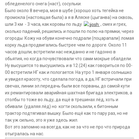
обледенелого снега (наст), сосульки.
Было около 8 вечера, моя в шубе (хорошо хоть тегейка не
промокла (настоящая была) а я в Аляске (цыганва) на сквозь,
шли 3 км - 3 часа, как коровы по льду
, смех и грех,
сколько падений, решились и пошли по полю на прямки, через
огороды. Кожу на обуви конечно подрали (поцарапали) ломая
корку льда продвигались быстрее чем по дороге. Около 11
часов дошли, встретили нас нежданно и не гадонно в
обьятия, но когда почувствовали что сами мокрые обалдели.
Ну высушится то высушились и в 12 (24) как говориться по 00-
00 встретили НГ как и пологается. На утро 1 января солнышко
и увидел красоту, что сделала погода, а да, НГ встричали при
свечах, линии эл.передачь были все порваны, до самой кути
их ремантировали аварийная шахтная бригада электриков, а
столбы то тоже во льду, да ещё в трешинах лёд, хоть и
обивали (удаляя лёд) но когти скользили, к битонным
трактор подтягивал вышку. Было ещё как то пару раз, но не
так уж сильно, это я уже здесь жил.
Вот это запомню на всегда, как не за что не про что
природа
отыгралась на нас.