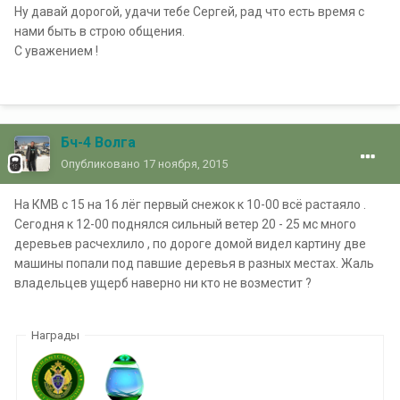
Ну давай дорогой, удачи тебе Сергей, рад что есть время с
нами быть в строю общения.
С уважением !
Бч-4 Волга
Опубликовано
17 ноября, 2015
На КМВ с 15 на 16 лёг первый снежок к 10-00 всё растаяло .
Сегодня к 12-00 поднялся сильный ветер 20 - 25 мс много
деревьев расчехлило , по дороге домой видел картину две
машины попали под павшие деревья в разных местах. Жаль
владельцев ущерб наверно ни кто не возместит ?
Награды