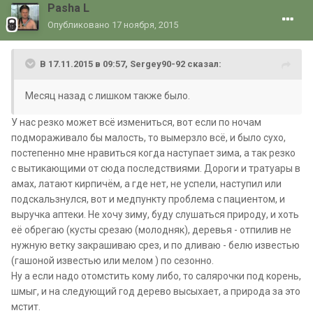
Pasha L
Опубликовано
17 ноября, 2015
В 17.11.2015 в 09:57, Sergey90-92 сказал:
Месяц назад с лишком также было.
У нас резко может всё измениться, вот если по ночам
подмораживало бы малость, то вымерзло всё, и было сухо,
постепенно мне нравиться когда наступает зима, а так резко
с вытикающими от сюда последствиями. Дороги и тратуары в
амах, латают кирпичём, а где нет, не успели, наступил или
подскальзнулся, вот и медпункту проблема с пациентом, и
выручка аптеки. Не хочу зиму, буду слушаться природу, и хоть
её обрегаю (кусты срезаю (молодняк), деревья - отпилив не
нужную ветку закрашиваю срез, и по дливаю - белю известью
(гашоной известью или мелом ) по сезонно.
Ну а если надо отомстить кому либо, то салярочки под корень,
шмыг, и на следующий год дерево высыхает, а природа за это
мстит.