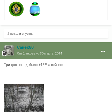
2 недели спустя...
Санек80
Опубликовано
30 марта, 2014
Три дня назад, было +18!!!, а сейчас ...