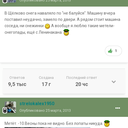
Опубликовано
25 марта, 2013
В Щёлково снега наваляло по "не балуйся". Машину вчера
поставил неудачно, замело по двери. А рядом стоит машина
соседа, ни снежинки
А вообще я люблю такие метели-
снегопады, ещё с Ленинакана.
1
Ответов
Создана
Последний ответ
9,5 тыс
17 г
20 чс
strelokalex1950
Опубликовано
25 марта, 2013
Метёт. -10.Весны пока не видно. Без лопаты никуда.