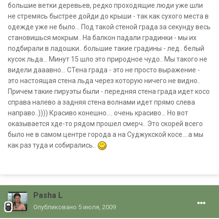
большие ветки деревьев, редко проходящие люди уже шли
не стремясь быстрее дойди до крыши - так как сухого места в
одежде уже не было... Под такой стеной града за секунду весь
становишься мокрым.. На балкон падали градинки - мы их
подбирали в ладошки.. большие такие градины - лед.. белый
кусок льда... Минут 15 шло это природное чудо.. Мы такого не
видели дааавно... СТена града - это не просто выражение -
это настоящая стена льда через которую ничего не видно..
Причем такие пируэты были - передняя стена града идет косо
справа налево а задняя стена волнами идет прямо слева
направо..)))) Красиво конешно.... очень красиво... Но вот
оказывается хде-то рядом прошел смерч.. Это скорей всего
было не в самом центре города а на Суджукской косе....а мы
как раз туда и собирались..
Pasha L
Опубликовано
5 июля, 2009