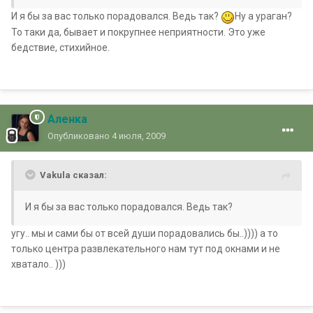
И я бы за вас только порадовался. Ведь так?
Ну а ураган?
То таки да, бывает и покрупнее неприятности. Это уже
бедствие, стихийное.
Аленка
Опубликовано
4 июля, 2009
Vakula сказал:
И я бы за вас только порадовался. Ведь так?
угу.. мы и сами бы от всей души порадовались бы..)))) а то
только центра развлекательного нам тут под окнами и не
хватало.. )))