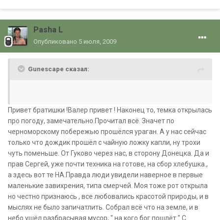
Pasha L
Опубликовано
5 июля, 2009
Gunescape сказал:
Привет братишки !Валер привет ! Наконец то, темка открылась
про погоду, замечательно.Прочитал всё. Значет по
черноморскому побережью прошёлся ураган. А у нас сейчас
только что дождик прошёл с чайную ложку капли, ну трохи
чуть поменьше. От Гуково через нас, в сторону Донецка. Да и
прав Сергей, уже почти техника на готове, на сбор хлебушка.,
а здесь вот те НА.Правда люди увидели наверное в первые
маленькие завихрения, типа смерчей. Моя тоже рот открыла
но честно признаюсь , все любовались красотой природы, и в
мыслях не было запичатлить. Собрал всё что на земле, и в
небо ушёл разбрасывая мусор, " на кого бог пошлёт ".С