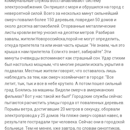
коммунальные службы восстанавливают систему
электроснабжения. Он пришел с моря и обрушился на город с
невероятной силой. Всего за несколько минут сильнейший
смерч повалил более 150 деревьев, повредил 50 домов и
около десятка автомобилей. Оторванные металлические
листы кровли ветер уносил на десятки метров. Разбирая
завалы, жители Новороссийска,порой не могут определить,
откуда прилетела та или иная часть крыши: "Не знаем, чья это
крыша к нам прилетела. Если кто знает, забирайте".Эти
минуты очевидцы вспоминают как страшный сон. Удар стихии
был настолько мощным, что многие решили искать укрытия в
подвалах. Местные жители говорят, что оставалось лишь
наблюдать за тем, как смерч хозяйничает в городе: "Все
летит, тык, тык и все в небе крутило. А потом пошел сильный
град. Боялись за машины. Видели смерч в американских
фильмах? Вот у нас такой же был!".Городские службы сейчас
пытаются расчистить улицы города от поваленных деревьев.
Порывы ветра, достигавшие 20 метров в секунду, оборвали
электропровода у 25 домов. На пляже смерч сорвал навес, в
результате пострадали три человека. Сейчас они в городской
больнице. Тем не менее, уже завтра, по словам синоптиков,