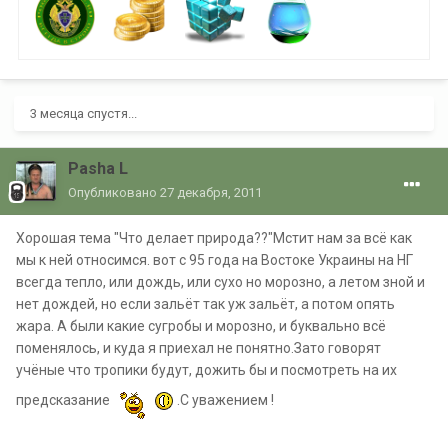
3 месяца спустя...
Pasha L
Опубликовано
27 декабря, 2011
Хорошая тема "Что делает природа??"Мстит нам за всё как
мы к ней относимся. вот с 95 года на Востоке Украины на НГ
всегда тепло, или дождь, или сухо но морозно, а летом зной и
нет дождей, но если зальёт так уж зальёт, а потом опять
жара. А были какие сугробы и морозно, и буквально всё
поменялось, и куда я приехал не понятно.Зато говорят
учёные что тропики будут, дожить бы и посмотреть на их
предсказание
.С уважением !