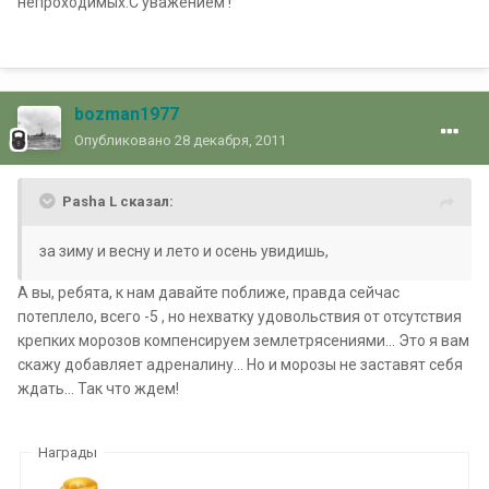
непроходимых.С уважением !
bozman1977
Опубликовано
28 декабря, 2011
Pasha L сказал:
за зиму и весну и лето и осень увидишь,
А вы, ребята, к нам давайте поближе, правда сейчас
потеплело, всего -5 , но нехватку удовольствия от отсутствия
крепких морозов компенсируем землетрясениями... Это я вам
скажу добавляет адреналину... Но и морозы не заставят себя
ждать... Так что ждем!
Награды