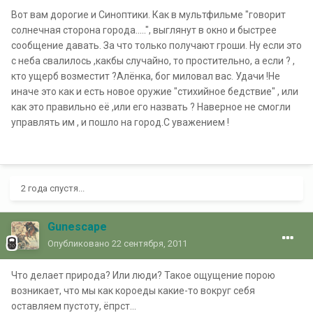
Вот вам дорогие и Синоптики. Как в мультфильме "говорит
солнечная сторона города.....", выглянут в окно и быстрее
сообщение давать. За что только получают гроши. Ну если это
с неба свалилось ,какбы случайно, то простительно, а если ? ,
кто ущерб возместит ?Алёнка, бог миловал вас. Удачи !Не
иначе это как и есть новое оружие "стихийное бедствие" , или
как это правильно её ,или его назвать ? Наверное не смогли
управлять им , и пошло на город.С уважением !
2 года спустя...
Gunescape
Опубликовано
22 сентября, 2011
Что делает природа? Или люди? Такое ощущение порою
возникает, что мы как короеды какие-то вокруг себя
оставляем пустоту, ёпрст...