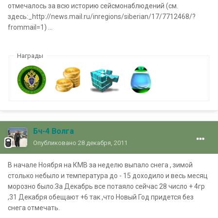
отмечалось за всю историю сейсмонаблюдений (см.
здесь:_http://news.mail.ru/inregions/siberian/17/7712468/?
frommail=1) ...
Награды
Бч-4 Волга
Опубликовано
28 декабря, 2011
В начале Ноября на КМВ за неделю выпало снега , зимой
столько небыло и температура до - 15 доходило и весь месяц
морозно было.За Декабрь все потаяло сейчас 28 число + 4гр
,31 Декабря обещают +6 так ,что Новый Год придется без
снега отмечать.