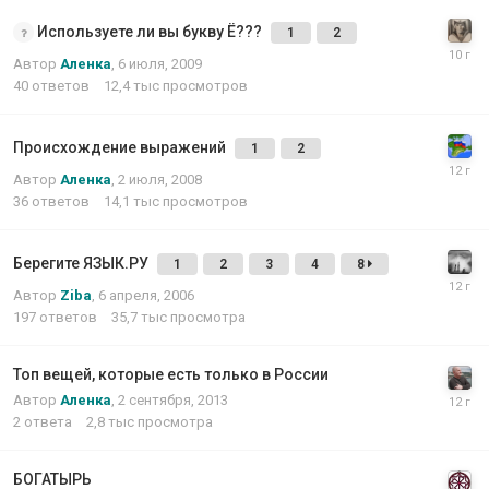
Используете ли вы букву Ё???
1
2
Автор
Аленка
,
6 июля, 2009
40
ответов
12,4 тыс
просмотров
Происхождение выражений
1
2
Автор
Аленка
,
2 июля, 2008
36
ответов
14,1 тыс
просмотров
Берегите ЯЗЫК.РУ
1
2
3
4
8
Автор
Ziba
,
6 апреля, 2006
197
ответов
35,7 тыс
просмотра
Топ вещей, которые есть только в России
Автор
Аленка
,
2 сентября, 2013
2
ответа
2,8 тыс
просмотра
БОГАТЫРЬ