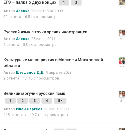
ЕГЭ — палка о двух концах
1
2
Автор
Аленка
,
23 сентября, 2009
32
ответа
6,5 тыс
просмотра
Русский язык с точки зрения иностранцев.
Автор
Аленка
,
25 июня, 2011
2
ответа
5,3 тыс
просмотра
Культурные мероприятия в Москве и Московской
области
Автор
Штефанов Д.Б.
,
9 апреля, 2023
2
ответа
1,1 тыс
просмотров
Великий могучий русский язык
1
2
3
4
5
Автор
Иван Сергеев
,
23 июня, 2008
115
ответов
19,7 тыс
просмотров