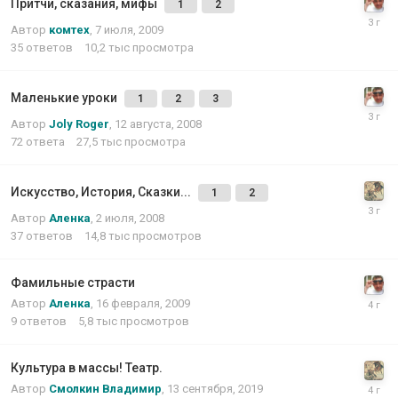
Притчи, сказания, мифы
1
2
Автор
комтех
,
7 июля, 2009
35
ответов
10,2 тыс
просмотра
Маленькие уроки
1
2
3
Автор
Joly Roger
,
12 августа, 2008
72
ответа
27,5 тыс
просмотра
Искусство, История, Сказки...
1
2
Автор
Аленка
,
2 июля, 2008
37
ответов
14,8 тыс
просмотров
Фамильные страсти
Автор
Аленка
,
16 февраля, 2009
9
ответов
5,8 тыс
просмотров
Культура в массы! Театр.
Автор
Смолкин Владимир
,
13 сентября, 2019