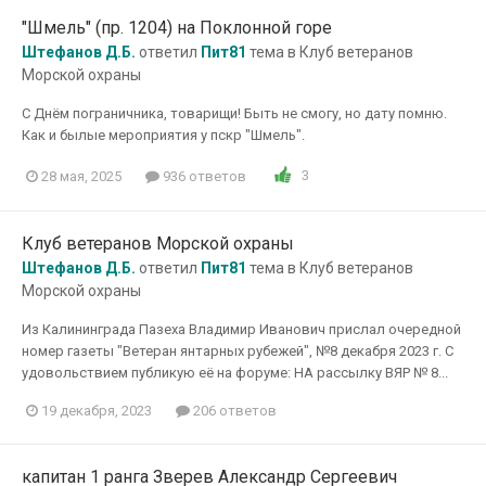
"Шмель" (пр. 1204) на Поклонной горе
Штефанов Д.Б.
ответил
Пит81
тема в
Клуб ветеранов
Морской охраны
С Днём пограничника, товарищи! Быть не смогу, но дату помню.
Как и былые мероприятия у пскр "Шмель".
3
28 мая, 2025
936 ответов
Клуб ветеранов Морской охраны
Штефанов Д.Б.
ответил
Пит81
тема в
Клуб ветеранов
Морской охраны
Из Калининграда Пазеха Владимир Иванович прислал очередной
номер газеты "Ветеран янтарных рубежей", №8 декабря 2023 г. С
удовольствием публикую её на форуме: НА рассылку ВЯР № 8...
19 декабря, 2023
206 ответов
капитан 1 ранга Зверев Александр Сергеевич