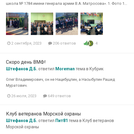
школа № 1784 имени генерала армии В.А. Матросова». 1. Фото 1...
4
2 сентября, 2023
206 ответов
Скоро день ВМФ!
Штефанов Д.Б.
ответил
Moreman
тема в
Кубрик
Олег Владимирович, он не Нацибуцлин, а Насыбулин Рашид
Муратович.
26 июля, 2023
649 ответов
Клуб ветеранов Морской охраны
Штефанов Д.Б.
ответил
Пит81
тема в
Клуб ветеранов
Морской охраны