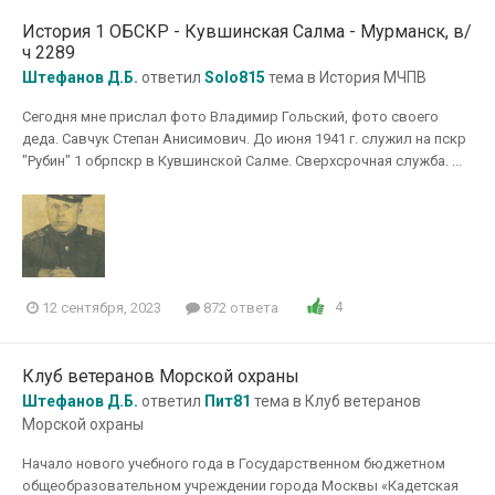
История 1 ОБСКР - Кувшинская Салма - Мурманск, в/
ч 2289
Штефанов Д.Б.
ответил
Solo815
тема в
История МЧПВ
Сегодня мне прислал фото Владимир Гольский, фото своего
деда. Савчук Степан Анисимович. До июня 1941 г. служил на пскр
"Рубин" 1 обрпскр в Кувшинской Салме. Сверхсрочная служба. ...
4
12 сентября, 2023
872 ответа
Клуб ветеранов Морской охраны
Штефанов Д.Б.
ответил
Пит81
тема в
Клуб ветеранов
Морской охраны
Начало нового учебного года в Государственном бюджетном
общеобразовательном учреждении города Москвы «Кадетская