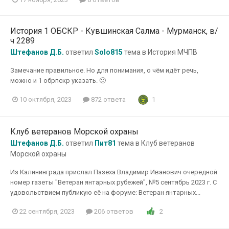
История 1 ОБСКР - Кувшинская Салма - Мурманск, в/
ч 2289
Штефанов Д.Б.
ответил
Solo815
тема в
История МЧПВ
Замечание правильное. Но для понимания, о чём идёт речь,
можно и 1 обрпскр указать. 🙂
1
10 октября, 2023
872 ответа
Клуб ветеранов Морской охраны
Штефанов Д.Б.
ответил
Пит81
тема в
Клуб ветеранов
Морской охраны
Из Калининграда прислал Пазеха Владимир Иванович очередной
номер газеты "Ветеран янтарных рубежей", №5 сентябрь 2023 г. С
удовольствием публикую её на форуме: Ветеран янтарных...
2
22 сентября, 2023
206 ответов