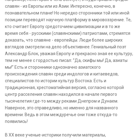
славян - из Европы или из Азии. Интересно, конечно, в
познавательном плане! Но нередко сторонники той или иной
позиции переводят научную платформу в мировоззрение. Те,
кто считает Европу средоточием цивилизации и в то же
время себя - русскими (славянскими) патриотами, стремятся
доказать, что славяне - европейцы. Люди более широких
взглядов смотрели на дело объективнее. Гениальный поэт
Александр Блок, уважая Европу и прекрасно зная ее культуру,
тем не менее с гордостью писал: ”Да, скифы мы! Да, азиаты
мы!” Есть и сторонники однозначно азиатского
происхождения славян среди индологов и китаеведов,
специалистов по истории культур Востока. Есть и
традиционная, хрестоматийная версия, согласно которой
центр расселения славян находился в начале первого
тысячелетия где-то между реками Днепром и Дунаем.
Наверное, это справедливо, но именно для названного
времени. Ведь в этом междуречье они тоже откуда-то
появились!
В XX веке ученые-историки получили материалы,