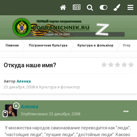
Главная
Пограничная Культура
Культура и фольклор
Откуда 
Откуда наше имя?
Автор
Аленка
23 декабря, 2008
в
Культура и фольклор
Аленка
Опубликовано
23 декабря, 2008
У множества народов самоназвание переводится как ”люди”,
”настоящие люди”, ”лучшие люди”, ”достойные люди”. Каково