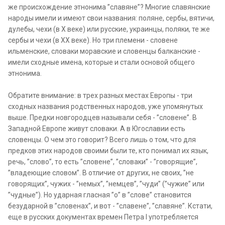
же происхождение этнонима ”славяне”? Многие славянские
народы имели и имеют свои названия: поляне, сербы, вятичи,
дулебы, чехи (в Х веке) или русские, украинцы, поляки, те же
сербы и чехи (в XX веке). Но три племени - словене
ильменские, словаки моравские и словенцы балканские -
имели сходные имена, которые и стали основой общего
этнонима.
Обратите внимание: в трех разных местах Европы - три
сходных названия родственных народов, уже упомянутых
выше. Предки новгородцев называли себя - ”словене”. В
Западной Европе живут словаки. А в Югославии есть
словенцы. О чем это говорит? Всего лишь о том, что для
предков этих народов своими были те, кто понимал их язык,
речь, ”слово”, то есть ”словене”, ”словаки” - ”говорящие”,
”владеющие словом”. В отличие от других, не своих, ”не
говорящих”, чужих - ”немых”, ”немцев”, ”чуди” (”чужие” или
”чудные”). Но ударная гласная ”о” в ”слове” становится
безударной в ”словенах”, и вот - ”славене”, ”славяне”. Кстати,
еще в русских документах времен Петра I употребляется