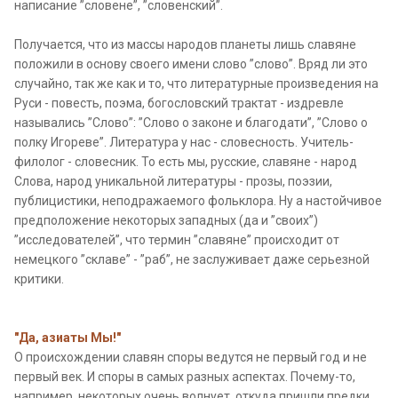
написание ”словене”, ”словенский”.
Получается, что из массы народов планеты лишь славяне
положили в основу своего имени слово ”слово”. Вряд ли это
случайно, так же как и то, что литературные произведения на
Руси - повесть, поэма, богословский трактат - издревле
назывались ”Слово”: ”Слово о законе и благодати”, ”Слово о
полку Игореве”. Литература у нас - словесность. Учитель-
филолог - словесник. То есть мы, русские, славяне - народ
Слова, народ уникальной литературы - прозы, поэзии,
публицистики, неподражаемого фольклора. Ну а настойчивое
предположение некоторых западных (да и ”своих”)
”исследователей”, что термин ”славяне” происходит от
немецкого ”склаве” - ”раб”, не заслуживает даже серьезной
критики.
"Да, азиаты Мы!"
О происхождении славян споры ведутся не первый год и не
первый век. И споры в самых разных аспектах. Почему-то,
например, некоторых очень волнует, откуда пришли предки