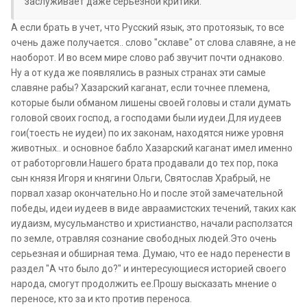
заслуживает даже серьезной критики.
А если брать в учет, что Русский язык, это протоязык, то все
очень даже получается.. слово "склаве" от слова славяне, а не
наоборот. И во всем мире слово раб звучит почти однаково.
Ну а от куда же появлялись в разных странах эти самые
славяне рабы? Хазарский каганат, если точнее племена,
которые были обманом лишены своей головы и стали думать
головой своих господ, а господами были иудеи.Для иудеев
гои(тоесть не иудеи) по их законам, находятся ниже уровня
животных.. и основное бабло Хазарский каганат имел именно
от работорговли.Нашего брата продавали до тех пор, пока
сын князя Игоря и княгини Ольги, Святослав Храбрый, не
порвал хазар окончательно.Но и после этой замечательной
победы, идеи иудеев в виде авраамистских течений, таких как
иудаизм, мусульманство и христианство, начали расползатся
по земле, отравляя сознание свободных людей.Это очень
серьезная и обширная тема. Думаю, что ее надо перенести в
раздел "А что было до?" и интересующиеся историей своего
народа, смогут продолжить ее.Прошу высказать мнение о
переносе, кто за и кто против переноса.