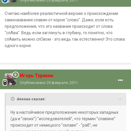
Опубликовано
20 февраля, 2011
Считаю наиболее реалистичной версию о происхождении
самоназвания славян от корня "слово". Даже, если есть
предположения, что это название происходит от слова
"слАва". Ведь если заглянуть в глубину, то понятно, что
слАвить можно слОвом - это ведь так естественно! Это слова
одного корня.
Игорь Турикин
Опубликовано
20 февраля, 2011
Аленка сказал:
Ну а настойчивое предположение некоторых западных
(да и ”своих”) ”исследователей”, что термин ”славяне”
происходит от немецкого ”склаве” - ”раб”, не