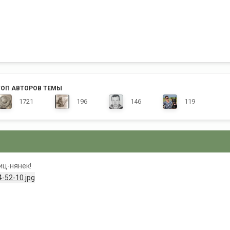
ТОП АВТОРОВ ТЕМЫ
1721
196
146
119
иц-нянек!