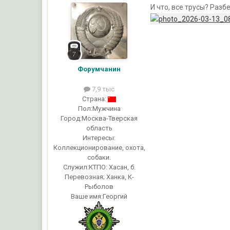
И что, все трусы? Раз
Форумчанин
7,9 тыс
Страна:
Пол:
Мужчина
Город:
Москва-Тверская
область
Интересы:
Коллекционирование, охота,
собаки.
Служил:
КТПО: Хасан, б.
Перевозная; Ханка, К-
Рыболов
Ваше имя:
Георгий