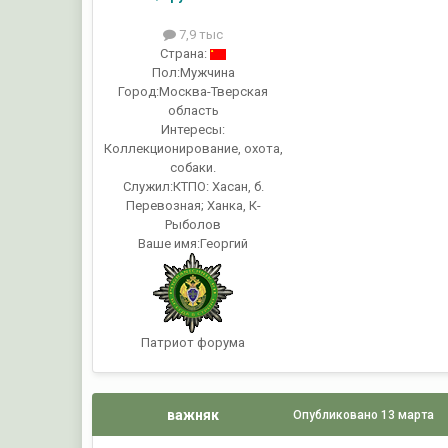
7,9 тыс
Страна:
Пол:
Мужчина
Город:
Москва-Тверская
область
Интересы:
Коллекционирование, охота,
собаки.
Служил:
КТПО: Хасан, б.
Перевозная; Ханка, К-
Рыболов
Ваше имя:
Георгий
Патриот форума
важняк
Опубликовано
13 марта