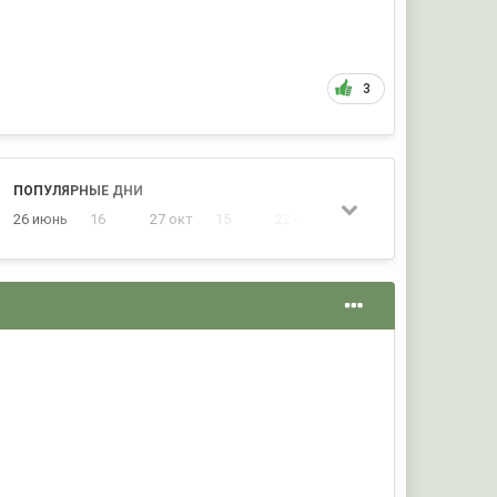
3
ПОПУЛЯРНЫЕ ДНИ
26 июнь
16
27 окт
15
22 сент
12
22 окт
12