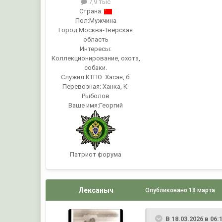
7,9 тыс
Страна:
Пол:
Мужчина
Город:
Москва-Тверская
область
Интересы:
Коллекционирование, охота,
собаки.
Служил:
КТПО: Хасан, б.
Перевозная; Ханка, К-
Рыболов
Ваше имя:
Георгий
Патриот форума
Лексаныч
Опубликовано
18 марта
В 18.03.2026 в 06: