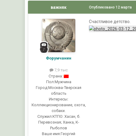
важняк
Опубликовано
12 марта
Счастливое детство.
Форумчанин
7,9 тыс
Страна:
Пол:
Мужчина
Город:
Москва-Тверская
область
Интересы:
Коллекционирование, охота,
собаки.
Служил:
КТПО: Хасан, б.
Перевозная; Ханка, К-
Рыболов
Ваше имя:
Георгий