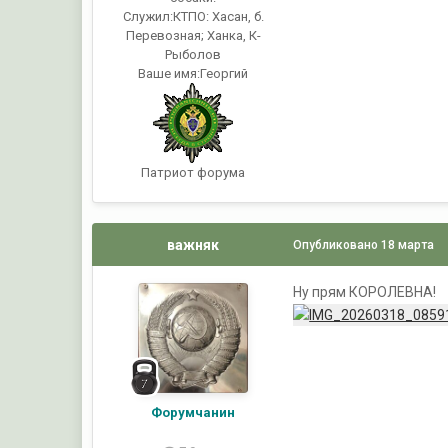
Служил:
КТПО: Хасан, б.
Перевозная; Ханка, К-
Рыболов
Ваше имя:
Георгий
Патриот форума
важняк
Опубликовано
18 марта
Ну прям КОРОЛЕВНА!
Форумчанин