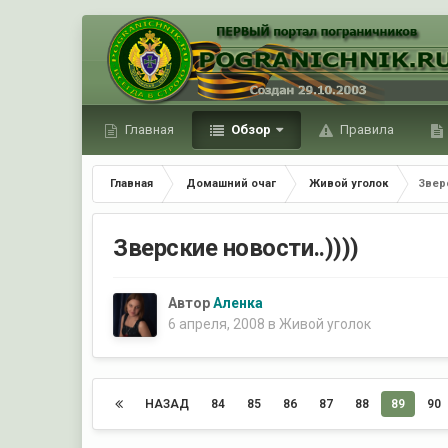
Главная
Обзор
Правила
Главная
Домашний очаг
Живой уголок
Зверс
Зверские новости..))))
Автор
Аленка
6 апреля, 2008
в
Живой уголок
НАЗАД
84
85
86
87
88
89
90