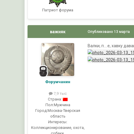
Патриот форума
важняк
Опубликовано
13 марта
Валки, п....е, хавку дава
Форумчанин
7,9 тыс
Страна:
Пол:
Мужчина
Город:
Москва-Тверская
область
Интересы:
Коллекционирование, охота,
собаки.