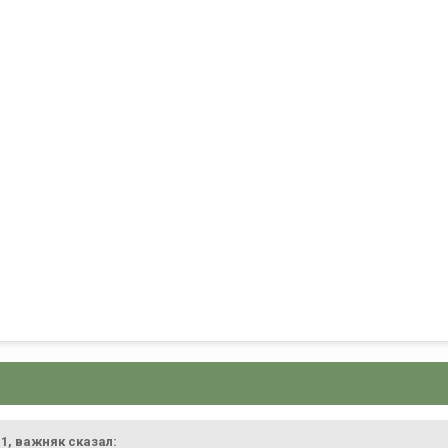
11,
важняк
сказал: