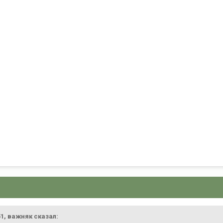
51,
важняк
сказал: