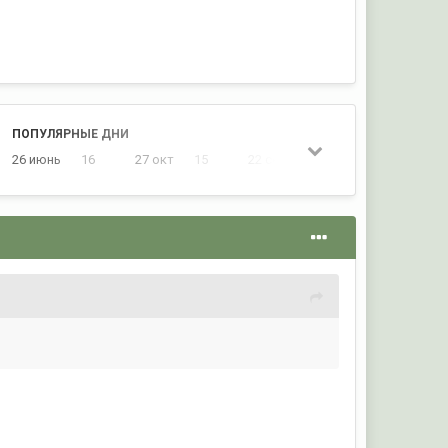
ПОПУЛЯРНЫЕ ДНИ
26 июнь
16
27 окт
15
22 сент
12
22 окт
12