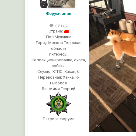
Форумчанин
7,9 тыс
Страна:
Пол:
Мужчина
Город:
Москва-Тверская
область
Интересы:
Коллекционирование, охота,
собаки.
Служил:
КТПО: Хасан, б.
Перевозная; Ханка, К-
Рыболов
Ваше имя:
Георгий
Патриот форума