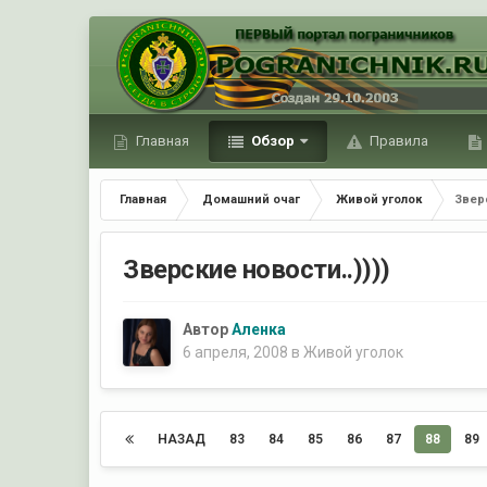
Главная
Обзор
Правила
Главная
Домашний очаг
Живой уголок
Зверс
Зверские новости..))))
Автор
Аленка
6 апреля, 2008
в
Живой уголок
НАЗАД
83
84
85
86
87
88
89