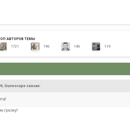
ТОП АВТОРОВ ТЕМЫ
1721
196
146
119
09,
Gunescape
сказал:
ята!
ик грелку!