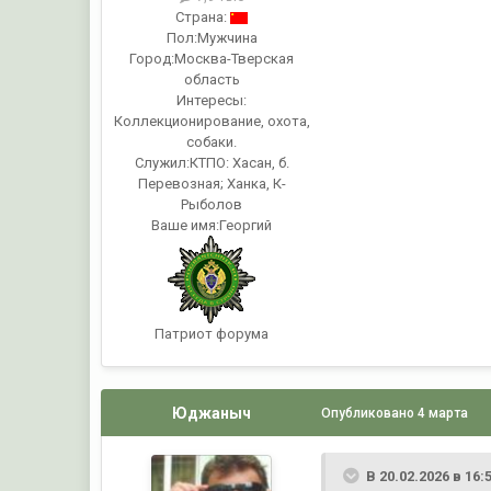
Страна:
Пол:
Мужчина
Город:
Москва-Тверская
область
Интересы:
Коллекционирование, охота,
собаки.
Служил:
КТПО: Хасан, б.
Перевозная; Ханка, К-
Рыболов
Ваше имя:
Георгий
Патриот форума
Юджаныч
Опубликовано
4 марта
В 20.02.2026 в 16: