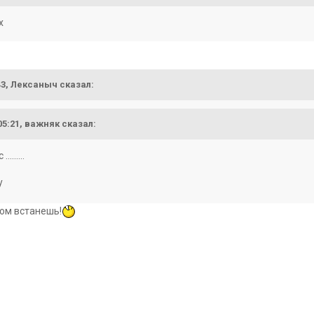
х
43,
Лексаныч
сказал:
05:21,
важняк
сказал:
.......
у
ком встанешь!