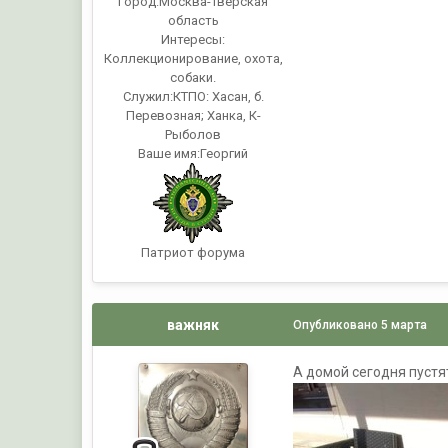
Город:
Москва-Тверская
область
Интересы:
Коллекционирование, охота,
собаки.
Служил:
КТПО: Хасан, б.
Перевозная; Ханка, К-
Рыболов
Ваше имя:
Георгий
Патриот форума
важняк
Опубликовано
5 марта
А домой сегодня пустя