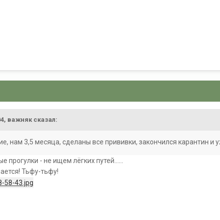
04,
важняк
сказал:
ие, нам 3,5 месяца, сделаны все прививки, закончился карантин и 
 прогулки - не ищем лёгких путей......
ается! Тьфу-тьфу!