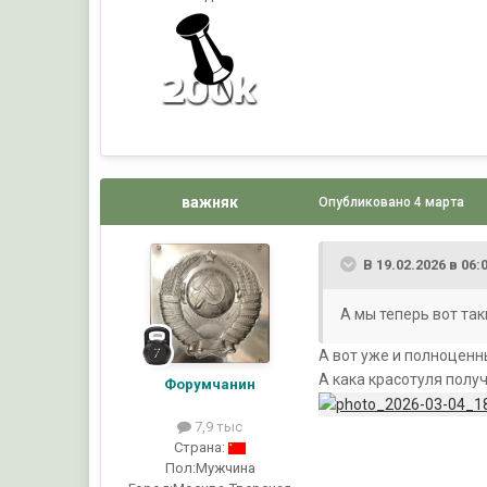
важняк
Опубликовано
4 марта
В 19.02.2026 в 06:
А мы теперь вот так
А вот уже и полноценные
А кака красотуля получ
Форумчанин
7,9 тыс
Страна:
Пол:
Мужчина