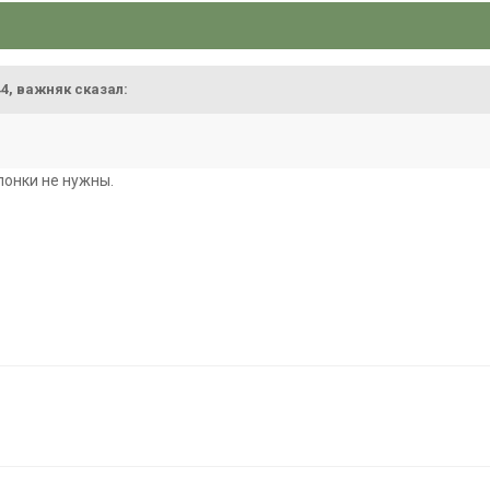
44,
важняк
сказал:
понки не нужны.