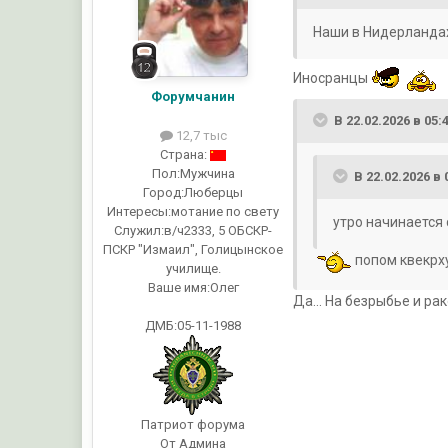
Наши в Нидерланда
Иносранцы
Форумчанин
В 22.02.2026 в 05:
12,7 тыс
Страна:
Пол:
Мужчина
В 22.02.2026 в 
Город:
Люберцы
Интересы:
мотание по свету
утро начинается с ..
Служил:
в/ч2333, 5 ОБСКР-
ПСКР "Измаил", Голицынское
попом квекрх
училище.
Ваше имя:
Олег
Да... На безрыбье и ра
ДМБ:05-11-1988
Патриот форума
От Админа