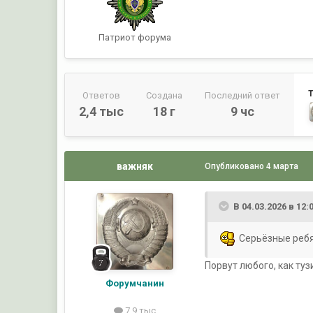
Патриот форума
Ответов
Создана
Последний ответ
2,4 тыс
18 г
9 чс
важняк
Опубликовано
4 марта
В 04.03.2026 в 12:
Серьёзные реб
Порвут любого, как туз
Форумчанин
7,9 тыс