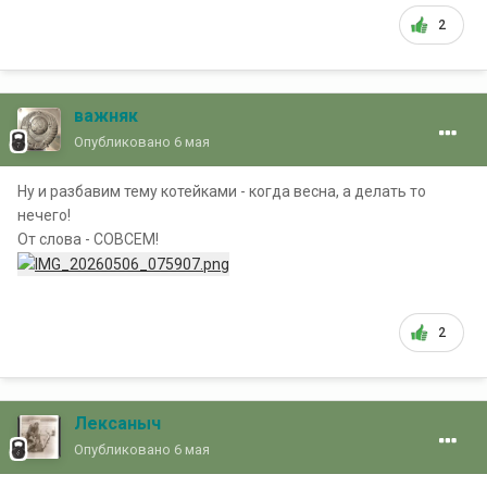
2
важняк
Опубликовано
6 мая
Ну и разбавим тему котейками - когда весна, а делать то
нечего!
От слова - СОВСЕМ!
2
Лексаныч
Опубликовано
6 мая