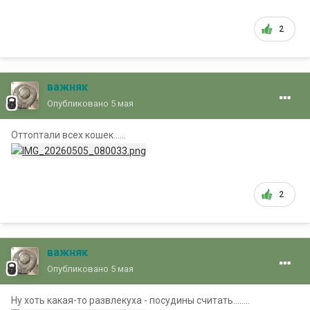
2
важняк
Опубликовано
5 мая
Оттоптали всех кошек......
2
важняк
Опубликовано
5 мая
Ну хоть какая-то развлекуха - посудины считать........