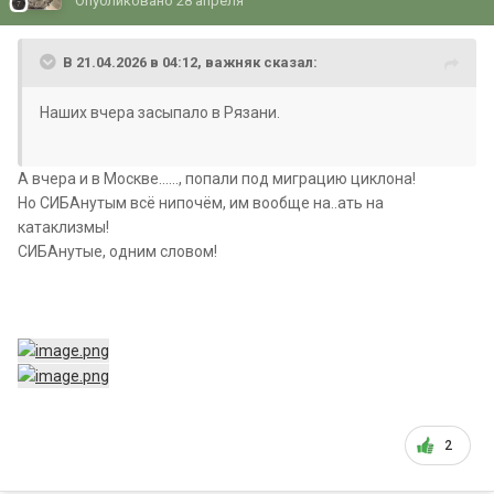
Опубликовано
28 апреля
В 21.04.2026 в 04:12,
важняк
сказал:
Наших вчера засыпало в Рязани.
А вчера и в Москве......, попали под миграцию циклона!
Но СИБАнутым всё нипочём, им вообще на..ать на
катаклизмы!
СИБАнутые, одним словом!
2