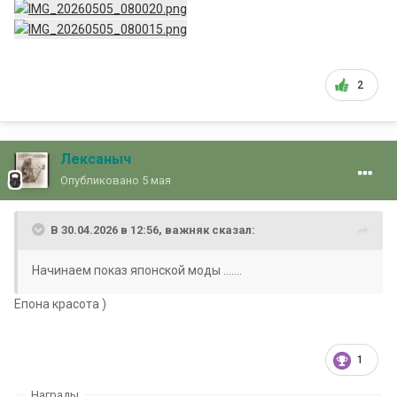
2
Лексаныч
Опубликовано
5 мая
В 30.04.2026 в 12:56,
важняк
сказал:
Начинаем показ японской моды .......
Епона красота )
1
Награды