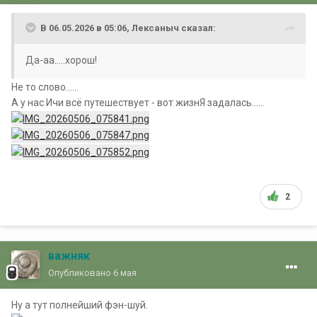
В 06.05.2026 в 05:06,
Лексаныч
сказал:
Да-аа.....хорош!
Не то слово......
А у нас Ичи всё путешествует - вот жизнЯ задалась......
2
важняк
Опубликовано
6 мая
Ну а тут полнейший фэн-шуй.