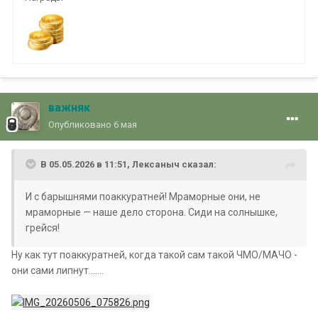
важняк
Опубликовано
6 мая
В 05.05.2026 в 11:51,
Лексаныч
сказал:
И с барышнями поаккуратней! Мраморные они, не
мраморные — наше дело сторона. Сиди на солнышке,
грейся!
Ну как тут поаккуратней, когда такой сам такой ЧМО/МАЧО -
они сами липнут.......