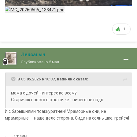
1
Лексаныч
Опубликовано
5 мая
В 05.05.2026 в 10:37,
важняк
сказал:
мама с дочей - интерес ко всему
Старичок просто в отключке - ничего не надо
И с барышнями поаккуратней! Мраморные они, не
мраморные — наше дело сторона. Сиди на солнышке, грейся!
Награды