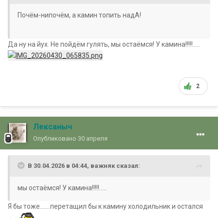
Почём-нипочём, а камин топить надА!
Да ну на йух. Не пойдём гулять, мы остаёмся! У камина!!!!!.....
2
Лексаныч
Опубликовано
30 апреля
В 30.04.2026 в 04:44,
важняк
сказал:
мы остаёмся! У камина!!!!!.....
Я бы тоже.......перетащил бы к камину холодильник и остался