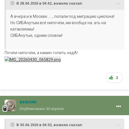
В 28.04.2026 в 04:42,
важняк
сказал:
А вчера и в Москве......, попали под миграцию циклона!
Но СИБАнутым всё нипочём, им вообще на..ать на
катаклизмы!
СИБАнутые, одним словом!
Почём-нипочём, а камин топить надА!
2
важняк
Опубликовано
30 апреля
В 30.04.2026 в 04:02,
важняк
сказал: