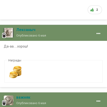
2
Лексаныч
Опубликовано
6 мая
Да-аа.....хорош!
Награды
важняк
Опубликовано
6 мая