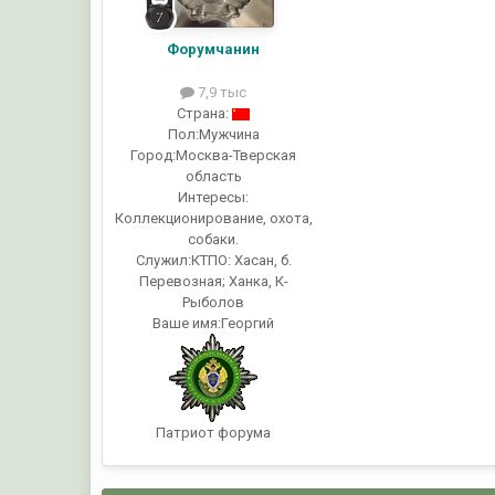
Форумчанин
7,9 тыс
Страна:
Пол:
Мужчина
Город:
Москва-Тверская
область
Интересы:
Коллекционирование, охота,
собаки.
Служил:
КТПО: Хасан, б.
Перевозная; Ханка, К-
Рыболов
Ваше имя:
Георгий
Патриот форума