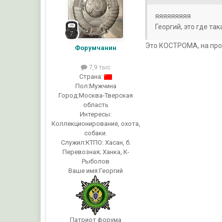
яяяяяяяяя
Георгий, это где та
Это КОСТРОМА, на про
Форумчанин
7,9 тыс
Страна:
Пол:
Мужчина
Город:
Москва-Тверская
область
Интересы:
Коллекционирование, охота,
собаки.
Служил:
КТПО: Хасан, б.
Перевозная; Ханка, К-
Рыболов
Ваше имя:
Георгий
Патриот форума