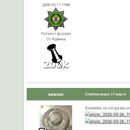
ДМБ:05-11-1988
Патриот форума
От Админа
важняк
Опубликовано
27 марта
Хозяева, ну когда вы у