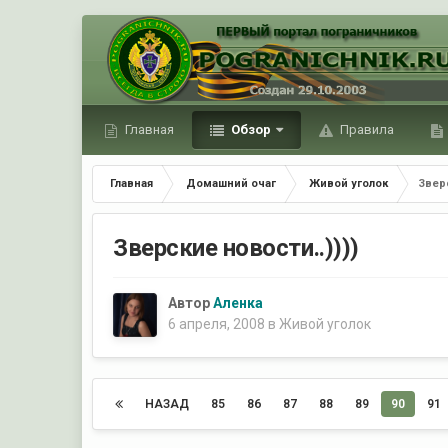
Главная
Обзор
Правила
Главная
Домашний очаг
Живой уголок
Зверс
Зверские новости..))))
Автор
Аленка
6 апреля, 2008
в
Живой уголок
НАЗАД
85
86
87
88
89
90
91