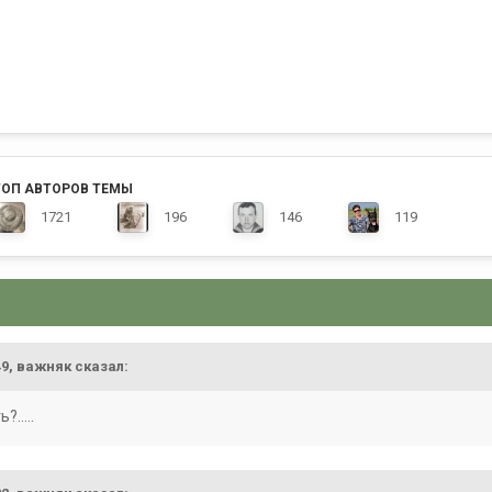
ТОП АВТОРОВ ТЕМЫ
1721
196
146
119
49,
важняк
сказал:
.....