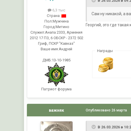
В 26.03.2026 в 09:
6,3 тыс
Сам ну никакой, а важн
Страна:
Пол:
Мужчина
Георгий, это где такая
Город:
Митино
Служил:
Анапа 2333, Армения
2012 17 ПЗ, 6 ОБСКР - 2372 502
Гриф, ПСКР "Кавказ"
Ваше имя:
Андрей
Награды
ДМБ:13-10-1985
Патриот форума
важняк
Опубликовано
26 марта
В 26.03.2026 в 10: