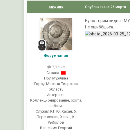
важняк
Опубликовано
26 марта
Ну вот прям видно - М
Не ошибёшься.
Форумчанин
7,9 тыс
Страна:
Пол:
Мужчина
Город:
Москва-Тверская
область
Интересы:
Коллекционирование, охота,
собаки.
Служил:
КТПО: Хасан, б.
Перевозная; Ханка, К-
Рыболов
Ваше имя:
Георгий