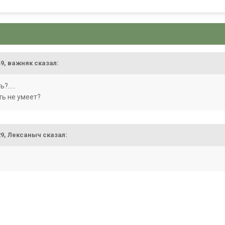
49,
важняк
сказал:
.....
ть не умеет?
29,
Лексаныч
сказал: