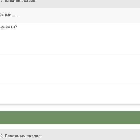
22,
важняк
сказал:
ый.........
 красота?
29,
Лексаныч
сказал: