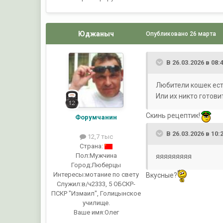
Юджаныч
Опубликовано
26 марта
В 26.03.2026 в 08:
Любители кошек есть?
Или их никто готови
Скинь рецептик!
Форумчанин
В 26.03.2026 в 10:
12,7 тыс
Страна:
Пол:
Мужчина
яяяяяяяяя
Город:
Люберцы
Интересы:
мотание по свету
Вкусные?
Служил:
в/ч2333, 5 ОБСКР-
ПСКР "Измаил", Голицынское
училище.
Ваше имя:
Олег