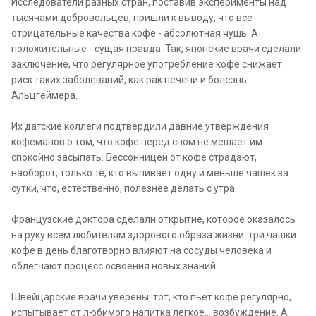
Исследователи разных стран, поставив эксперименты над
тысячами добровольцев, пришли к выводу, что все
отрицательные качества кофе - абсолютная чушь. А
положительные - сущая правда. Так, японские врачи сделали
заключение, что регулярное употребление кофе снижает
риск таких заболеваний, как рак печени и болезнь
Альцгеймера.
Их датские коллеги подтвердили давние утверждения
кофеманов о том, что кофе перед сном не мешает им
спокойно засыпать. Бессонницей от кофе страдают,
наоборот, только те, кто выпивает одну и меньше чашек за
сутки, что, естественно, полезнее делать с утра.
Французские доктора сделали открытие, которое оказалось
на руку всем любителям здорового образа жизни: три чашки
кофе в день благотворно влияют на сосуды человека и
облегчают процесс освоения новых знаний.
Швейцарские врачи уверены: тот, кто пьет кофе регулярно,
испытывает от любимого напитка легкое... возбуждение. А