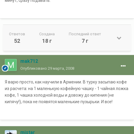
минут, сразу подавать.
Ответов
Создана
Последний ответ
52
18 г
7 г
mak712
Опубликовано
29 марта, 2008
Я варю просто, как научили в Армении. В турку засыпаю кофе
из расчета: на 1 маленькую кофейную чашку - 1 чайная ложка
кофе, 1 чашка холодной воды и довожу до кипения (не
кипячу!), пока не появятся маленькие пузырьки. И все!
mistar