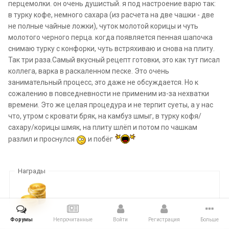
перцемолки. он очень душистый. я под настроение варю так:
в турку кофе, немного сахара (из расчета на две чашки - две
не полные чайные ложки), чуток молотой корицы и чуть
молотого черного перца. когда появляется пенная шапочка
снимаю турку с конфорки, чуть встряхиваю и снова на плиту.
Так три раза.Самый вкусный рецепт готовки, это как тут писал
коллега, варка в раскаленном песке. Это очень
занимательный процесс, это даже не обсуждается. Но к
сожалению в повседневности не применим из-за нехватки
времени. Это же целая процедура и не терпит суеты, а у нас
что, утром с кровати бряк, на камбуз шмыг, в турку кофя/
сахару/корицы шмяк, на плиту шлёп и потом по чашкам
разлил и проснулся
и побёг
Награды
Форумы
Непрочитанные
Войти
Регистрация
Больше