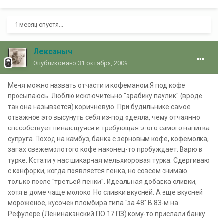
1 месяц спустя...
Лексаныч
Опубликовано
31 октября, 2009
Меня можно назвать отчасти и кофеманом.Я под кофе
просыпаюсь. Люблю исключитеьно "арабику паулик" (вроде
так она называется) коричневую. При будильнике самое
отважное это высунуть себя из-под одеяла, чему отчаянно
способствует пинающуяся и требующая этого самого напитка
супруга. Поход на камбуз, банка с зерновым кофе, кофемолка,
запах свежемолотого кофе наконец-то пробуждает. Варю в
турке. Кстати у нас шикарная мельхиоровая турка. Сдергиваю
с конфорки, когда появляется пенка, но совсем снимаю
только после "третьей пенки". Идеальная добавка сливки,
хотя в доме чаще молоко. Но сливки вкусней. А еще вкусней
мороженое, кусочек пломбира типа "за 48".В 83-м на
Рефулере (Ленинаканский ПО 17 ПЗ) кому-то прислали банку