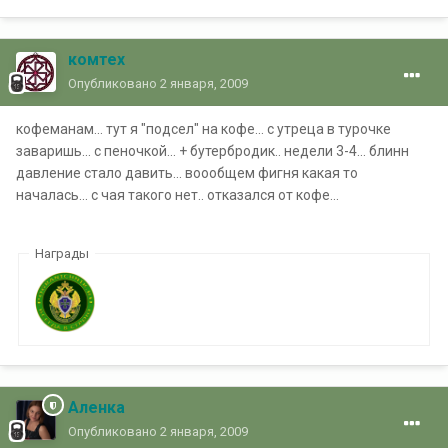
комтех
Опубликовано
2 января, 2009
кофеманам... тут я "подсел" на кофе... с утреца в турочке
заваришь... с пеночкой... + бутербродик.. недели 3-4... блинн
давление стало давить... воообщем фигня какая то
началась... с чая такого нет.. отказался от кофе...
Награды
Аленка
Опубликовано
2 января, 2009