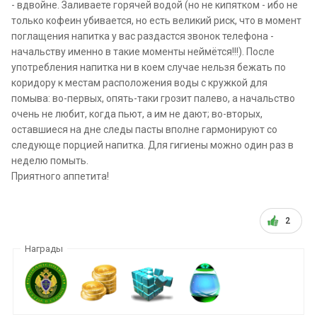
- вдвойне. Заливаете горячей водой (но не кипятком - ибо не
только кофеин убивается, но есть великий риск, что в момент
поглащения напитка у вас раздастся звонок телефона -
начальству именно в такие моменты неймётся!!!). После
употребления напитка ни в коем случае нельзя бежать по
коридору к местам расположения воды с кружкой для
помыва: во-первых, опять-таки грозит палево, а начальство
очень не любит, когда пьют, а им не дают; во-вторых,
оставшиеся на дне следы пасты вполне гармонируют со
следующе порцией напитка. Для гигиены можно один раз в
неделю помыть.
Приятного аппетита!
2
Награды