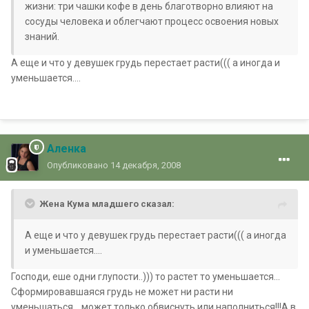
жизни: три чашки кофе в день благотворно влияют на
сосуды человека и облегчают процесс освоения новых
знаний.
А еще и что у девушек грудь перестает расти((( а иногда и
уменьшается....
Аленка
Опубликовано
14 декабря, 2008
Жена Кума младшего сказал:
А еще и что у девушек грудь перестает расти((( а иногда
и уменьшается....
Господи, еше одни глупости..))) то растет то уменьшается...
Сформировавшаяся грудь не может ни расти ни
уменьшаться... может только обвиснуть или наполниться!!!А в