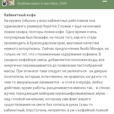
Опубликовано
6 сентября, 2009
Кабинетный кофе.
На кружку (обычно у всех кабинетных работников она
одинакового размера) берётся 2 ложки + ещё на кончике
ложки сахара, полторы ложки кофе. Одно время очень
популярным был Нескафе, но после того, как его стали
производить в Краснодарском крае, вкусовые качества
немного испортились. Сейчас предпочтения Якобс Монарх, но
только не тот, что с пониженным содержание кофеина. В
сахарно-кофейную смесь добавляется полложки воды, всё
энергично перемешивается до появления пастообразной
массы. При этом всё-таки следует не увлекаться - за дверью
посетители, которым, естественно, не нравится, когда кто-то
чем-то аморальным занимается - а стоя в очереди, любое
действие, кроме работы, расценивается именно так; - в стенах
жучки, передающие майорам нерасшифровываемые звуки; -
над головой начальник, которому сам факт вашего
существования на свете без лопаты в руках (а вы-то
кабинетный, ёпрст)очень неприятен, а уж с кофейной ложкой