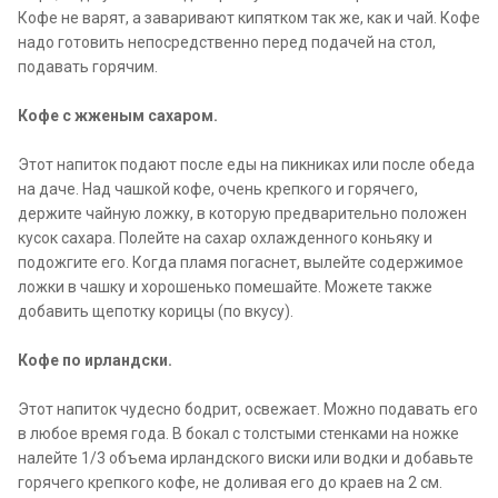
Кофе не варят, а заваривают кипятком так же, как и чай. Кофе
надо готовить непосредственно перед подачей на стол,
подавать горячим.
Кофе с жженым сахаром.
Этот напиток подают после еды на пикниках или после обеда
на даче. Над чашкой кофе, очень крепкого и горячего,
держите чайную ложку, в которую предварительно положен
кусок сахара. Полейте на сахар охлажденного коньяку и
подожгите его. Когда пламя погаснет, вылейте содержимое
ложки в чашку и хорошенько помешайте. Можете также
добавить щепотку корицы (по вкусу).
Кофе по ирландски.
Этот напиток чудесно бодрит, освежает. Можно подавать его
в любое время года. В бокал с толстыми стенками на ножке
налейте 1/3 объема ирландского виски или водки и добавьте
горячего крепкого кофе, не доливая его до краев на 2 см.