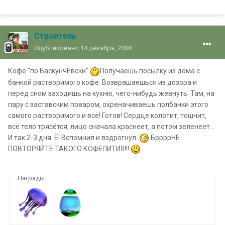
Строитель
Опубликовано
14 декабря, 2008
Кофе "по БаскунчЁвски"
Получаешь посылку из дома с
банкой растворимого кофе. Возврашаешься из дозора и
перед сном заходишь на кухню, чего-нибудь жевнуть. Там, на
пару с заставским поваром, охреначиваешь полбанки этого
самого растворимого и всё! Готов! Сердце колотит, тошнит,
всё тело трясётся, лицо сначала краснеет, а потом зеленеет...
И так 2-3 дня. Ё! Вспомнил и вздрогнул.
БррррНЕ
ПОВТОРЯЙТЕ ТАКОГО КОФЕПИТИЯ!!!
Награды