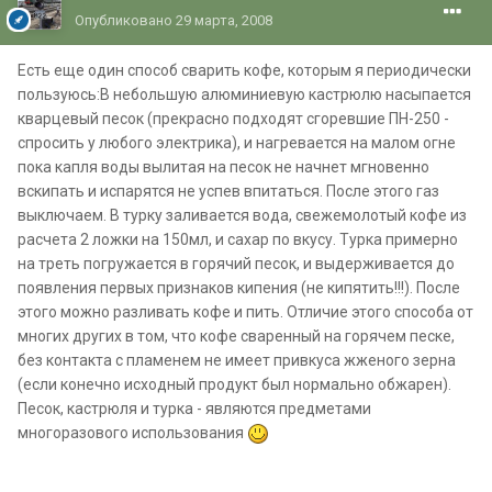
Опубликовано
29 марта, 2008
Есть еще один способ сварить кофе, которым я периодически
пользуюсь:В небольшую алюминиевую кастрюлю насыпается
кварцевый песок (прекрасно подходят сгоревшие ПН-250 -
спросить у любого электрика), и нагревается на малом огне
пока капля воды вылитая на песок не начнет мгновенно
вскипать и испарятся не успев впитаться. После этого газ
выключаем. В турку заливается вода, свежемолотый кофе из
расчета 2 ложки на 150мл, и сахар по вкусу. Турка примерно
на треть погружается в горячий песок, и выдерживается до
появления первых признаков кипения (не кипятить!!!). После
этого можно разливать кофе и пить. Отличие этого способа от
многих других в том, что кофе сваренный на горячем песке,
без контакта с пламенем не имеет привкуса жженого зерна
(если конечно исходный продукт был нормально обжарен).
Песок, кастрюля и турка - являются предметами
многоразового использования