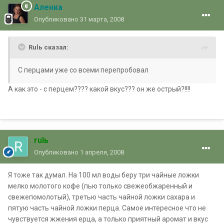
Аленка
Опубликовано
31 марта, 2008
Rulь сказал:
С перцами уже со всеми перепробовал
А как это - с перцем???? какой вкус??? он же острый?!!!!
rulь
Опубликовано
1 апреля, 2008
Я тоже так думал. На 100 мл воды беру три чайные ложки
мелко молотого кофе (пью только свежеобжаренный и
свежепомолотый), третью часть чайной ложки сахара и
пятую часть чайной ложки перца. Самое интересное что не
чувствуется жжения ерца, а только приятный аромат и вкус