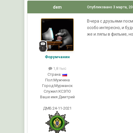
dem
Опубликовано
3 марта, 2
Вчера с друзьями посм
особо интересно, и бу
же и ляпы в фильме, но
Форумчанин
1,8 тыс
Страна:
Пол:
Мужчина
Город:
Мурманск
Служил:
КСЗПО
Ваше имя:
Дмитрий
ДМБ:24-11-2021