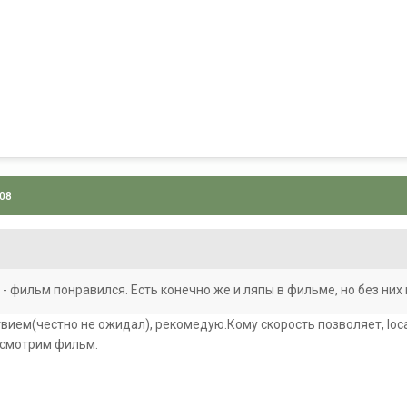
008
 фильм понравился. Есть конечно же и ляпы в фильме, но без них 
ием(честно не ожидал), рекомедую.Кому скорость позволяет, locatio
'>смотрим фильм.