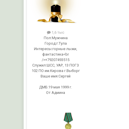
1,6 тыс
Пол:
Мужчина
Город:
г.Тула
Интересы:
горные лыжи,
фантастика<br
/>+79207493515
Служил:
ШСС, УАР, 13 ПОГЗ
102 ПО им.Кирова г.Выборг
Ваше имя:
Сергей
ДМБ:19 мая 1999 г.
От Админа