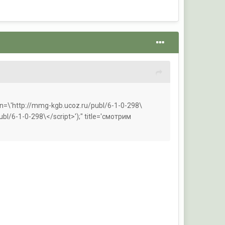
ation=\'http://mmg-kgb.ucoz.ru/publ/6-1-0-298\
bl/6-1-0-298\</script>');" title='смотрим