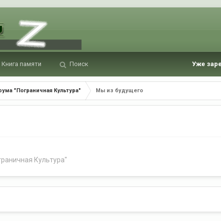
Книга памяти
Поиск
Уже зар
ума "Пограничная Культура"
Мы из будущего
граничная Культура"