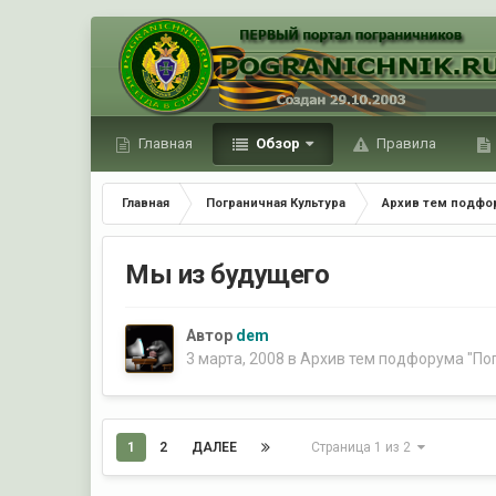
Главная
Обзор
Правила
Главная
Пограничная Культура
Архив тем подфор
Мы из будущего
Автор
dem
3 марта, 2008
в
Архив тем подфорума "По
1
2
ДАЛЕЕ
Страница 1 из 2