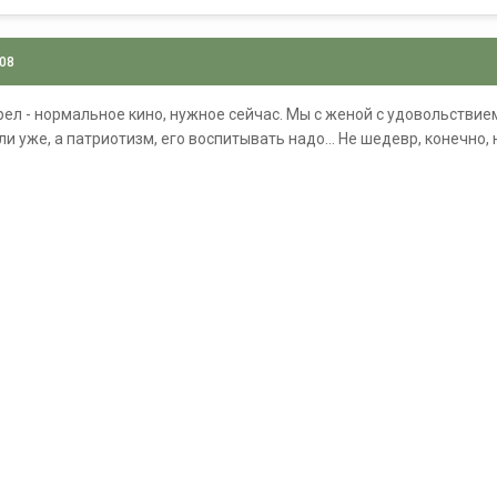
008
рел - нормальное кино, нужное сейчас. Мы с женой с удовольствие
и уже, а патриотизм, его воспитывать надо... Не шедевр, конечно,