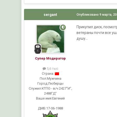
sergant
Опубликовано
9 марта, 2
Прикупил диск, посмот
ветераны почти все ушл
душу...
Супер Модератор
5,6 тыс
Страна:
Пол:
Мужчина
Город:
Люберцы
Служил:
КТПО - в/ч 2427"И",
2488"Д"
Ваше имя:
Евгений
ДМБ:17-06-1988