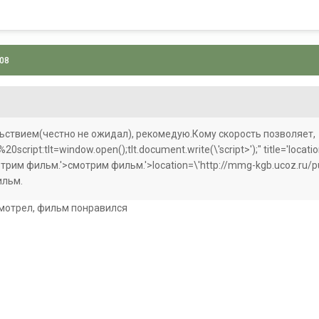
008
ьствием(честно не ожидал), рекомедую.Кому скорость позволяет,
a%20script:tlt=window.open();tlt.document.write(\'script>');" title='loc
'смотрим фильм.'>смотрим фильм.'>location=\'http://mmg-kgb.ucoz.ru/pu
ильм.
смотрел, фильм понравился