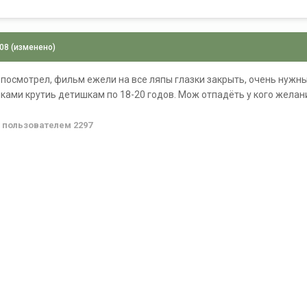
008
(изменено)
ё посмотрел, фильм ежели на все ляпы глазки закрыть, очень нужн
ками крутиь детишкам по 18-20 годов. Мож отпадёть у кого жела
8
пользователем 2297