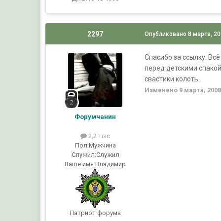
2297
Опубликовано
8 марта, 2
Спасибо за ссылку. Вс
перед детскими спакой
свастики колоть.
Изменено
9 марта, 200
Форумчанин
2,2 тыс
Пол:
Мужчина
Служил:
Служил
Ваше имя:
Владимир
Патриот форума