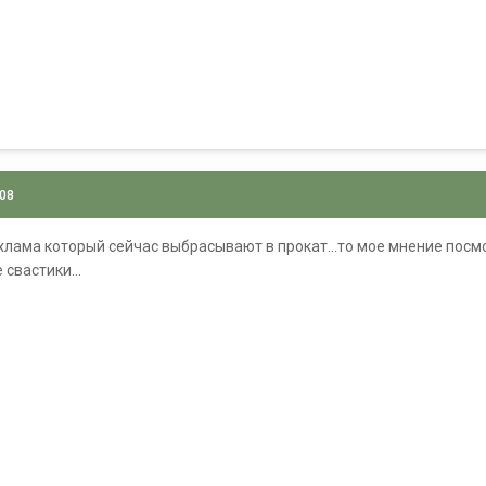
008
 хлама который сейчас выбрасывают в прокат...то мое мнение пос
 свастики...