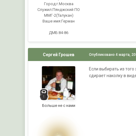
Город:
г.Москва
Служил:
Пянджский ПО
ММГ-2(Талукан)
Ваше имя:
Герман
ДМБ:84-86
Сергей Грошев
Опубликовано
4 марта, 2
Если выбирать из того
сдирает наколку в виде
Больше не с нами