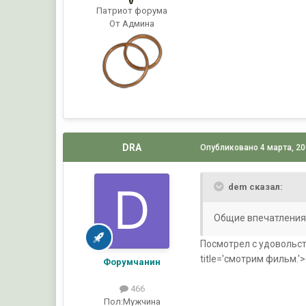
Патриот форума
От Админа
DRA
Опубликовано
4 марта, 2
dem сказал:
Общие впечатления -
Посмотрел с удовольств
title='смотрим фильм.
Форумчанин
466
Пол:
Мужчина