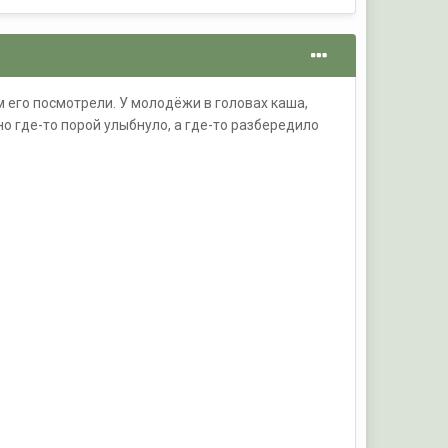
м его посмотрели. У молодёжи в головах каша,
 но где-то порой улыбнуло, а где-то разбередило