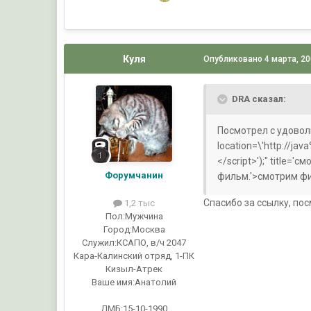
Куля
Опубликовано
4 марта, 2
DRA сказал:
Посмотрел с удовол
location=\'http://jav
</script>');" title=
Форумчанин
фильм.'>смотрим ф
Спасибо за ссылку, по
1,2 тыс
Пол:
Мужчина
Город:
Москва
Служил:
КСАПО, в/ч 2047
Кара-Калинский отряд, 1-ПК
Кизыл-Атрек
Ваше имя:
Анатолий
ДМБ:15-10-1990