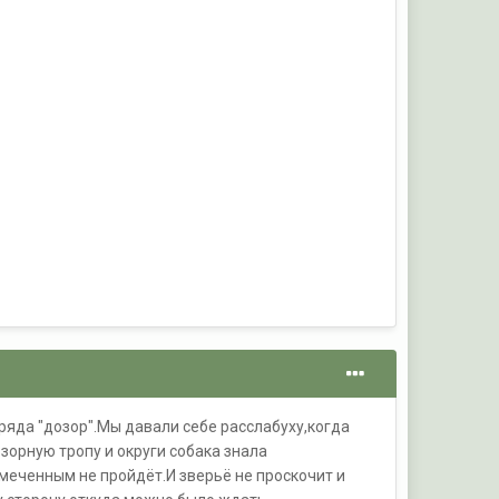
ряда "дозор".Мы давали себе расслабуху,когда
зорную тропу и округи собака знала
амеченным не пройдёт.И зверьё не проскочит и