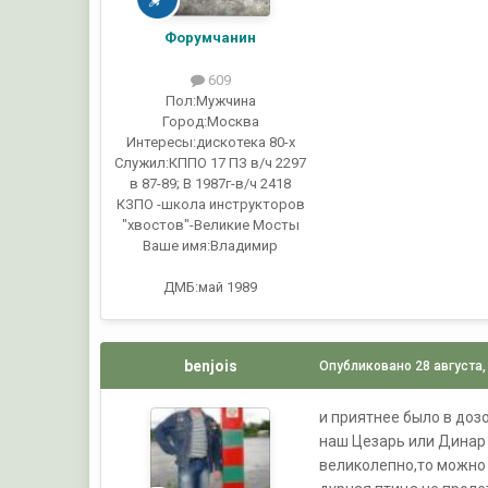
Форумчанин
609
Пол:
Мужчина
Город:
Москва
Интересы:
дискотека 80-х
Служил:
КППО 17 ПЗ в/ч 2297
в 87-89; В 1987г-в/ч 2418
КЗПО -школа инструкторов
"хвостов"-Великие Мосты
Ваше имя:
Владимир
ДМБ:май 1989
benjois
Опубликовано
28 августа,
и приятнее было в доз
наш Цезарь или Динар 
великолепно,то можно 