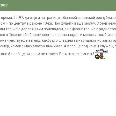
 2007
е время, 95-97, да еще и на границе с бывшей советской республикой
сом + по центру в районе 10-ки. Про фланги ваще молчу. С бензино
ыли только с деревянным прикладом, а на фланг только с радиостан
азло в Псковской области снег по пояс выпадал и морозы тож бывал
пине чувствуешь взгляд, какбудто следили за нарядами, но запах 
помер, комок с масхалатом выжимал. А вообще под конец службы, 
етона.А вообще ни о чем не жалею! Есть что вспомнить!