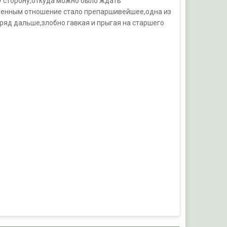
ту сторону,откуда можно было ждать
 военным отношение стало препаршивейшее,одна из
аряд дальше,злобно гавкая и прыгая на старшего