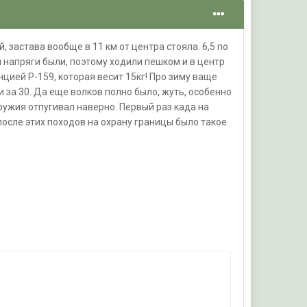
, застава вообще в 11 км от центра стояла. 6,5 по
м напряги были, поэтому ходили пешком и в центр
цией Р-159, которая весит 15кг! Про зиму ваще
и за 30. Да еще волков полно было, жуть, особенно
оружия отпугивал наверно. Первый раз када на
после этих походов на охрану границы было такое