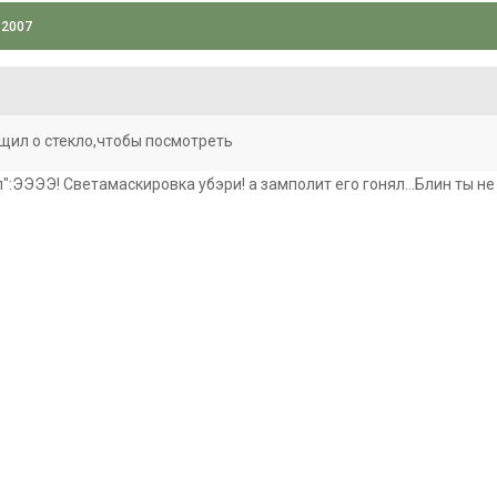
 2007
щил о стекло,чтобы посмотреть
л":ЭЭЭЭ! Светамаскировка убэри! а замполит его гонял...Блин ты 