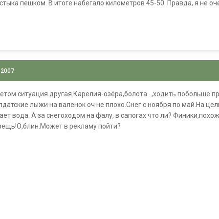
стыка пешком. В итоге набегало километров 45-50. Правда, я не о
 2007
Летом ситуация другая.Карелия-озёра,болота...,ходить побольше 
датские лыжи на валенок оч не плохо.Снег с ноября по май.На цели
ет вода. А за снегоходом на фалу, в сапогах что ли? Финики,похож
вещь!О,блин.Может в рекламу пойти?