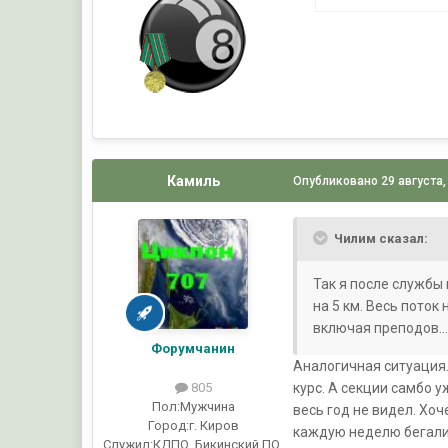
Камиль
Опубликовано
29 августа,
Чилим сказал:
Так я после службы 
на 5 км. Весь поток
включая преподов...
Форумчанин
Аналогичная ситуация.
курс. А секции самбо уж
805
Пол:
Мужчина
весь год не видел. Хоч
Город:
г. Киров
каждую неделю бегали 
Служил:
КДПО, Бикинский ПО,