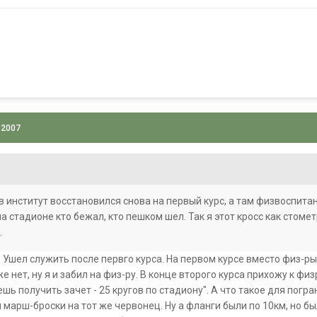
 2007
в институт восстановился снова на первый курс, а там физвоспита
 на стадионе кто бежал, кто пешком шел. Так я этот кросс как стом
.
 Ушел служить после первго курса. На первом курсе вместо физ-ры
е нет, ну я и забил на физ-ру. В конце второго курса прихожу к физру
ешь получить зачет - 25 кругов по стадиону". А что такое для погра
марш-броски на тот же червонец. Ну а фланги были по 10км, но бы