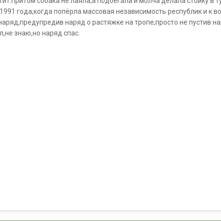
тит.притом собака не лаяла,а подбегала и молча делала стойку в 
1991 года,когда попёрла массовая независимость республик и к
наряд,предупредив наряд о растяжке на тропе,просто не пустив н
л,не знаю,но наряд спас.