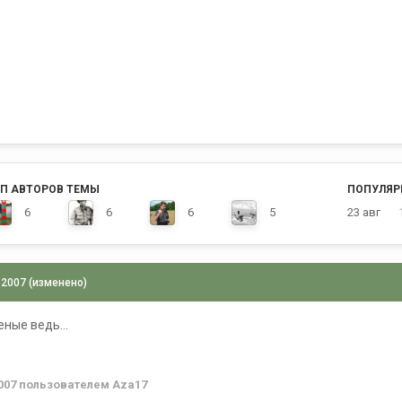
П АВТОРОВ ТЕМЫ
ПОПУЛЯР
6
6
6
5
23 авг
 2007
(изменено)
ные ведь...
007
пользователем Aza17