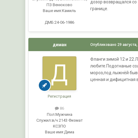
дозор возвращался со 
ПЗ Венюково
границе.
Ваше имя:
Камиль
ДМБ:24-06-1986
диман
Опубликовано
29 августа,
Фланги зимой 12 и 22.
любите.Подогнаные сол
мороз,под лыжнёй быва
ценная и дифицитная 
Регистрация
86
Пол:
Мужчина
Служил:
в/ч 2143 Физмат
КСЗПО
Ваше имя:
Дима