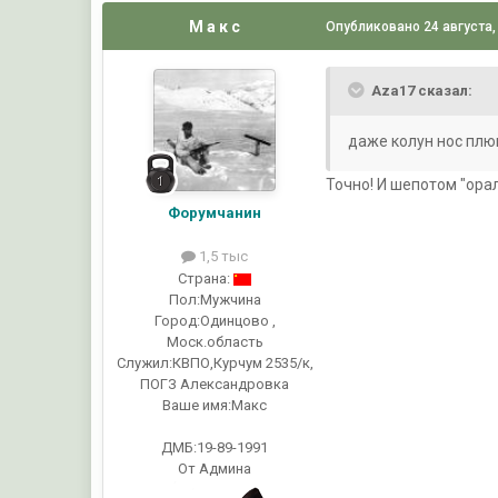
М а к с
Опубликовано
24 августа,
Aza17 сказал:
даже колун нос плю
Точно! И шепотом "ора
Форумчанин
1,5 тыс
Страна:
Пол:
Мужчина
Город:
Одинцово ,
Моск.область
Служил:
КВПО,Курчум 2535/к,
ПОГЗ Александровка
Ваше имя:
Макс
ДМБ:19-89-1991
От Админа