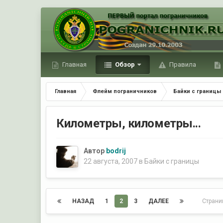
Главная
Обзор
Правила
Главная
Флейм пограничников
Байки с границы
Километры, километры...
Автор
bodrij
22 августа, 2007
в
Байки с границы
НАЗАД
1
2
3
ДАЛЕЕ
Страни