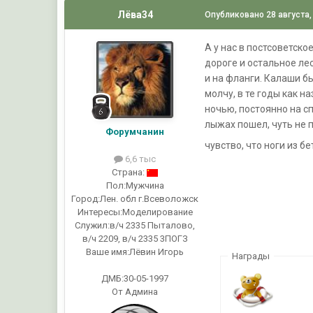
Лёва34
Опубликовано
28 августа,
А у нас в постсоветско
дороге и остальное ле
и на фланги. Калаши б
молчу, в те годы как н
ночью, постоянно на с
лыжах пошел, чуть не 
Форумчанин
чувство, что ноги из б
6,6 тыс
Страна:
Пол:
Мужчина
Город:
Лен. обл г.Всеволожск
Интересы:
Моделирование
Служил:
в/ч 2335 Пыталово,
в/ч 2209, в/ч 2335 3ПОГЗ
Ваше имя:
Лёвин Игорь
Награды
ДМБ:30-05-1997
От Админа