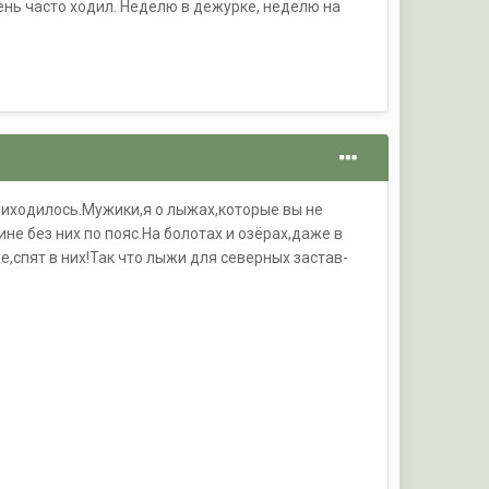
чень часто ходил. Неделю в дежурке, неделю на
приходилось.Мужики,я о лыжах,которые вы не
не без них по пояс.На болотах и озёрах,даже в
е,спят в них!Так что лыжи для северных застав-