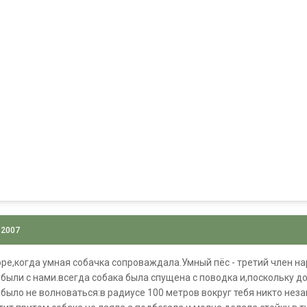
 2007
оре,когда умная собачка сопроваждала.Умный пёс - третий член на
были с нами.всегда собака была спущена с поводка и,поскольку до
было не волноваться:в радиусе 100 метров вокруг тебя никто нез